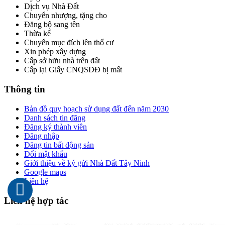
Dịch vụ Nhà Đất
Chuyển nhượng, tặng cho
Đăng bộ sang tên
Thừa kế
Chuyển mục đích lên thổ cư
Xin phép xây dựng
Cấp sở hữu nhà trên đất
Cấp lại Giấy CNQSDĐ bị mất
Thông tin
Bản đồ quy hoạch sử dụng đất đến năm 2030
Danh sách tin đăng
Đăng ký thành viên
Đăng nhập
Đăng tin bất động sản
Đổi mật khẩu
Giới thiệu về ký gửi Nhà Đất Tây Ninh
Google maps
Liên hệ
Liên hệ hợp tác