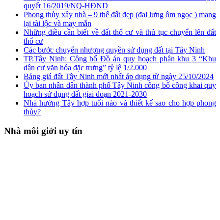
quyết 16/2019/NQ-HĐND
Phong thủy xây nhà – 9 thế đất đẹp (đai lưng ôm ngọc ) mang
lại tài lộc và may mắn
Những điều cần biết về đất thổ cư và thủ tục chuyển lên đất
thổ cư
Các bước chuyển nhượng quyền sử dụng đất tại Tây Ninh
TP.Tây Ninh: Công bố Đồ án quy hoạch phân khu 3 “Khu
dân cư văn hóa đặc trưng” tỷ lệ 1/2.000
Bảng giá đất Tây Ninh mới nhất áp dụng từ ngày 25/10/2024
Ủy ban nhân dân thành phố Tây Ninh công bố công khai quy
hoạch sử dụng đất giai đoạn 2021-2030
Nhà hướng Tây hợp tuổi nào và thiết kế sao cho hợp phong
thủy?
Nhà môi giới uy tín