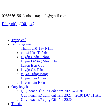
0965656156
alonhadattayninh@gmail.com
Đăng nhập
/
Đăng ký
Trang chủ
Bất động sản
Thành phố Tây Ninh
thị xã Hòa Thành
huyện Châu Thành
huyện Dương Minh Châu
huyện Bến Cầu
huyện Gò Dầu
thị xã Trảng Bàng
huyện Tân Châu
huyện Tân Biên
Quy hoạch
Quy hoạch sử dụng đất năm 2021 – 2030
Quy hoạch sử dụng đất năm 2021 – 2030 DỰ THẢO
Quy hoạch sử dụng đất năm 2020
Tin tức