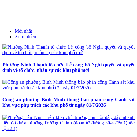
Mới nhất
Xem nhiều
Phường Ninh Thạnh tổ chức Lễ công bố Nghị quyết và quyết
định về tổ chức, nhân sự các khu phố mới
Công an phường Bình Minh thông báo phân công Cảnh sát
khu vực phụ trách các khu phố từ ngày 01/7/2026