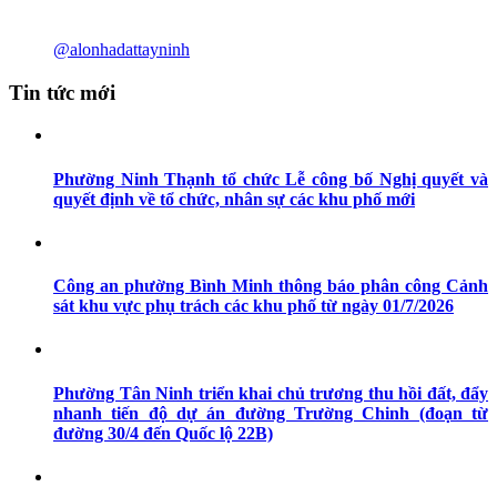
@alonhadattayninh
Tin tức mới
Phường Ninh Thạnh tổ chức Lễ công bố Nghị quyết và
quyết định về tổ chức, nhân sự các khu phố mới
Công an phường Bình Minh thông báo phân công Cảnh
sát khu vực phụ trách các khu phố từ ngày 01/7/2026
Phường Tân Ninh triển khai chủ trương thu hồi đất, đẩy
nhanh tiến độ dự án đường Trường Chinh (đoạn từ
đường 30/4 đến Quốc lộ 22B)