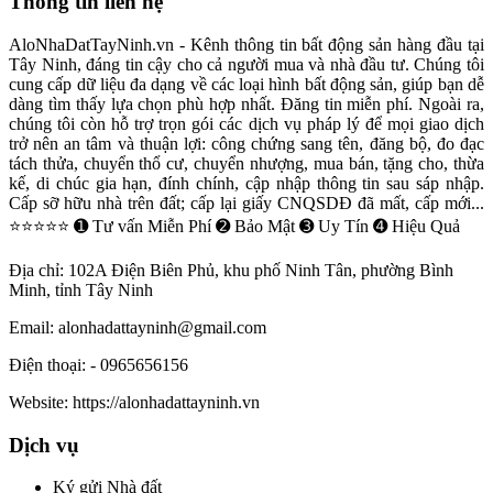
Thông tin liên hệ
AloNhaDatTayNinh.vn - Kênh thông tin bất động sản hàng đầu tại
Tây Ninh, đáng tin cậy cho cả người mua và nhà đầu tư. Chúng tôi
cung cấp dữ liệu đa dạng về các loại hình bất động sản, giúp bạn dễ
dàng tìm thấy lựa chọn phù hợp nhất. Đăng tin miễn phí. Ngoài ra,
chúng tôi còn hỗ trợ trọn gói các dịch vụ pháp lý để mọi giao dịch
trở nên an tâm và thuận lợi: công chứng sang tên, đăng bộ, đo đạc
tách thửa, chuyển thổ cư, chuyển nhượng, mua bán, tặng cho, thừa
kế, di chúc gia hạn, đính chính, cập nhập thông tin sau sáp nhập.
Cấp sỡ hữu nhà trên đất; cấp lại giấy CNQSDĐ đã mất, cấp mới...
⭐⭐⭐⭐⭐ ➊ Tư vấn Miễn Phí ➋ Bảo Mật ➌ Uy Tín ➍ Hiệu Quả
Địa chỉ:
102A Điện Biên Phủ, khu phố Ninh Tân, phường Bình
Minh, tỉnh Tây Ninh
Email:
alonhadattayninh@gmail.com
Điện thoại:
- 0965656156
Website:
https://alonhadattayninh.vn
Dịch vụ
Ký gửi Nhà đất