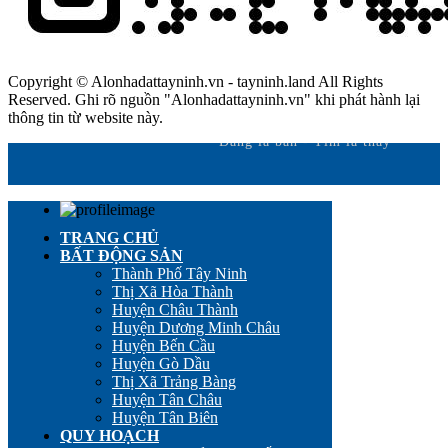
Copyright © Alonhadattayninh.vn - tayninh.land All Rights
Reserved. Ghi rõ nguồn "Alonhadattayninh.vn" khi phát hành lại
thông tin từ website này.
Đăng là bán - Tìm là thấy
TRANG CHỦ
BẤT ĐỘNG SẢN
Thành Phố Tây Ninh
Thị Xã Hòa Thành
Huyện Châu Thành
Huyện Dương Minh Châu
Huyện Bến Cầu
Huyện Gò Dầu
Thị Xã Trảng Bàng
Huyện Tân Châu
Huyện Tân Biên
QUY HOẠCH