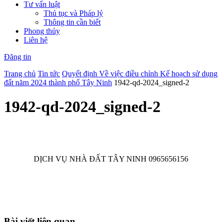
Tư vấn luật
Thủ tục và Pháp lý
Thông tin cần biết
Phong thủy
Liên hệ
Đăng tin
Trang chủ
Tin tức
Quyết định Về việc điều chỉnh Kế hoạch sử dụng
đất năm 2024 thành phố Tây Ninh
1942-qd-2024_signed-2
1942-qd-2024_signed-2
DỊCH VỤ NHÀ ĐẤT TÂY NINH 0965656156
Bài viết liên quan