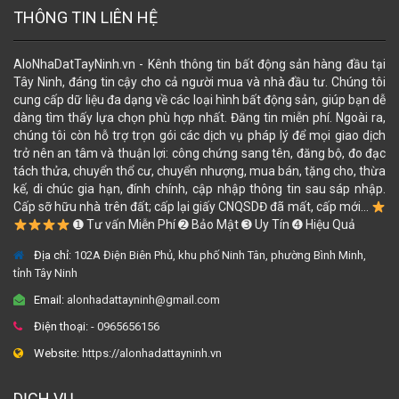
THÔNG TIN LIÊN HỆ
AloNhaDatTayNinh.vn - Kênh thông tin bất động sản hàng đầu tại
Tây Ninh, đáng tin cậy cho cả người mua và nhà đầu tư. Chúng tôi
cung cấp dữ liệu đa dạng về các loại hình bất động sản, giúp bạn dễ
dàng tìm thấy lựa chọn phù hợp nhất. Đăng tin miễn phí. Ngoài ra,
chúng tôi còn hỗ trợ trọn gói các dịch vụ pháp lý để mọi giao dịch
trở nên an tâm và thuận lợi: công chứng sang tên, đăng bộ, đo đạc
tách thửa, chuyển thổ cư, chuyển nhượng, mua bán, tặng cho, thừa
kế, di chúc gia hạn, đính chính, cập nhập thông tin sau sáp nhập.
Cấp sỡ hữu nhà trên đất; cấp lại giấy CNQSDĐ đã mất, cấp mới...
➊ Tư vấn Miễn Phí ➋ Bảo Mật ➌ Uy Tín ➍ Hiệu Quả
Địa chỉ:
102A Điện Biên Phủ, khu phố Ninh Tân, phường Bình Minh,
tỉnh Tây Ninh
Email:
alonhadattayninh@gmail.com
Điện thoại:
- 0965656156
Website:
https://alonhadattayninh.vn
DỊCH VỤ