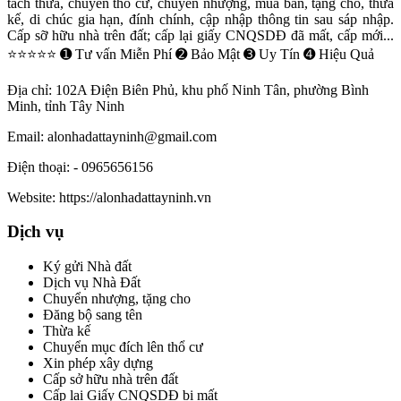
tách thửa, chuyển thổ cư, chuyển nhượng, mua bán, tặng cho, thừa
kế, di chúc gia hạn, đính chính, cập nhập thông tin sau sáp nhập.
Cấp sỡ hữu nhà trên đất; cấp lại giấy CNQSDĐ đã mất, cấp mới...
⭐⭐⭐⭐⭐ ➊ Tư vấn Miễn Phí ➋ Bảo Mật ➌ Uy Tín ➍ Hiệu Quả
Địa chỉ:
102A Điện Biên Phủ, khu phố Ninh Tân, phường Bình
Minh, tỉnh Tây Ninh
Email:
alonhadattayninh@gmail.com
Điện thoại:
- 0965656156
Website:
https://alonhadattayninh.vn
Dịch vụ
Ký gửi Nhà đất
Dịch vụ Nhà Đất
Chuyển nhượng, tặng cho
Đăng bộ sang tên
Thừa kế
Chuyển mục đích lên thổ cư
Xin phép xây dựng
Cấp sở hữu nhà trên đất
Cấp lại Giấy CNQSDĐ bị mất