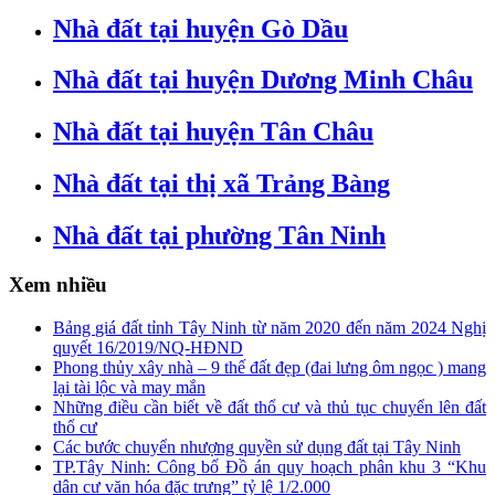
Nhà đất tại huyện Gò Dầu
Nhà đất tại huyện Dương Minh Châu
Nhà đất tại huyện Tân Châu
Nhà đất tại thị xã Trảng Bàng
Nhà đất tại phường Tân Ninh
Xem nhiều
Bảng giá đất tỉnh Tây Ninh từ năm 2020 đến năm 2024 Nghị
quyết 16/2019/NQ-HĐND
Phong thủy xây nhà – 9 thế đất đẹp (đai lưng ôm ngọc ) mang
lại tài lộc và may mắn
Những điều cần biết về đất thổ cư và thủ tục chuyển lên đất
thổ cư
Các bước chuyển nhượng quyền sử dụng đất tại Tây Ninh
TP.Tây Ninh: Công bố Đồ án quy hoạch phân khu 3 “Khu
dân cư văn hóa đặc trưng” tỷ lệ 1/2.000