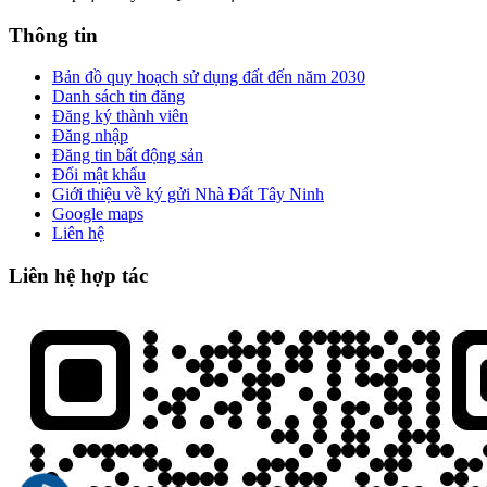
Thông tin
Bản đồ quy hoạch sử dụng đất đến năm 2030
Danh sách tin đăng
Đăng ký thành viên
Đăng nhập
Đăng tin bất động sản
Đổi mật khẩu
Giới thiệu về ký gửi Nhà Đất Tây Ninh
Google maps
Liên hệ
Liên hệ hợp tác