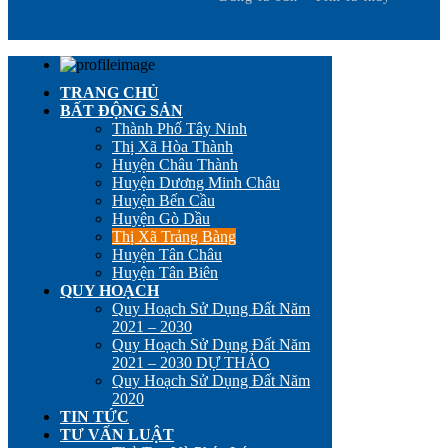
TRANG CHỦ
BẤT ĐỘNG SẢN
Thành Phố Tây Ninh
Thị Xã Hòa Thành
Huyện Châu Thành
Huyện Dương Minh Châu
Huyện Bến Cầu
Huyện Gò Dầu
Thị Xã Trảng Bàng
Huyện Tân Châu
Huyện Tân Biên
QUY HOẠCH
Quy Hoạch Sử Dụng Đất Năm
2021 – 2030
Quy Hoạch Sử Dụng Đất Năm
2021 – 2030 DỰ THẢO
Quy Hoạch Sử Dụng Đất Năm
2020
TIN TỨC
TƯ VẤN LUẬT