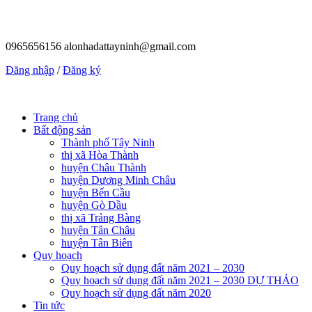
0965656156
alonhadattayninh@gmail.com
Đăng nhập
/
Đăng ký
Trang chủ
Bất động sản
Thành phố Tây Ninh
thị xã Hòa Thành
huyện Châu Thành
huyện Dương Minh Châu
huyện Bến Cầu
huyện Gò Dầu
thị xã Trảng Bàng
huyện Tân Châu
huyện Tân Biên
Quy hoạch
Quy hoạch sử dụng đất năm 2021 – 2030
Quy hoạch sử dụng đất năm 2021 – 2030 DỰ THẢO
Quy hoạch sử dụng đất năm 2020
Tin tức