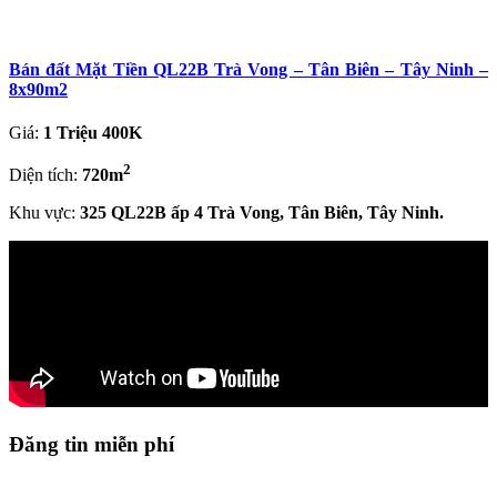
Bán đất Mặt Tiền QL22B Trà Vong – Tân Biên – Tây Ninh –
8x90m2
Giá:
1 Triệu 400K
2
Diện tích:
720m
Khu vực:
325 QL22B ấp 4 Trà Vong, Tân Biên, Tây Ninh.
Đăng tin miễn phí