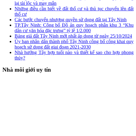
lại tài lộc và may mắn
Những điều cần biết về đất thổ cư và thủ tục chuyển lên đất
thổ cư
Các bước chuyển nhượng quyền sử dụng đất tại Tây Ninh
TP.Tây Ninh: Công bố Đồ án quy hoạch phân khu 3 “Khu
dân cư văn hóa đặc trưng” tỷ lệ 1/2.000
Bảng giá đất Tây Ninh mới nhất áp dụng từ ngày 25/10/2024
Ủy ban nhân dân thành phố Tây Ninh công bố công khai quy
hoạch sử dụng đất giai đoạn 2021-2030
Nhà hướng Tây hợp tuổi nào và thiết kế sao cho hợp phong
thủy?
Nhà môi giới uy tín