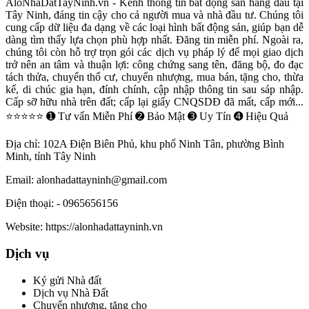
AloNhaDatTayNinh.vn - Kênh thông tin bất động sản hàng đầu tại
Tây Ninh, đáng tin cậy cho cả người mua và nhà đầu tư. Chúng tôi
cung cấp dữ liệu đa dạng về các loại hình bất động sản, giúp bạn dễ
dàng tìm thấy lựa chọn phù hợp nhất. Đăng tin miễn phí. Ngoài ra,
chúng tôi còn hỗ trợ trọn gói các dịch vụ pháp lý để mọi giao dịch
trở nên an tâm và thuận lợi: công chứng sang tên, đăng bộ, đo đạc
tách thửa, chuyển thổ cư, chuyển nhượng, mua bán, tặng cho, thừa
kế, di chúc gia hạn, đính chính, cập nhập thông tin sau sáp nhập.
Cấp sỡ hữu nhà trên đất; cấp lại giấy CNQSDĐ đã mất, cấp mới...
⭐⭐⭐⭐⭐ ➊ Tư vấn Miễn Phí ➋ Bảo Mật ➌ Uy Tín ➍ Hiệu Quả
Địa chỉ:
102A Điện Biên Phủ, khu phố Ninh Tân, phường Bình
Minh, tỉnh Tây Ninh
Email:
alonhadattayninh@gmail.com
Điện thoại:
- 0965656156
Website:
https://alonhadattayninh.vn
Dịch vụ
Ký gửi Nhà đất
Dịch vụ Nhà Đất
Chuyển nhượng, tặng cho