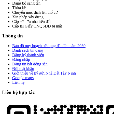
Đăng bộ sang tên
Thừa kế
Chuyển mục đích lên thổ cư
Xin phép xây dựng
Cấp sở hữu nhà trên đất
Cấp lại Giấy CNQSDĐ bị mất
Thông tin
Bản đồ quy hoạch sử dụng đất đến năm 2030
Danh sách tin đăng
Đăng ký thành viên
Đăng nhập
Đăng tin bất động sản
Đổi mật khẩu
Giới thiệu về ký gửi Nhà Đất Tây Ninh
Google maps
Liên hệ
Liên hệ hợp tác