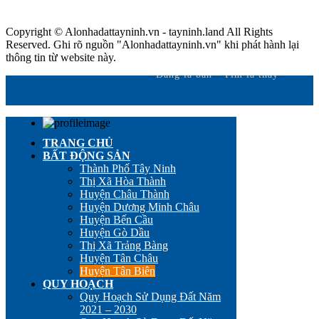
Copyright © Alonhadattayninh.vn - tayninh.land All Rights
Reserved. Ghi rõ nguồn "Alonhadattayninh.vn" khi phát hành lại
thông tin từ website này.
Đăng là bán - Tìm là thấy
TRANG CHỦ
BẤT ĐỘNG SẢN
Thành Phố Tây Ninh
Thị Xã Hòa Thành
Huyện Châu Thành
Huyện Dương Minh Châu
Huyện Bến Cầu
Huyện Gò Dầu
Thị Xã Trảng Bàng
Huyện Tân Châu
Huyện Tân Biên
QUY HOẠCH
Quy Hoạch Sử Dụng Đất Năm
2021 – 2030