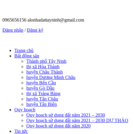
0965656156
alonhadattayninh@gmail.com
Đăng nhập
/
Đăng ký
Trang chủ
Bất động sản
Thành phố Tây Ninh
thị xã Hòa Thành
huyện Châu Thành
huyện Dương Minh Châu
huyện Bến Cầu
huyện Gò Dầu
thị xã Trảng Bàng
huyện Tân Châu
huyện Tân Biên
Quy hoạch
Quy hoạch sử dụng đất năm 2021 – 2030
Quy hoạch sử dụng đất năm 2021 – 2030 DỰ THẢO
Quy hoạch sử dụng đất năm 2020
Tin tức