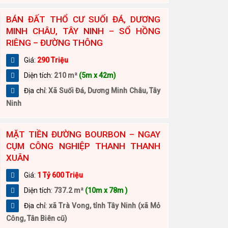
BÁN ĐẤT THỔ CƯ SUỐI ĐÁ, DƯƠNG
MINH CHÂU, TÂY NINH – SỔ HỒNG
RIÊNG – ĐƯỜNG THÔNG
Giá:
290 Triệu
Diện tích:
210 m²
(5m x 42m)
Địa chỉ:
Xã Suối Đá, Dương Minh Châu, Tây
Ninh
MẶT TIỀN ĐƯỜNG BOURBON – NGAY
CỤM CÔNG NGHIỆP THANH THANH
XUÂN
Giá:
1 Tỷ 600 Triệu
Diện tích:
737.2 m²
(10m x 78m )
Địa chỉ:
xã Trà Vong, tỉnh Tây Ninh (xã Mỏ
Công, Tân Biên cũ)