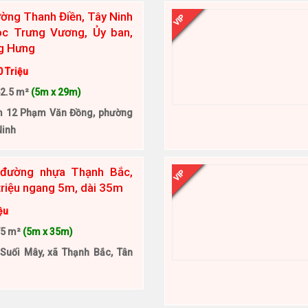
ường Thanh Điền, Tây Ninh
VIP
ọc Trưng Vương, Ủy ban,
ng Hưng
0 Triệu
2.5 m²
(5m x 29m)
 12 Phạm Văn Đồng, phường
Ninh
 đường nhựa Thạnh Bắc,
VIP
triệu ngang 5m, dài 35m
ệu
75 m²
(5m x 35m)
Suối Mây, xã Thạnh Bắc, Tân