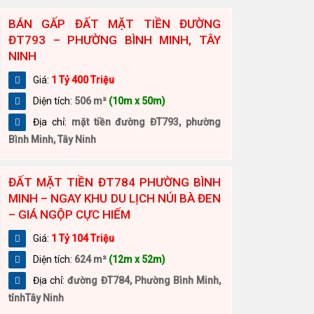
BÁN GẤP ĐẤT MẶT TIỀN ĐƯỜNG
ĐT793 – PHƯỜNG BÌNH MINH, TÂY
NINH
Giá:
1 Tỷ 400 Triệu
Diện tích:
506 m²
(10m x 50m)
Địa chỉ:
mặt tiền đường ĐT793, phường
Bình Minh, Tây Ninh
ĐẤT MẶT TIỀN ĐT784 PHƯỜNG BÌNH
MINH – NGAY KHU DU LỊCH NÚI BÀ ĐEN
– GIÁ NGỘP CỰC HIẾM
Giá:
1 Tỷ 104 Triệu
Diện tích:
624 m²
(12m x 52m)
Địa chỉ:
đường ĐT784, Phường Bình Minh,
tỉnhTây Ninh