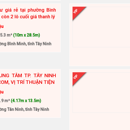
ư giá rẻ tại phường Bình
VIP
còn 2 lô cuối giá thanh lý
ệu
5.3 m²
(10m x 28.5m)
ng Bình Minh, tỉnh Tây Ninh
UNG TÂM TP. TÂY NINH
VIP
COM, VỊ TRÍ THUẬN TIỆN
ệu
.9 m²
(4.17m x 13.5m)
ng Tân Ninh, tỉnh Tây Ninh