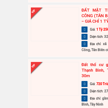
ĐẤT MẶT T
VIP
CÔNG (TÂN B
– GIÁ CHỈ 1 T
Giá:
1 Tỷ 25
Diện tích:
32
Địa chỉ:
xã
Công, Tân Biên c
Đất thổ cư 
VIP
Thạnh Bình,
30m
Giá:
720 Tri
Diện tích:
2
Địa chỉ:
gần
Bình, Tây Ninh