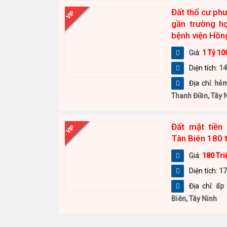
Đất thổ cư ph
VIP
gần trường h
bệnh viện Hồ
Giá:
1 Tỷ 10
Diện tích:
14
Địa chỉ:
hẻm
Thanh Điền, Tây 
Đất mặt tiền
VIP
Tân Biên 180 
Giá:
180 Tri
Diện tích:
1
Địa chỉ:
ấp 
Biên, Tây Ninh