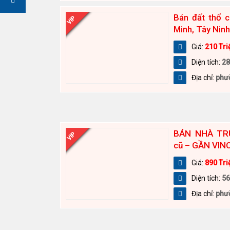
Bán đất thổ c
VIP
Minh, Tây Ninh 
Giá:
210 Tri
Diện tích:
28
Địa chỉ:
phườ
BÁN NHÀ TR
VIP
cũ – GẦN VIN
Giá:
890 Tri
Diện tích:
56
Địa chỉ:
phườ