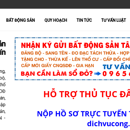
BẤT ĐỘNG SẢN
QUY HOẠCH
TIN TỨC
TƯ VẤN LUẬT
ản
ín
ng,
bộ,
thổ
HỖ TRỢ THỦ TỤC Đ
SDĐ
án,
hập
ản,
NỘP HỒ SƠ TRỰC TUYẾN 
N -
dichvucong.