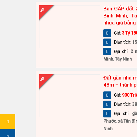
Bán GẤP đất 
VIP
Bình Minh, T
nhựa giá bằng 
Giá:
3 Tỷ 18
Diện tích:
1
Địa chỉ:
2 
Minh, Tây Ninh
Đất gần nhà 
VIP
48m – thành p
Giá:
900 Tri
Diện tích:
3
Địa chỉ:
g
Phước, xã Tân Bìn
Ninh