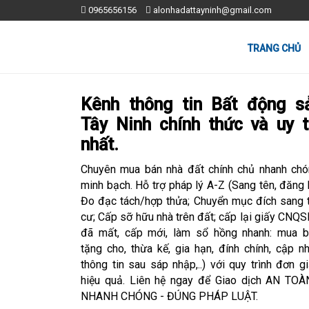
0965656156
alonhadattayninh@gmail.com
TRANG CHỦ
Kênh thông tin Bất động s
Tây Ninh chính thức và uy t
nhất.
Chuyên mua bán nhà đất chính chủ nhanh chó
minh bạch. Hỗ trợ pháp lý A-Z (Sang tên, đăng 
Đo đạc tách/hợp thửa; Chuyển mục đích sang 
cư; Cấp sỡ hữu nhà trên đất; cấp lại giấy CNQ
đã mất, cấp mới, làm sổ hồng nhanh: mua b
tặng cho, thừa kế, gia hạn, đính chính, cập n
thông tin sau sáp nhập,..) với quy trình đơn gi
hiệu quả. Liên hệ ngay để Giao dịch AN TOÀ
NHANH CHÓNG - ĐÚNG PHÁP LUẬT.