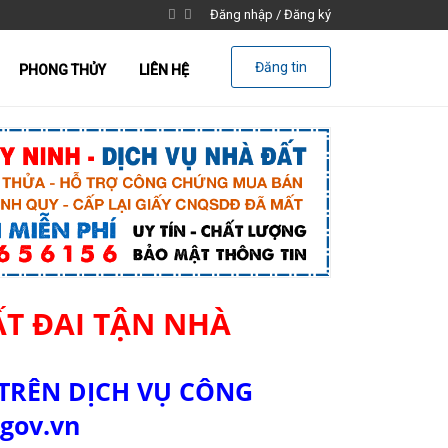
Đăng nhập
/
Đăng ký
Đăng tin
PHONG THỦY
LIÊN HỆ
ẤT ĐAI TẬN NHÀ
TRÊN DỊCH VỤ CÔNG
gov.vn