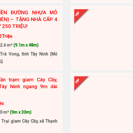
IỀN ĐƯỜNG NHỰA MỎ
VIP
IÊN) – TẶNG NHÀ CẤP 4
Ỷ 250 TRIỆU!
0 Triệu
2.6 m²
(9.1m x 48m)
 Trà Vong, tỉnh Tây Ninh (Mỏ
ũ)
gần trạm giam Cây Cầy,
VIP
 Tây Ninh ngang 9m dài
ệu
70 m²
(9m x 30m)
 Trại giam Cây Cầy, xã Thạnh