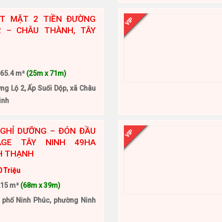
T MẶT 2 TIỀN ĐƯỜNG
VIP
 – CHÂU THÀNH, TÂY
65.4 m²
(25m x 71m)
ng Lộ 2, Ấp Suối Dộp, xã Châu
inh
NGHỈ DƯỠNG – ĐÓN ĐẦU
VIP
AGE TÂY NINH 49HA
H THẠNH
0 Triệu
215 m²
(68m x 39m)
 phố Ninh Phúc, phường Ninh