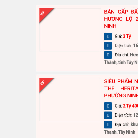
BÁN GẤP ĐẤ
VIP
HƯƠNG LỘ 2
NINH
Giá:
3 Tỷ
Diện tích:
16
Địa chỉ:
Hươ
Thành, tỉnh Tây N
SIÊU PHẨM 
VIP
THE HERIT
PHƯỜNG NIN
Giá:
2 Tỷ 40
Diện tích:
1
Địa chỉ:
khu
Thạnh, Tây Ninh