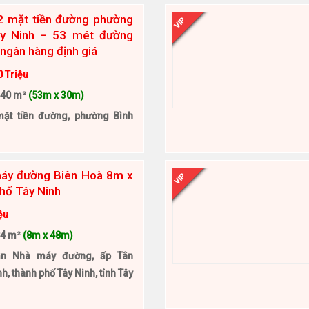
2 mặt tiền đường phường
VIP
ây Ninh – 53 mét đường
ngân hàng định giá
0 Triệu
540 m²
(53m x 30m)
mặt tiền đường, phường Bình
máy đường Biên Hoà 8m x
VIP
hố Tây Ninh
ệu
84 m²
(8m x 48m)
ần Nhà máy đường, ấp Tân
h, thành phố Tây Ninh, tỉnh Tây