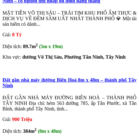
Ninh – có nguồn thu nhập ổn định hàng tháng
MẶT TIỀN VÕ THỊ SÁU – TRÁI TIM KHU PHỐ ẨM THỰC &
DỊCH VỤ VỀ ĐÊM SẦM UẤT NHẤT THÀNH PHỐ 💎 Một tài
sản hiếm có dành...
Giá:
8 Tỷ
2
Diện tích:
89.7m
(5m x 19m)
Khu vực:
đường Võ Thị Sáu, Phường Tân Ninh, Tây Ninh
Đất gần nhà máy đường Biên Hoà 8m x 48m – thành phố Tây
Ninh
ĐẤT GẦN NHÀ MÁY ĐƯỜNG BIÊN HOÀ – THÀNH PHỐ
TÂY NINH Địa chỉ: hẻm 563 đường 785, ấp Tân Phước, xã Tân
Bình, thành phố Tây Ninh, tỉnh...
Giá:
900 Triệu
2
Diện tích:
384m
(8m x 48m)