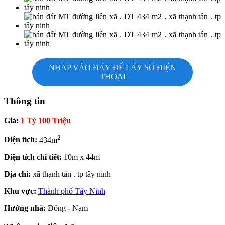
NHẤP VÀO ĐÂY ĐỂ LẤY SỐ ĐIỆN
THOẠI
Thông tin
Giá:
1 Tỷ 100 Triệu
2
Diện tích:
434m
Diện tích chi tiết:
10m x 44m
Địa chỉ:
xã thạnh tân . tp tây ninh
Khu vực:
Thành phố Tây Ninh
Hướng nhà:
Đông - Nam