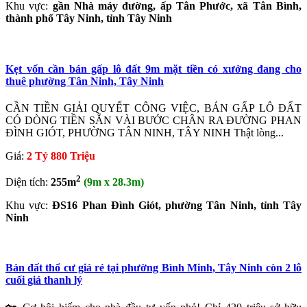
Khu vực:
gần Nhà máy đường, ấp Tân Phước, xã Tân Bình,
thành phố Tây Ninh, tỉnh Tây Ninh
Kẹt vốn cần bán gấp lô đất 9m mặt tiền có xưởng đang cho
thuê phường Tân Ninh, Tây Ninh
CẦN TIỀN GIẢI QUYẾT CÔNG VIỆC, BÁN GẤP LÔ ĐẤT
CÓ DÒNG TIỀN SẴN VÀI BƯỚC CHÂN RA ĐƯỜNG PHAN
ĐÌNH GIÓT, PHƯỜNG TÂN NINH, TÂY NINH Thật lòng...
Giá:
2 Tỷ 880 Triệu
2
Diện tích:
255m
(9m x 28.3m)
Khu vực:
ĐS16 Phan Đình Giót, phường Tân Ninh, tỉnh Tây
Ninh
Bán đất thổ cư giá rẻ tại phường Bình Minh, Tây Ninh còn 2 lô
cuối giá thanh lý