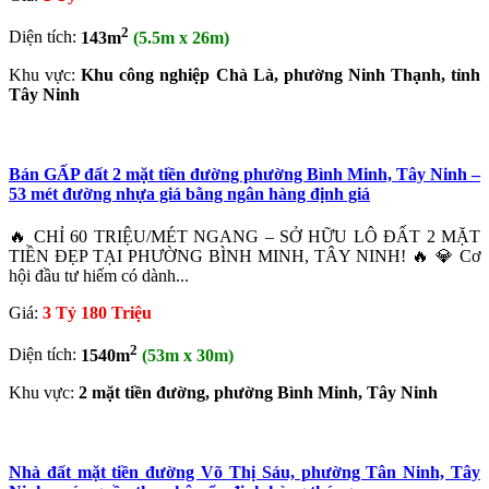
2
Diện tích:
143m
(5.5m x 26m)
Khu vực:
Khu công nghiệp Chà Là, phường Ninh Thạnh, tỉnh
Tây Ninh
Bán GẤP đất 2 mặt tiền đường phường Bình Minh, Tây Ninh –
53 mét đường nhựa giá bằng ngân hàng định giá
🔥 CHỈ 60 TRIỆU/MÉT NGANG – SỞ HỮU LÔ ĐẤT 2 MẶT
TIỀN ĐẸP TẠI PHƯỜNG BÌNH MINH, TÂY NINH! 🔥 💎 Cơ
hội đầu tư hiếm có dành...
Giá:
3 Tỷ 180 Triệu
2
Diện tích:
1540m
(53m x 30m)
Khu vực:
2 mặt tiền đường, phường Bình Minh, Tây Ninh
Nhà đất mặt tiền đường Võ Thị Sáu, phường Tân Ninh, Tây