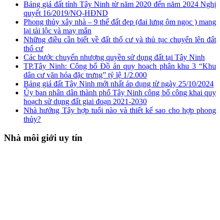
Bảng giá đất tỉnh Tây Ninh từ năm 2020 đến năm 2024 Nghị
quyết 16/2019/NQ-HĐND
Phong thủy xây nhà – 9 thế đất đẹp (đai lưng ôm ngọc ) mang
lại tài lộc và may mắn
Những điều cần biết về đất thổ cư và thủ tục chuyển lên đất
thổ cư
Các bước chuyển nhượng quyền sử dụng đất tại Tây Ninh
TP.Tây Ninh: Công bố Đồ án quy hoạch phân khu 3 “Khu
dân cư văn hóa đặc trưng” tỷ lệ 1/2.000
Bảng giá đất Tây Ninh mới nhất áp dụng từ ngày 25/10/2024
Ủy ban nhân dân thành phố Tây Ninh công bố công khai quy
hoạch sử dụng đất giai đoạn 2021-2030
Nhà hướng Tây hợp tuổi nào và thiết kế sao cho hợp phong
thủy?
Nhà môi giới uy tín