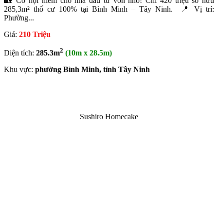
🏡 Cơ hội hiếm cho nhà đầu tư vốn nhỏ! Chỉ 420 triệu sở hữu
285,3m² thổ cư 100% tại Bình Minh – Tây Ninh. 📍 Vị trí:
Phường...
Giá:
210 Triệu
2
Diện tích:
285.3m
(10m x 28.5m)
Khu vực:
phường Bình Minh, tỉnh Tây Ninh
Sushiro Homecake