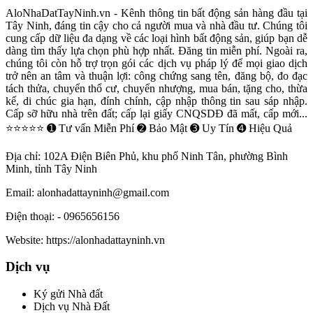
AloNhaDatTayNinh.vn - Kênh thông tin bất động sản hàng đầu tại
Tây Ninh, đáng tin cậy cho cả người mua và nhà đầu tư. Chúng tôi
cung cấp dữ liệu đa dạng về các loại hình bất động sản, giúp bạn dễ
dàng tìm thấy lựa chọn phù hợp nhất. Đăng tin miễn phí. Ngoài ra,
chúng tôi còn hỗ trợ trọn gói các dịch vụ pháp lý để mọi giao dịch
trở nên an tâm và thuận lợi: công chứng sang tên, đăng bộ, đo đạc
tách thửa, chuyển thổ cư, chuyển nhượng, mua bán, tặng cho, thừa
kế, di chúc gia hạn, đính chính, cập nhập thông tin sau sáp nhập.
Cấp sỡ hữu nhà trên đất; cấp lại giấy CNQSDĐ đã mất, cấp mới...
⭐⭐⭐⭐⭐ ➊ Tư vấn Miễn Phí ➋ Bảo Mật ➌ Uy Tín ➍ Hiệu Quả
Địa chỉ:
102A Điện Biên Phủ, khu phố Ninh Tân, phường Bình
Minh, tỉnh Tây Ninh
Email:
alonhadattayninh@gmail.com
Điện thoại:
- 0965656156
Website:
https://alonhadattayninh.vn
Dịch vụ
Ký gửi Nhà đất
Dịch vụ Nhà Đất