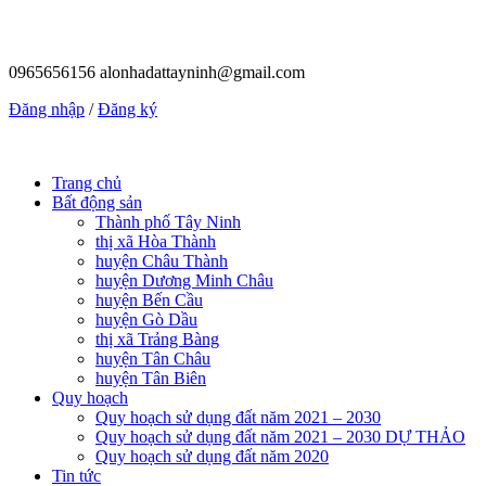
0965656156
alonhadattayninh@gmail.com
Đăng nhập
/
Đăng ký
Trang chủ
Bất động sản
Thành phố Tây Ninh
thị xã Hòa Thành
huyện Châu Thành
huyện Dương Minh Châu
huyện Bến Cầu
huyện Gò Dầu
thị xã Trảng Bàng
huyện Tân Châu
huyện Tân Biên
Quy hoạch
Quy hoạch sử dụng đất năm 2021 – 2030
Quy hoạch sử dụng đất năm 2021 – 2030 DỰ THẢO
Quy hoạch sử dụng đất năm 2020
Tin tức