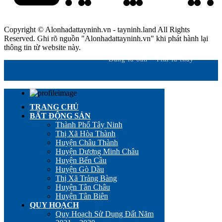
Copyright © Alonhadattayninh.vn - tayninh.land All Rights
Reserved. Ghi rõ nguồn "Alonhadattayninh.vn" khi phát hành lại
thông tin từ website này.
Đăng là bán - Tìm là thấy
TRANG CHỦ
BẤT ĐỘNG SẢN
Thành Phố Tây Ninh
Thị Xã Hòa Thành
Huyện Châu Thành
Huyện Dương Minh Châu
Huyện Bến Cầu
Huyện Gò Dầu
Thị Xã Trảng Bàng
Huyện Tân Châu
Huyện Tân Biên
QUY HOẠCH
Quy Hoạch Sử Dụng Đất Năm