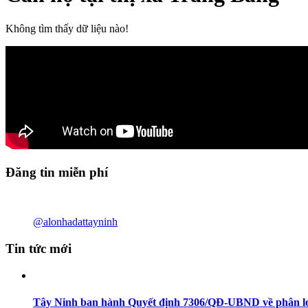
Không tìm thấy dữ liệu nào!
Đăng tin miễn phí
@alonhadattayninh
Tin tức mới
Tây Ninh ban hành Quyết định 7306/QĐ-UBND về phân loạ