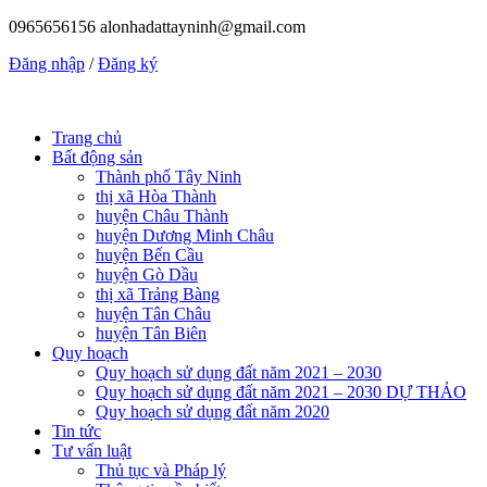
0965656156
alonhadattayninh@gmail.com
Đăng nhập
/
Đăng ký
Trang chủ
Bất động sản
Thành phố Tây Ninh
thị xã Hòa Thành
huyện Châu Thành
huyện Dương Minh Châu
huyện Bến Cầu
huyện Gò Dầu
thị xã Trảng Bàng
huyện Tân Châu
huyện Tân Biên
Quy hoạch
Quy hoạch sử dụng đất năm 2021 – 2030
Quy hoạch sử dụng đất năm 2021 – 2030 DỰ THẢO
Quy hoạch sử dụng đất năm 2020
Tin tức
Tư vấn luật
Thủ tục và Pháp lý