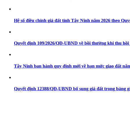
Hệ số điều chỉnh giá đất tỉnh Tây Ninh năm 2026 theo Q
Quyết định 109/2026/QĐ-UBND về bồi thường khi thu hồi 
Tây Ninh ban hành quy định mới về hạn mức giao đất nă
Quyết định 12388/QĐ-UBND bổ sung giá đất trong bảng g