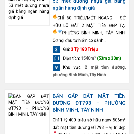
53 mét đường nhựa giá bằng
ngân hàng định giá
CHỈ 60 TRIỆU/MÉT NGANG – SỞ
HỮU LÔ ĐẤT 2 MẶT TIỀN ĐẸP TẠI
PHƯỜNG BÌNH MINH, TÂY NINH!
Cơ hội đầu tư hiếm có dành...
Giá:
3 Tỷ 180 Triệu
2
Diện tích:
1540m
(53m x 30m)
Khu vực:
2 mặt tiền đường,
phường Bình Minh, Tây Ninh
BÁN GẤP ĐẤT MẶT TIỀN
ĐƯỜNG ĐT793 – PHƯỜNG
BÌNH MINH, TÂY NINH
Chỉ 1 tỷ 400 triệu sở hữu ngay 506m²
đất mặt tiền đường ĐT793 – vị trí đẹp