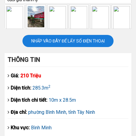
NHẤP VÀO ĐÂY ĐỂ LẤY SỐ ĐIỆN THOẠI
THÔNG TIN
Giá:
210 Triệu
2
Diện tích:
285.3m
Diện tích chi tiết:
10m x 28.5m
Địa chỉ:
phường Bình Minh, tỉnh Tây Ninh
Khu vực:
Bình Minh