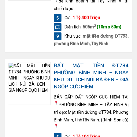
để kinh doanh tại Tây Ninh!
Vị trí
chiến lược:...
Giá:
1 Tỷ 400 Triệu
2
Diện tích:
506m
(10m x 50m)
Khu vực:
mặt tiền đường ĐT793,
phường Bình Minh, Tây Ninh
ĐẤT MẶT TIỀN ĐT784
PHƯỜNG BÌNH MINH – NGAY
KHU DU LỊCH NÚI BÀ ĐEN – GIÁ
NGỘP CỰC HIẾM
BÁN GẤP ĐẤT NGỘP CỰC HIẾM TẠI
PHƯỜNG BÌNH MINH – TÂY NINH
Vị
trí đẹp: Mặt tiền đường ĐT784, Phường
Bình Minh, tỉnhTây Ninh. ((Ninh Sơn cũ)
...
Giá:
1 Tỷ 104 Triệu