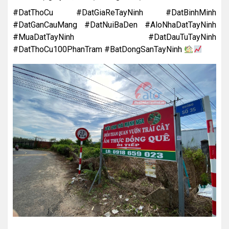
#DatThoCu #DatGiaReTayNinh #DatBinhMinh
#DatGanCauMang #DatNuiBaDen #AloNhaDatTayNinh
#MuaDatTayNinh #DatDauTuTayNinh
#DatThoCu100PhanTram #BatDongSanTayNinh