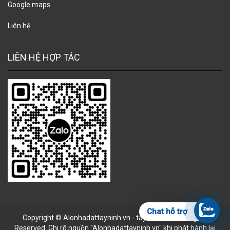
Google maps
Liên hệ
LIÊN HỆ HỢP TÁC
Chat hỗ trợ
Copyright © Alonhadattayninh.vn - tayninh.land All Rights
Reserved. Ghi rõ nguồn "Alonhadattayninh.vn" khi phát hành lại