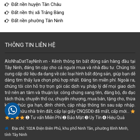
Đất nền huyện Tân Châu
Đất nền thị xã Trảng Bàng
Đất nền phường Tân Ninh
THÔNG TIN LIÊN HỆ
AloNhaDatTayNinh.vn - Kênh thông tin bất động sản hàng đầu tại
Tây Ninh, đáng tin cậy cho cả người mua và nhà đầu tư. Chúng tôi
cung cấp dữ liệu đa dạng về các loại hình bất động sản, giúp bạn dễ
dàng tìm thấy lựa chọn phù hợp nhất. Đăng tin miễn phí. Ngoài ra,
chúng tôi còn hỗ trợ trọn gói các dịch vụ pháp lý để mọi giao dịch
trở nên an tâm và thuận lợi: công chứng sang tên, đăng bộ, đo đạc
tách thửa, chuyển thổ cư, chuyển nhượng, mua bán, tặng cho, thừa
kế, di chúc gia hạn, đính chính, cập nhập thông tin sau sáp nhập.
Cấp sỡ hữu nhà trên đất; cấp lại giấy CNQSDĐ đã mất, cấp mới...
➊ Tư vấn Miễn Phí ➋ Bảo Mật ➌ Uy Tín ➍ Hiệu Quả
Địa chỉ:
102A Điện Biên Phủ, khu phố Ninh Tân, phường Bình Minh,
tỉnh Tây Ninh