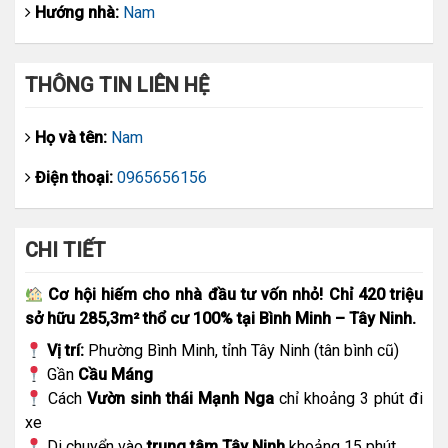
Hướng nhà:
Nam
THÔNG TIN LIÊN HỆ
Họ và tên:
Nam
Điện thoại:
0965656156
CHI TIẾT
Cơ hội hiếm cho nhà đầu tư vốn nhỏ!
Chỉ 420 triệu
sở hữu 285,3m² thổ cư 100% tại Bình Minh – Tây Ninh.
Vị trí:
Phường Bình Minh, tỉnh Tây Ninh (tân bình cũ)
Gần
Cầu Máng
Cách
Vườn sinh thái Mạnh Nga
chỉ khoảng 3 phút đi
xe
Di chuyển vào
trung tâm Tây Ninh
khoảng 15 phút