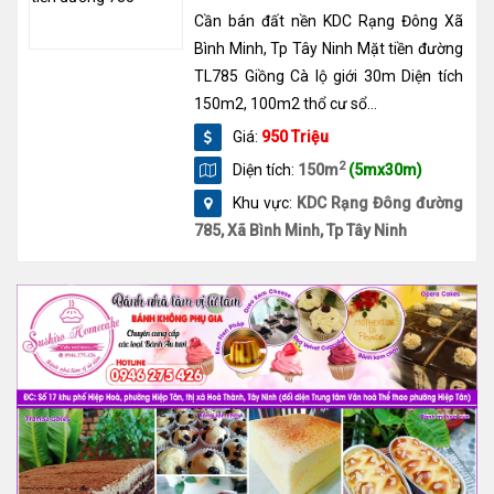
Cần bán đất nền KDC Rạng Đông Xã
Bình Minh, Tp Tây Ninh Mặt tiền đường
TL785 Giồng Cà lộ giới 30m Diện tích
150m2, 100m2 thổ cư sổ...
Giá:
950 Triệu
2
Diện tích:
150m
(5mx30m)
Khu vực:
KDC Rạng Đông đường
785, Xã Bình Minh, Tp Tây Ninh