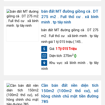
bán đất MT đường giồng cà . DT
275 m2 . Full thổ cư . xã bình
minh . tp tây ninh
bán đất MT đường giồng cà . DT 275
m2 . Full thổ cư . xã bình minh . tp tây
ninh giá 1 tỷ 015 triệu ( 145...
Giá:
1 Tỷ 015 Triệu
2
Diện tích:
275m
()
Khu vực:
xã bình minh . tp tây
ninh
Cần bán đất nền diện tích
150m2 (100m2 thổ cư), sổ
hồng chính chủ mặt tiền đường
785