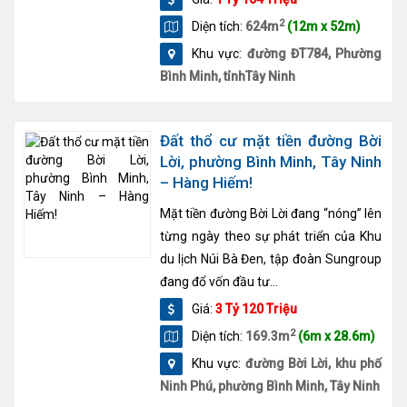
2
Diện tích:
624m
(12m x 52m)
Khu vực:
đường ĐT784, Phường
Bình Minh, tỉnhTây Ninh
Đất thổ cư mặt tiền đường Bời
Lời, phường Bình Minh, Tây Ninh
– Hàng Hiếm!
Mặt tiền đường Bời Lời đang “nóng” lên
từng ngày theo sự phát triển của Khu
du lịch Núi Bà Đen, tập đoàn Sungroup
đang đổ vốn đầu tư...
Giá:
3 Tỷ 120 Triệu
2
Diện tích:
169.3m
(6m x 28.6m)
Khu vực:
đường Bời Lời, khu phố
Ninh Phú, phường Bình Minh, Tây Ninh