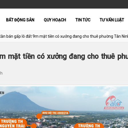
BẤT ĐỘNG SẢN
QUY HOẠCH
TIN TỨC
TƯ VẤN LUẬT
cần bán gấp lô đất 9m mặt tiền có xưởng đang cho thuê phường Tân Nin
9m mặt tiền có xưởng đang cho thuê ph
nh