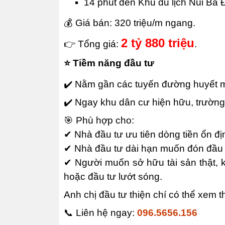
14 phút đến Khu du lịch Núi Bà Đ
💰 Giá bán:
320 triệu/m ngang.
2 tỷ 880 triệu
👉 Tổng giá:
.
⭐ Tiềm năng đầu tư
✔️ Nằm gần các tuyến đường huyết 
✔️ Ngay khu dân cư hiện hữu, trường 
🎯 Phù hợp cho:
✔ Nhà đầu tư ưu tiên dòng tiền ổn đị
✔ Nhà đầu tư dài hạn muốn đón đầu s
✔ Người muốn sở hữu tài sản thật, k
hoặc đầu tư lướt sóng.
Anh chị đầu tư thiện chí có thể xem th
📞 Liên hệ ngay:
096.5656.156