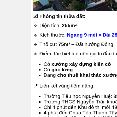
📐 Thông tin thửa đất:
🔹 Diện tích:
255m²
🔹 Kích thước:
Ngang 9 mét × Dài 28
🔹 Thổ cư:
75m² –
Đất hướng Đông
🔹 Điểm đặc biệt tạo nên giá trị đầu tư
Có
xưởng xây dựng kiên cố
Có
gác lửng
Đang
cho thuê khai thác xưở
📍 Liên kết vùng tiềm năng:
Trường Tiểu học Nguyễn Huệ: 
Trường THCS Nguyễn Trãi: khoản
Chỉ 4 phút đến Khu đô thị mới 
4 phút đến Chùa Tòa Thánh Tây