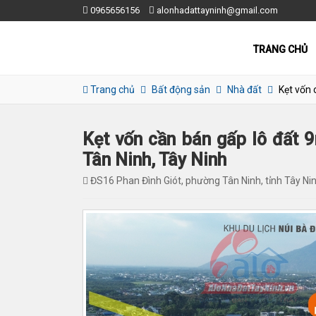
0965656156
alonhadattayninh@gmail.com
TRANG CHỦ
Trang chủ
Bất động sản
Nhà đất
Kẹt vốn 
Kẹt vốn cần bán gấp lô đất 
Tân Ninh, Tây Ninh
ĐS16 Phan Đình Giót, phường Tân Ninh, tỉnh Tây Ni