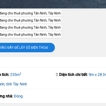
VÀO ĐÂY ĐỂ LẤY SỐ ĐIỆN THOẠI
2
n tích:
255m
Diện tích chi tiết:
9m x 28.3
nh, tỉnh Tây Ninh
ng nhà:
Đông