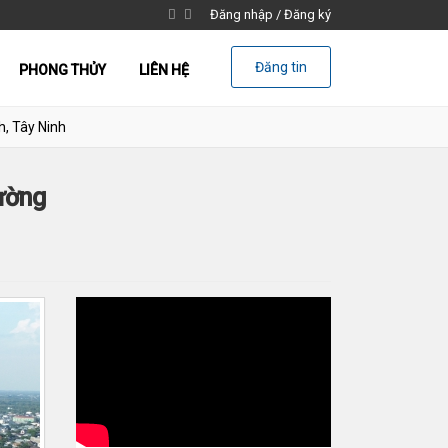
Đăng nhập
/
Đăng ký
Đăng tin
PHONG THỦY
LIÊN HỆ
h, Tây Ninh
ường