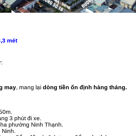
,3 mét
:
ng may
, mang lại
dòng tiền ổn định hàng tháng.
350m.
g 3 phút đi xe.
49ha phường Ninh Thạnh.
 Ninh.