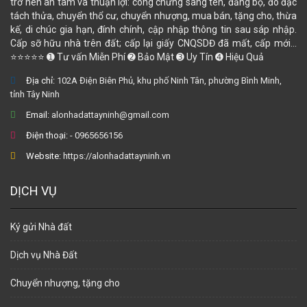
trở nên an tâm và thuận lợi: công chứng sang tên, đăng bộ, đo đạc
tách thửa, chuyển thổ cư, chuyển nhượng, mua bán, tặng cho, thừa
kế, di chúc gia hạn, đính chính, cập nhập thông tin sau sáp nhập.
Cấp sỡ hữu nhà trên đất; cấp lại giấy CNQSDĐ đã mất, cấp mới...
⭐⭐⭐⭐⭐ ➊ Tư vấn Miễn Phí ➋ Bảo Mật ➌ Uy Tín ➍ Hiệu Quả
Địa chỉ:
102A Điện Biên Phủ, khu phố Ninh Tân, phường Bình Minh,
tỉnh Tây Ninh
Email:
alonhadattayninh@gmail.com
Điện thoại:
- 0965656156
Website:
https://alonhadattayninh.vn
DỊCH VỤ
Ký gửi Nhà đất
Dịch vụ Nhà Đất
Chuyển nhượng, tặng cho