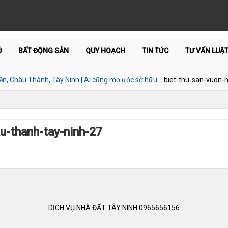
Ủ
BẤT ĐỘNG SẢN
QUY HOẠCH
TIN TỨC
TƯ VẤN LUẬ
n, Châu Thành, Tây Ninh | Ai cũng mơ ước sở hữu
biet-thu-san-vuon-
u-thanh-tay-ninh-27
DỊCH VỤ NHÀ ĐẤT TÂY NINH 0965656156