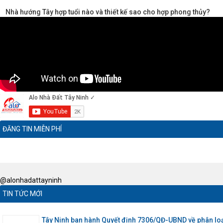
Nhà hướng Tây hợp tuổi nào và thiết kế sao cho hợp phong thủy?
ĐĂNG TIN MIỄN PHÍ
@alonhadattayninh
TIN TỨC MỚI
Tây Ninh ban hành Quyết định 7306/QĐ-UBND về phân loạ