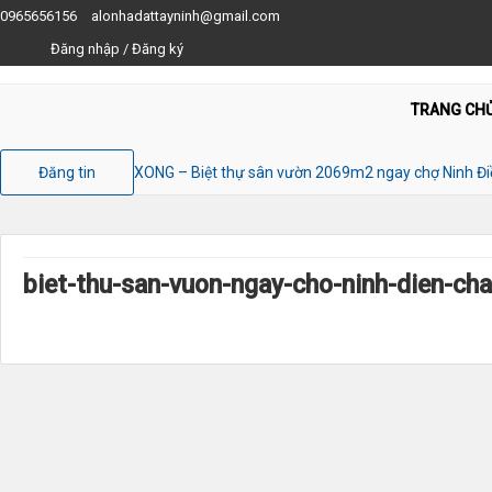
0965656156
alonhadattayninh@gmail.com
Đăng nhập
/
Đăng ký
TRANG CH
Đăng tin
XONG – Biệt thự sân vườn 2069m2 ngay chợ Ninh Điề
biet-thu-san-vuon-ngay-cho-ninh-dien-cha