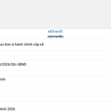
MỚI NHẤT
XEM NHIỀU
ại đơn vị hành chính cấp xã
100/2026/QĐ-UBND
Ninh
Ninh 2026