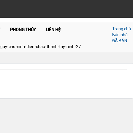
Trang chủ
T
PHONG THỦY
LIÊN HỆ
Bán nhà
ĐÃ BÁN
ngay-cho-ninh-dien-chau-thanh-tay-ninh-27