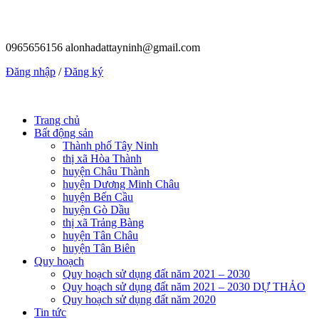
0965656156
alonhadattayninh@gmail.com
Đăng nhập
/
Đăng ký
Trang chủ
Bất động sản
Thành phố Tây Ninh
thị xã Hòa Thành
huyện Châu Thành
huyện Dương Minh Châu
huyện Bến Cầu
huyện Gò Dầu
thị xã Trảng Bàng
huyện Tân Châu
huyện Tân Biên
Quy hoạch
Quy hoạch sử dụng đất năm 2021 – 2030
Quy hoạch sử dụng đất năm 2021 – 2030 DỰ THẢO
Quy hoạch sử dụng đất năm 2020
Tin tức