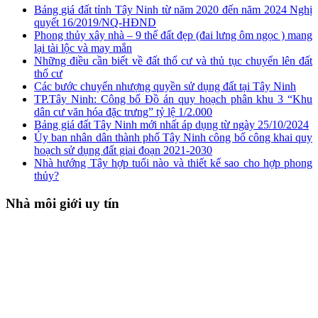
Bảng giá đất tỉnh Tây Ninh từ năm 2020 đến năm 2024 Nghị
quyết 16/2019/NQ-HĐND
Phong thủy xây nhà – 9 thế đất đẹp (đai lưng ôm ngọc ) mang
lại tài lộc và may mắn
Những điều cần biết về đất thổ cư và thủ tục chuyển lên đất
thổ cư
Các bước chuyển nhượng quyền sử dụng đất tại Tây Ninh
TP.Tây Ninh: Công bố Đồ án quy hoạch phân khu 3 “Khu
dân cư văn hóa đặc trưng” tỷ lệ 1/2.000
Bảng giá đất Tây Ninh mới nhất áp dụng từ ngày 25/10/2024
Ủy ban nhân dân thành phố Tây Ninh công bố công khai quy
hoạch sử dụng đất giai đoạn 2021-2030
Nhà hướng Tây hợp tuổi nào và thiết kế sao cho hợp phong
thủy?
Nhà môi giới uy tín