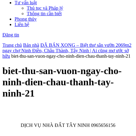
Tư vấn luật
Thủ tục và Pháp lý
Thông tin cần biết
Phong thủy
Liên hệ
Đăng tin
Trang chủ
Bán nhà
ĐÃ BÁN XONG – Biệt thự sân vườn 2069m2
ngay chợ Ninh Điền, Châu Thành, Tây Ninh | Ai cũng mơ ước sở
hữu
biet-thu-san-vuon-ngay-cho-ninh-dien-chau-thanh-tay-ninh-21
biet-thu-san-vuon-ngay-cho-
ninh-dien-chau-thanh-tay-
ninh-21
DỊCH VỤ NHÀ ĐẤT TÂY NINH 0965656156