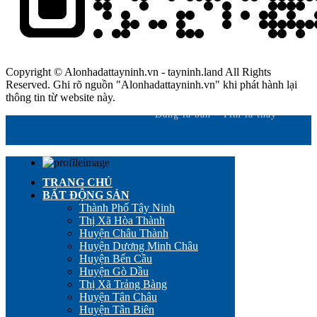
Copyright © Alonhadattayninh.vn - tayninh.land All Rights
Reserved. Ghi rõ nguồn "Alonhadattayninh.vn" khi phát hành lại
thông tin từ website này.
Đăng là bán - Tìm là thấy
TRANG CHỦ
BẤT ĐỘNG SẢN
Thành Phố Tây Ninh
Thị Xã Hòa Thành
Huyện Châu Thành
Huyện Dương Minh Châu
Huyện Bến Cầu
Huyện Gò Dầu
Thị Xã Trảng Bàng
Huyện Tân Châu
Huyện Tân Biên