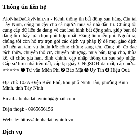
Thông tin liên hệ
AloNhaDatTayNinh.vn - Kênh thông tin bất động sản hàng đầu tại
Tây Ninh, đáng tin cậy cho cả người mua và nhà đầu tư. Chúng tôi
cung cấp dữ liệu đa dạng về các loại hình bất động sản, giúp bạn dễ
dàng tìm thấy lựa chọn phù hợp nhất. Đăng tin miễn phí. Ngoài ra,
chúng tôi còn hỗ trợ trọn gói các dịch vụ pháp lý để mọi giao dịch
trở nên an tâm và thuận lợi: công chứng sang tên, đăng bộ, đo đạc
tách thửa, chuyển thổ cư, chuyển nhượng, mua bán, tặng cho, thừa
kế, di chúc gia hạn, đính chính, cập nhập thông tin sau sáp nhập.
Cấp sỡ hữu nhà trên đất; cấp lại giấy CNQSDĐ đã mất, cấp mới...
⭐⭐⭐⭐⭐ ➊ Tư vấn Miễn Phí ➋ Bảo Mật ➌ Uy Tín ➍ Hiệu Quả
Địa chỉ:
102A Điện Biên Phủ, khu phố Ninh Tân, phường Bình
Minh, tỉnh Tây Ninh
Email:
alonhadattayninh@gmail.com
Điện thoại:
- 0965656156
Website:
https://alonhadattayninh.vn
Dịch vụ