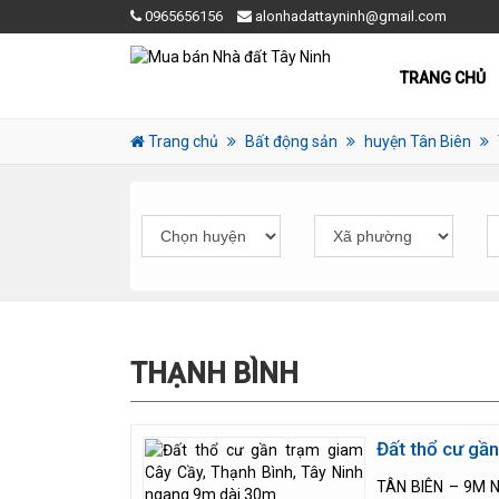
0965656156
alonhadattayninh@gmail.com
TRANG CHỦ
Trang chủ
Bất động sản
huyện Tân Biên
THẠNH BÌNH
Đất thổ cư gầ
TÂN BIÊN – 9M N