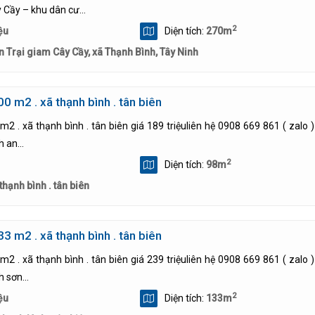
 Cầy – khu dân cư...
2
ệu
Diện tích:
270m
n Trại giam Cây Cầy, xã Thạnh Bình, Tây Ninh
00 m2 . xã thạnh bình . tân biên
m2 . xã thạnh bình . tân biên giá 189 triệuliên hệ 0908 669 861 ( zalo ) v
 an...
2
Diện tích:
98m
thạnh bình . tân biên
33 m2 . xã thạnh bình . tân biên
m2 . xã thạnh bình . tân biên giá 239 triệuliên hệ 0908 669 861 ( zalo ) v
 sơn...
2
ệu
Diện tích:
133m