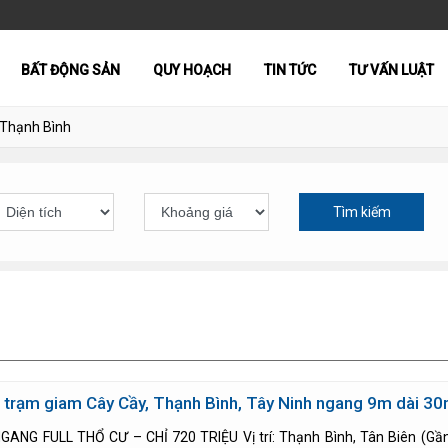
BẤT ĐỘNG SẢN
QUY HOẠCH
TIN TỨC
TƯ VẤN LUẬT
Thạnh Bình
Tìm kiếm
n trạm giam Cây Cầy, Thạnh Bình, Tây Ninh ngang 9m dài 3
GANG FULL THỔ CƯ – CHỈ 720 TRIỆU Vị trí: Thạnh Bình, Tân Biên (Gầ