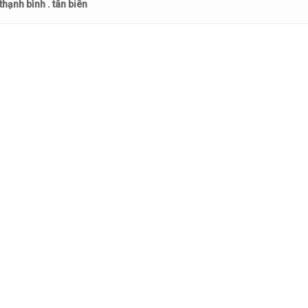
thạnh bình . tân biên