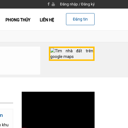
Đăng nhập
/
Đăng ký
Đăng tin
PHONG THỦY
LIÊN HỆ
0m
n khu