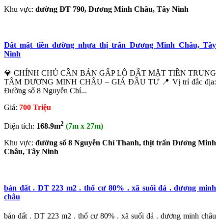
Khu vực:
đường ĐT 790, Dương Minh Châu, Tây Ninh
Đất mặt tiền đường nhựa thị trấn Dương Minh Châu, Tây
Ninh
​💎 CHÍNH CHỦ CẦN BÁN GẤP LÔ ĐẤT MẶT TIỀN TRUNG
TÂM DƯƠNG MINH CHÂU – GIÁ ĐẦU TƯ ​📍 Vị trí đắc địa:
Đường số 8 Nguyễn Chí...
Giá:
700 Triệu
2
Diện tích:
168.9m
(7m x 27m)
Khu vực:
đường số 8 Nguyễn Chí Thanh, thịt trấn Dương Minh
Châu, Tây Ninh
bán đất . DT 223 m2 . thổ cư 80% . xã suối đá . dương minh
châu
bán đất . DT 223 m2 . thổ cư 80% . xã suối đá . dương minh châu