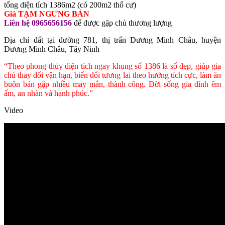
tổng diện tích 1386m2 (có 200m2 thổ cư)
Giá TẠM NGƯNG BÁN
6 tỷ 600 triệu
Liên hệ 0965656156
để được gặp chủ thương lượng
Địa chỉ đất tại đường 781, thị trấn Dương Minh Châu, huyện
Dương Minh Châu, Tây Ninh
“Theo phong thủy diện tích ngay khung số 1386 là số đẹp, giúp gia
chủ thay đổi vận hạn, biến đổi tương lai theo hướng tích cực, làm ăn
buôn bán gặp nhiều may mắn, thành công. Đời sống gia đình êm
ấm, an nhàn và hạnh phúc.”
Video