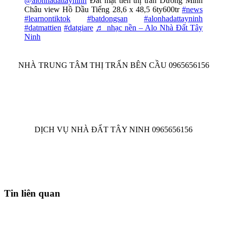
@alonhadattayninh
Đất mặt tiền thị trấn Dương Minh
Châu view Hồ Dầu Tiếng 28,6 x 48,5 6ty600tr
#news
#learnontiktok
#batdongsan
#alonhadattayninh
#datmattien
#datgiare
♬ nhạc nền – Alo Nhà Đất Tây
Ninh
NHÀ TRUNG TÂM THỊ TRẤN BÊN CẦU 0965656156
DỊCH VỤ NHÀ ĐẤT TÂY NINH 0965656156
Tin liên quan