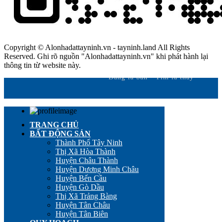
Copyright © Alonhadattayninh.vn - tayninh.land All Rights
Reserved. Ghi rõ nguồn "Alonhadattayninh.vn" khi phát hành lại
thông tin từ website này.
Đăng là bán - Tìm là thấy
TRANG CHỦ
BẤT ĐỘNG SẢN
Thành Phố Tây Ninh
Thị Xã Hòa Thành
Huyện Châu Thành
Huyện Dương Minh Châu
Huyện Bến Cầu
Huyện Gò Dầu
Thị Xã Trảng Bàng
Huyện Tân Châu
Huyện Tân Biên