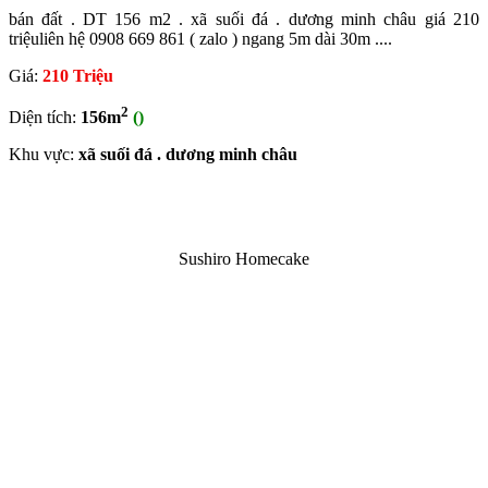
bán đất . DT 156 m2 . xã suối đá . dương minh châu giá 210
triệuliên hệ 0908 669 861 ( zalo ) ngang 5m dài 30m ....
Giá:
210 Triệu
2
Diện tích:
156m
()
Khu vực:
xã suối đá . dương minh châu
Sushiro Homecake