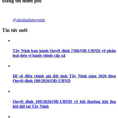
Đăng tin miễn phí
@alonhadattayninh
Tin tức mới
Tây Ninh ban hành Quyết định 7306/QĐ-UBND về phân
loại đơn vị hành chính cấp xã
Hệ số điều chỉnh giá đất tỉnh Tây Ninh năm 2026 theo
Quyết định 100/2026/QĐ-UBND
Quyết định 109/2026/QĐ-UBND về bồi thường khi thu
hồi đất tại Tây Ninh