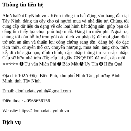
Thông tin liên hệ
AloNhaDatTayNinh.vn - Kênh thông tin bất động sản hàng đầu tại
Tây Ninh, đáng tin cậy cho cả người mua và nhà đầu tư. Chúng tôi
cung cấp dữ liệu đa dạng về các loại hình bất động sản, giúp bạn dễ
dàng tìm thấy lựa chọn phù hợp nhất. Đăng tin miễn phí. Ngoài ra,
chúng tôi còn hỗ trợ trọn gói các dịch vụ pháp lý để mọi giao dịch
trở nên an tâm và thuận lợi: công chứng sang tên, đăng bộ, đo đạc
tách thửa, chuyển thổ cư, chuyển nhượng, mua bán, tặng cho, thừa
kế, di chúc gia hạn, đính chính, cập nhập thông tin sau sáp nhập.
Cấp sỡ hữu nhà trên đất; cấp lại giấy CNQSDĐ đã mất, cấp mới...
⭐⭐⭐⭐⭐ ➊ Tư vấn Miễn Phí ➋ Bảo Mật ➌ Uy Tín ➍ Hiệu Quả
Địa chỉ:
102A Điện Biên Phủ, khu phố Ninh Tân, phường Bình
Minh, tỉnh Tây Ninh
Email:
alonhadattayninh@gmail.com
Điện thoại:
- 0965656156
Website:
https://alonhadattayninh.vn
Dịch vụ