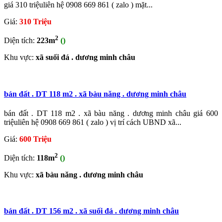
giá 310 triệuliên hệ 0908 669 861 ( zalo ) mặt...
Giá:
310 Triệu
2
Diện tích:
223m
()
Khu vực:
xã suối đá . dương minh châu
bán đất . DT 118 m2 . xã bàu năng . dương minh châu
bán đất . DT 118 m2 . xã bàu năng . dương minh châu giá 600
triệuliên hệ 0908 669 861 ( zalo ) vị trí cách UBND xã...
Giá:
600 Triệu
2
Diện tích:
118m
()
Khu vực:
xã bàu năng . dương minh châu
bán đất . DT 156 m2 . xã suối đá . dương minh châu