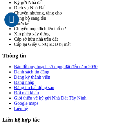
Ký gửi Nhà đất
Dịch vụ Nhà Đất
Chuyển nhượng, tặng cho
Đăng bộ sang tên
Thừa kế
Chuyển mục đích lên thổ cư
Xin phép xây dựng
Cấp sở hữu nhà trên đất
Cấp lại Giấy CNQSDĐ bị mất
Thông tin
Bản đồ quy hoạch sử dụng đất đến năm 2030
Danh sách tin đăng
Đăng ký thành viên
Đăng nhập
Đăng tin bất động sản
Đổi mật khẩu
Giới thiệu về ký gửi Nhà Đất Tây Ninh
Google maps
Liên hệ
Liên hệ hợp tác