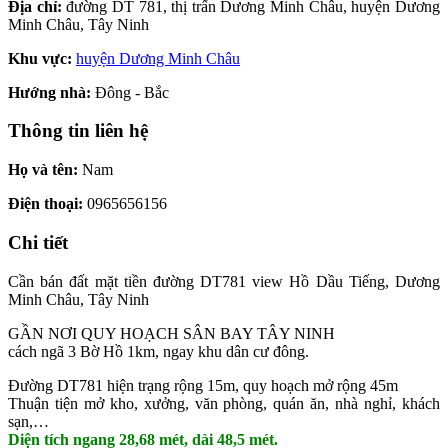
Địa chỉ:
đường DT 781, thị trấn Dương Minh Châu, huyện Dương
Minh Châu, Tây Ninh
Khu vực:
huyện Dương Minh Châu
Hướng nhà:
Đông - Bắc
Thông tin liên hệ
Họ và tên:
Nam
Điện thoại:
0965656156
Chi tiết
Cần bán đất mặt tiền đường DT781 view Hồ Dầu Tiếng, Dương
Minh Châu, Tây Ninh
GẦN NƠI QUY HOẠCH SÂN BAY TÂY NINH
cách ngã 3 Bờ Hồ 1km, ngay khu dân cư đông.
Đường DT781 hiện trạng rộng 15m, quy hoạch mở rộng 45m
Thuận tiện mở kho, xưởng, văn phòng, quán ăn, nhà nghỉ, khách
sạn,…
Diện tích ngang 28,68 mét, dài 48,5 mét.