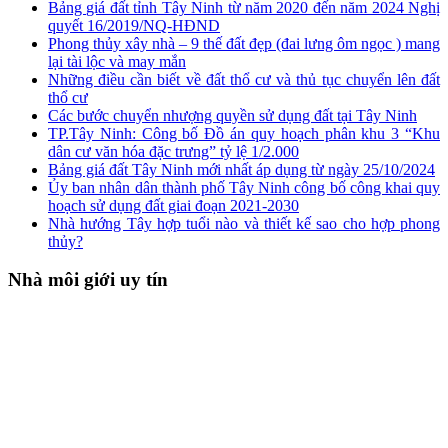
Bảng giá đất tỉnh Tây Ninh từ năm 2020 đến năm 2024 Nghị
quyết 16/2019/NQ-HĐND
Phong thủy xây nhà – 9 thế đất đẹp (đai lưng ôm ngọc ) mang
lại tài lộc và may mắn
Những điều cần biết về đất thổ cư và thủ tục chuyển lên đất
thổ cư
Các bước chuyển nhượng quyền sử dụng đất tại Tây Ninh
TP.Tây Ninh: Công bố Đồ án quy hoạch phân khu 3 “Khu
dân cư văn hóa đặc trưng” tỷ lệ 1/2.000
Bảng giá đất Tây Ninh mới nhất áp dụng từ ngày 25/10/2024
Ủy ban nhân dân thành phố Tây Ninh công bố công khai quy
hoạch sử dụng đất giai đoạn 2021-2030
Nhà hướng Tây hợp tuổi nào và thiết kế sao cho hợp phong
thủy?
Nhà môi giới uy tín