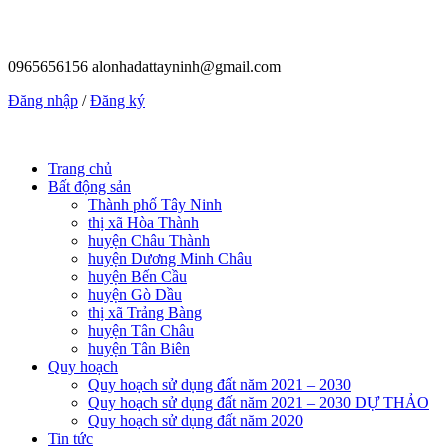
0965656156
alonhadattayninh@gmail.com
Đăng nhập
/
Đăng ký
Trang chủ
Bất động sản
Thành phố Tây Ninh
thị xã Hòa Thành
huyện Châu Thành
huyện Dương Minh Châu
huyện Bến Cầu
huyện Gò Dầu
thị xã Trảng Bàng
huyện Tân Châu
huyện Tân Biên
Quy hoạch
Quy hoạch sử dụng đất năm 2021 – 2030
Quy hoạch sử dụng đất năm 2021 – 2030 DỰ THẢO
Quy hoạch sử dụng đất năm 2020
Tin tức