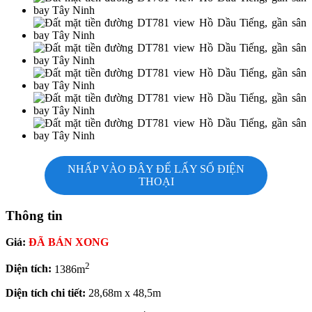
NHẤP VÀO ĐÂY ĐỂ LẤY SỐ ĐIỆN
THOẠI
Thông tin
Giá:
ĐÃ BÁN XONG
2
Diện tích:
1386m
Diện tích chi tiết:
28,68m x 48,5m