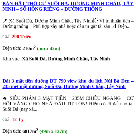
BÁN ĐẤT THỔ CƯ SUỐI ĐÁ, DƯƠNG MINH CHÂU, TÂY
NINH – SỔ HỒNG RIÊNG – ĐƯỜNG THÔNG
📍 Xã Suối Đá, Dương Minh Châu, Tây Ninh💥 Vị trí thuận tiện –
Đường thông – Phù hợp xây nhà hoặc đầu tư giữ tài sản 📐 Diện...
Giá:
290 Triệu
2
Diện tích:
210m
(5m x 42m)
Khu vực:
Xã Suối Đá, Dương Minh Châu, Tây Ninh
Đất 3 mặt tiền đường ĐT 790 view khu du lịch Núi Bà Đen –
235 mét mặt đường, Suối Đá, Dương Minh Châu, Tây Ninh
🔥 SIÊU PHẨM 3 MẶT TIỀN – 235M CHIỀU NGANG – CƠ
HỘI VÀNG CHO NHÀ ĐẦU TƯ LỚN! Hiếm có lô đất nào tại
Suối Đá (nay xã...
Giá:
12 Tỷ
2
Diện tích:
6817m
(49m x 137m)