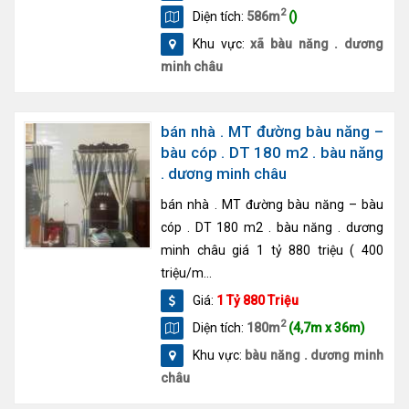
2
Diện tích:
586m
()
Khu vực:
xã bàu năng . dương
minh châu
bán nhà . MT đường bàu năng –
bàu cóp . DT 180 m2 . bàu năng
. dương minh châu
bán nhà . MT đường bàu năng – bàu
cóp . DT 180 m2 . bàu năng . dương
minh châu giá 1 tỷ 880 triệu ( 400
triệu/m...
Giá:
1 Tỷ 880 Triệu
2
Diện tích:
180m
(4,7m x 36m)
Khu vực:
bàu năng . dương minh
châu