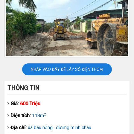
NHẤP VÀO ĐÂY ĐỂ LẤY SỐ ĐIỆN THOẠI
THÔNG TIN
Giá:
600 Triệu
2
Diện tích:
118m
Địa chỉ:
xã bàu năng . dương minh châu