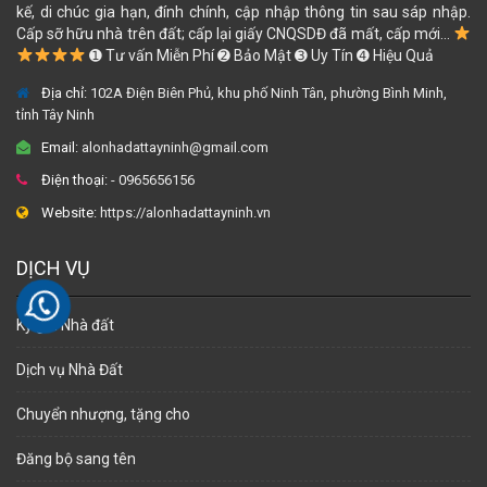
kế, di chúc gia hạn, đính chính, cập nhập thông tin sau sáp nhập.
Cấp sỡ hữu nhà trên đất; cấp lại giấy CNQSDĐ đã mất, cấp mới...
➊ Tư vấn Miễn Phí ➋ Bảo Mật ➌ Uy Tín ➍ Hiệu Quả
Địa chỉ:
102A Điện Biên Phủ, khu phố Ninh Tân, phường Bình Minh,
tỉnh Tây Ninh
Email:
alonhadattayninh@gmail.com
Điện thoại:
- 0965656156
Website:
https://alonhadattayninh.vn
DỊCH VỤ
Ký gửi Nhà đất
Dịch vụ Nhà Đất
Chuyển nhượng, tặng cho
Đăng bộ sang tên