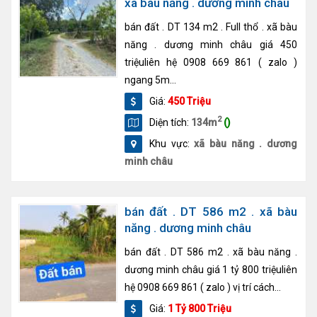
xã bàu năng . dương minh châu
bán đất . DT 134 m2 . Full thổ . xã bàu
năng . dương minh châu giá 450
triệuliên hệ 0908 669 861 ( zalo )
ngang 5m...
Giá:
450 Triệu
2
Diện tích:
134m
()
Khu vực:
xã bàu năng . dương
minh châu
bán đất . DT 586 m2 . xã bàu
năng . dương minh châu
bán đất . DT 586 m2 . xã bàu năng .
dương minh châu giá 1 tỷ 800 triệuliên
hệ 0908 669 861 ( zalo ) vị trí cách...
Giá:
1 Tỷ 800 Triệu