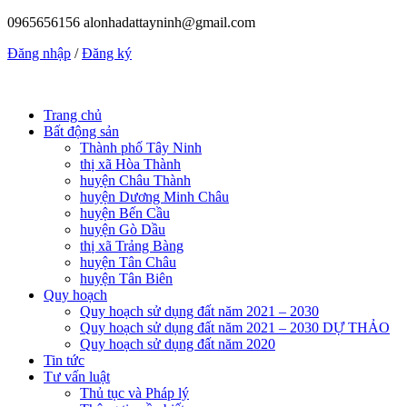
0965656156
alonhadattayninh@gmail.com
Đăng nhập
/
Đăng ký
Trang chủ
Bất động sản
Thành phố Tây Ninh
thị xã Hòa Thành
huyện Châu Thành
huyện Dương Minh Châu
huyện Bến Cầu
huyện Gò Dầu
thị xã Trảng Bàng
huyện Tân Châu
huyện Tân Biên
Quy hoạch
Quy hoạch sử dụng đất năm 2021 – 2030
Quy hoạch sử dụng đất năm 2021 – 2030 DỰ THẢO
Quy hoạch sử dụng đất năm 2020
Tin tức
Tư vấn luật
Thủ tục và Pháp lý