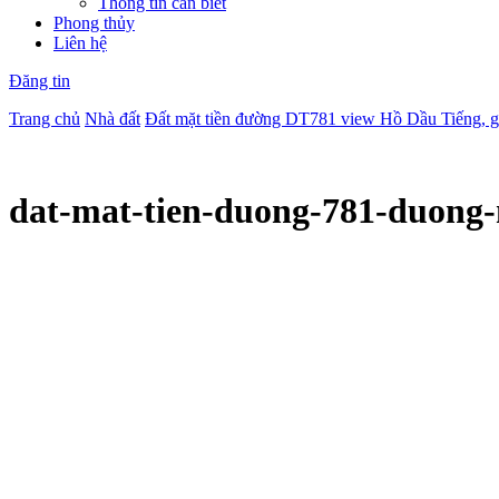
Thông tin cần biết
Phong thủy
Liên hệ
Đăng tin
Trang chủ
Nhà đất
Đất mặt tiền đường DT781 view Hồ Dầu Tiếng, g
dat-mat-tien-duong-781-duong-