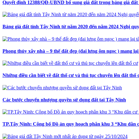
Quyết định 12388/QĐ-UBND bổ sung giá đất trong bảng giá đất
Bảng giá đất tỉnh Tây Ninh từ năm 2020 đến năm 2024 Nghị q
Phong thủy xây nhà – 9 thế đất đẹp (đai lưng ôm ngọc ) mang lại
Những điều cần biết về đất thổ cư và thủ tục chuyển lên đất thổ 
Các bước chuyển nhượng quyền sử dụng đất tại Tây Ninh
TP.Tây Ninh: Công bố Đồ án quy hoạch phân khu 3 “Khu dân cư 