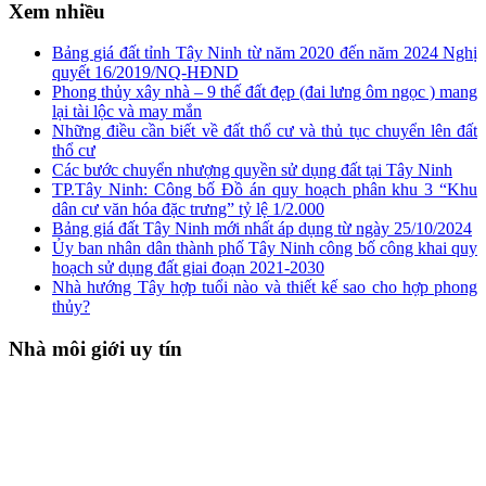
Xem nhiều
Bảng giá đất tỉnh Tây Ninh từ năm 2020 đến năm 2024 Nghị
quyết 16/2019/NQ-HĐND
Phong thủy xây nhà – 9 thế đất đẹp (đai lưng ôm ngọc ) mang
lại tài lộc và may mắn
Những điều cần biết về đất thổ cư và thủ tục chuyển lên đất
thổ cư
Các bước chuyển nhượng quyền sử dụng đất tại Tây Ninh
TP.Tây Ninh: Công bố Đồ án quy hoạch phân khu 3 “Khu
dân cư văn hóa đặc trưng” tỷ lệ 1/2.000
Bảng giá đất Tây Ninh mới nhất áp dụng từ ngày 25/10/2024
Ủy ban nhân dân thành phố Tây Ninh công bố công khai quy
hoạch sử dụng đất giai đoạn 2021-2030
Nhà hướng Tây hợp tuổi nào và thiết kế sao cho hợp phong
thủy?
Nhà môi giới uy tín