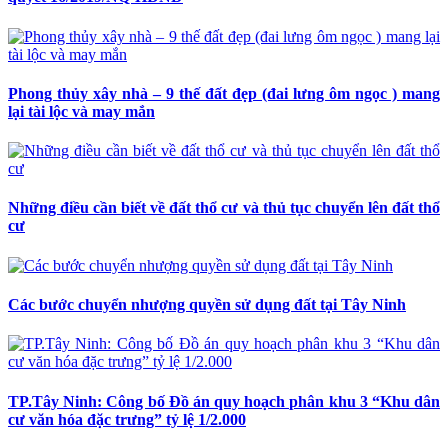
Phong thủy xây nhà – 9 thế đất đẹp (đai lưng ôm ngọc ) mang
lại tài lộc và may mắn
Những điều cần biết về đất thổ cư và thủ tục chuyển lên đất thổ
cư
Các bước chuyển nhượng quyền sử dụng đất tại Tây Ninh
TP.Tây Ninh: Công bố Đồ án quy hoạch phân khu 3 “Khu dân
cư văn hóa đặc trưng” tỷ lệ 1/2.000