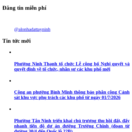
Đăng tin miễn phí
@alonhadattayninh
Tin tức mới
Phường Ninh Thạnh tổ chức Lễ công bố Nghị quyết và
quyết định về tổ chức, nhân sự các khu phố mới
Công an phường Bình Minh thông báo phân công Cảnh
sát khu vực phụ trách các khu phố từ ngày 01/7/2026
Phường Tân Ninh triển khai chủ trương thu hồi đất, đẩy
nhanh tiến độ dự án đường Trường Chinh (đoạn từ
đường 30/4 đến Quốc lộ 22B)