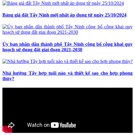
Bảng giá đất Tây Ninh mới nhất áp dụng từ ngày 25/10/2024
Ủy ban nhân dân thành phố Tây Ninh công bố công khai quy
hoạch sử dụng đất giai đoạn 2021-2030
Nhà hướng Tây hợp tuổi nào và thiết kế sao cho hợp phong
thủy?