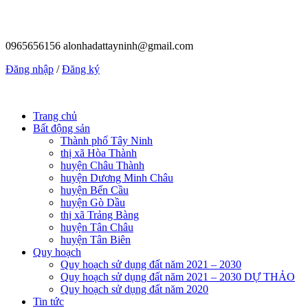
0965656156
alonhadattayninh@gmail.com
Đăng nhập
/
Đăng ký
Trang chủ
Bất động sản
Thành phố Tây Ninh
thị xã Hòa Thành
huyện Châu Thành
huyện Dương Minh Châu
huyện Bến Cầu
huyện Gò Dầu
thị xã Trảng Bàng
huyện Tân Châu
huyện Tân Biên
Quy hoạch
Quy hoạch sử dụng đất năm 2021 – 2030
Quy hoạch sử dụng đất năm 2021 – 2030 DỰ THẢO
Quy hoạch sử dụng đất năm 2020
Tin tức