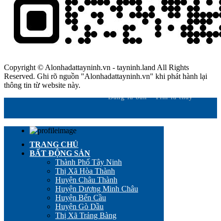
Copyright © Alonhadattayninh.vn - tayninh.land All Rights
Reserved. Ghi rõ nguồn "Alonhadattayninh.vn" khi phát hành lại
thông tin từ website này.
Đăng là bán - Tìm là thấy
TRANG CHỦ
BẤT ĐỘNG SẢN
Thành Phố Tây Ninh
Thị Xã Hòa Thành
Huyện Châu Thành
Huyện Dương Minh Châu
Huyện Bến Cầu
Huyện Gò Dầu
Thị Xã Trảng Bàng