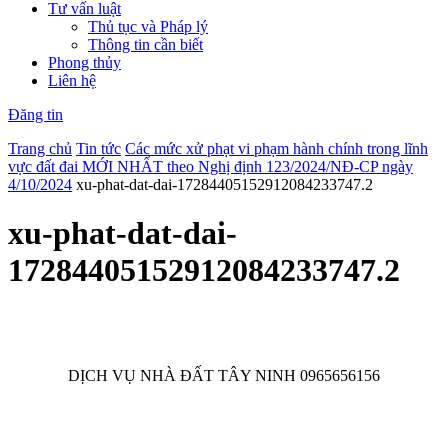
Tư vấn luật
Thủ tục và Pháp lý
Thông tin cần biết
Phong thủy
Liên hệ
Đăng tin
Trang chủ
Tin tức
Các mức xử phạt vi phạm hành chính trong lĩnh
vực đất đai MỚI NHẤT theo Nghị định 123/2024/NĐ-CP ngày
4/10/2024
xu-phat-dat-dai-17284405152912084233747.2
xu-phat-dat-dai-
17284405152912084233747.2
DỊCH VỤ NHÀ ĐẤT TÂY NINH 0965656156