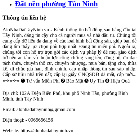
Đất nền phường Tân Ninh
Thông tin liên hệ
AloNhaDatTayNinh.vn - Kênh thông tin bất động sản hàng đầu tại
Tây Ninh, đáng tin cậy cho cả người mua và nhà đầu tư. Chúng tôi
cung cấp dữ liệu đa dạng về các loại hình bất động sản, giúp bạn dễ
dàng tìm thấy lựa chọn phù hợp nhất. Đăng tin miễn phí. Ngoài ra,
chúng tôi còn hỗ trợ trọn gói các dịch vụ pháp lý để mọi giao dịch
trở nên an tâm và thuận lợi: công chứng sang tên, đăng bộ, đo đạc
tách thửa, chuyển thổ cư, chuyển nhượng, mua bán, tặng cho, thừa
kế, di chúc gia hạn, đính chính, cập nhập thông tin sau sáp nhập.
Cấp sỡ hữu nhà trên đất; cấp lại giấy CNQSDĐ đã mất, cấp mới...
⭐⭐⭐⭐⭐ ➊ Tư vấn Miễn Phí ➋ Bảo Mật ➌ Uy Tín ➍ Hiệu Quả
Địa chỉ:
102A Điện Biên Phủ, khu phố Ninh Tân, phường Bình
Minh, tỉnh Tây Ninh
Email:
alonhadattayninh@gmail.com
Điện thoại:
- 0965656156
Website:
https://alonhadattayninh.vn