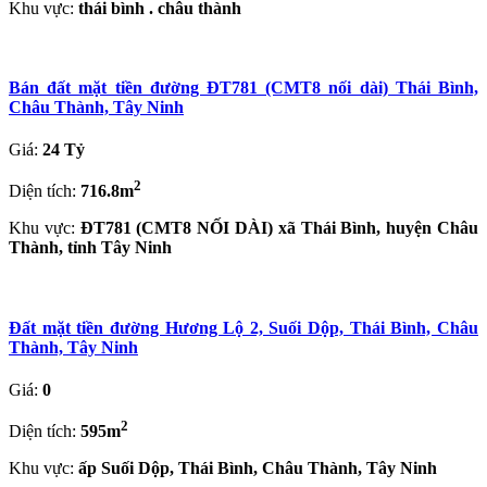
Khu vực:
thái bình . châu thành
Bán đất mặt tiền đường ĐT781 (CMT8 nối dài) Thái Bình,
Châu Thành, Tây Ninh
Giá:
24 Tỷ
2
Diện tích:
716.8m
Khu vực:
ĐT781 (CMT8 NỐI DÀI) xã Thái Bình, huyện Châu
Thành, tỉnh Tây Ninh
Đất mặt tiền đường Hương Lộ 2, Suối Dộp, Thái Bình, Châu
Thành, Tây Ninh
Giá:
0
2
Diện tích:
595m
Khu vực:
ấp Suối Dộp, Thái Bình, Châu Thành, Tây Ninh