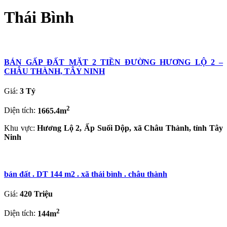
Thái Bình
BÁN GẤP ĐẤT MẶT 2 TIỀN ĐƯỜNG HƯƠNG LỘ 2 –
CHÂU THÀNH, TÂY NINH
Giá:
3 Tỷ
2
Diện tích:
1665.4m
Khu vực:
Hương Lộ 2, Ấp Suối Dộp, xã Châu Thành, tỉnh Tây
Ninh
bán đất . DT 144 m2 . xã thái bình . châu thành
Giá:
420 Triệu
2
Diện tích:
144m