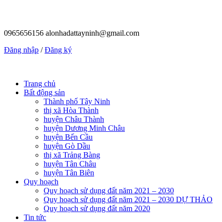
0965656156
alonhadattayninh@gmail.com
Đăng nhập
/
Đăng ký
Trang chủ
Bất động sản
Thành phố Tây Ninh
thị xã Hòa Thành
huyện Châu Thành
huyện Dương Minh Châu
huyện Bến Cầu
huyện Gò Dầu
thị xã Trảng Bàng
huyện Tân Châu
huyện Tân Biên
Quy hoạch
Quy hoạch sử dụng đất năm 2021 – 2030
Quy hoạch sử dụng đất năm 2021 – 2030 DỰ THẢO
Quy hoạch sử dụng đất năm 2020
Tin tức