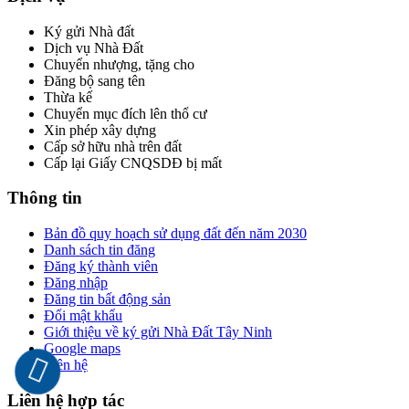
Ký gửi Nhà đất
Dịch vụ Nhà Đất
Chuyển nhượng, tặng cho
Đăng bộ sang tên
Thừa kế
Chuyển mục đích lên thổ cư
Xin phép xây dựng
Cấp sở hữu nhà trên đất
Cấp lại Giấy CNQSDĐ bị mất
Thông tin
Bản đồ quy hoạch sử dụng đất đến năm 2030
Danh sách tin đăng
Đăng ký thành viên
Đăng nhập
Đăng tin bất động sản
Đổi mật khẩu
Giới thiệu về ký gửi Nhà Đất Tây Ninh
Google maps
Liên hệ
Liên hệ hợp tác