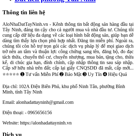
Thông tin liên hệ
AloNhaDatTayNinh.vn - Kênh thông tin bất động sản hàng đầu tại
Tây Ninh, đáng tin cậy cho cả người mua và nhà đầu tư. Chúng tôi
cung cấp dữ liệu đa dạng về các loại hình bất động sản, giúp bạn dễ
dàng tìm thấy lựa chọn phù hợp nhất. Đăng tin miễn phí. Ngoài ra,
chúng tôi còn hỗ trợ trọn gói các dịch vụ pháp lý để mọi giao dịch
trở nên an tâm và thuận lợi: công chứng sang tên, đăng bộ, đo đạc
tách thửa, chuyển thổ cư, chuyển nhượng, mua bán, tặng cho, thừa
kế, di chúc gia hạn, đính chính, cập nhập thông tin sau sáp nhập.
Cấp sỡ hữu nhà trên đất; cấp lại giấy CNQSDĐ đã mất, cấp mới...
⭐⭐⭐⭐⭐ ➊ Tư vấn Miễn Phí ➋ Bảo Mật ➌ Uy Tín ➍ Hiệu Quả
Địa chỉ:
102A Điện Biên Phủ, khu phố Ninh Tân, phường Bình
Minh, tỉnh Tây Ninh
Email:
alonhadattayninh@gmail.com
Điện thoại:
- 0965656156
Website:
https://alonhadattayninh.vn
Dịch vụ