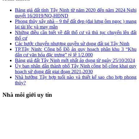
Bảng giá đất tỉnh Tây Ninh từ năm 2020 đến năm 2024 Nghị
quyết 16/2019/NQ-HĐND
Phong thủy xây nhà – 9 thế đất đẹp (đai lưng ôm ngọc ) mang
lại tài lộc và may mắn
Những điều cần biết về đất thổ cư và thủ tục chuyển lên đất
thổ cư
Các bước chuyển nhượng quyền sử dụng đất tại Tây Ninh
TP.Tây Ninh: Công bố Đồ án quy hoạch phân khu 3 “Khu
dân cư văn hóa đặc trưng” tỷ lệ 1/2.000
Bảng giá đất Tây Ninh mới nhất áp dụng từ ngày 25/10/2024
Ủy ban nhân dân thành phố Tây Ninh công bố công khai quy
hoạch sử dụng đất giai đoạn 2021-2030
Nhà hướng Tây hợp tuổi nào và thiết kế sao cho hợp phong
thủy?
Nhà môi giới uy tín