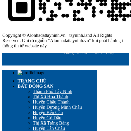
Copyright © Alonhadattayninh.vn - tayninh.land All Rights
Reserved. Ghi rõ nguồn "Alonhadattayninh.vn" khi phát hành lại
thông tin từ website này.
Đăng là bán - Tìm là thấy
TRANG CHỦ
BẤT ĐỘNG SẢN
Thành Phố Tây Ninh
Thị Xã Hòa Thành
Huyện Châu Thành
Huyện Dương Minh Châu
Huyện Bến Cầu
Huyện Gò Dầu
Thị Xã Trảng Bàng
Huyện Tân Châu