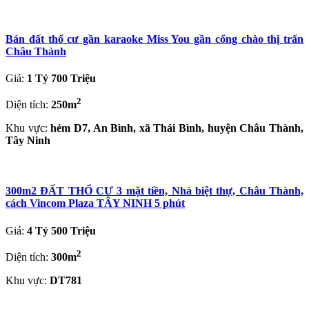
Bán đất thổ cư gần karaoke Miss You gần cổng chào thị trấn
Châu Thành
Giá:
1 Tỷ 700 Triệu
2
Diện tích:
250m
Khu vực:
hẻm D7, An Bình, xã Thái Bình, huyện Châu Thành,
Tây Ninh
300m2 ĐẤT THỔ CƯ 3 mặt tiền, Nhà biệt thự, Châu Thành,
cách Vincom Plaza TÂY NINH 5 phút
Giá:
4 Tỷ 500 Triệu
2
Diện tích:
300m
Khu vực:
DT781