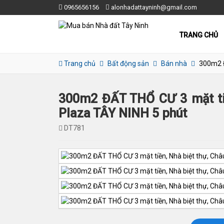
0965656156
alonhadattayninh@gmail.com
TRANG CHỦ
Trang chủ
Bất động sản
Bán nhà
300m2 Đ
300m2 ĐẤT THỔ CƯ 3 mặt tiề
Plaza TÂY NINH 5 phút
DT781