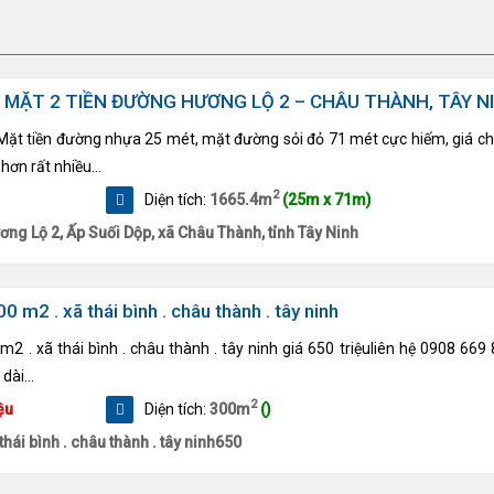
 MẶT 2 TIỀN ĐƯỜNG HƯƠNG LỘ 2 – CHÂU THÀNH, TÂY N
 Mặt tiền đường nhựa 25 mét, mặt đường sỏi đỏ 71 mét cực hiếm, giá ch
hơn rất nhiều...
2
Diện tích:
1665.4m
(25m x 71m)
ơng Lộ 2, Ấp Suối Dộp, xã Châu Thành, tỉnh Tây Ninh
0 m2 . xã thái bình . châu thành . tây ninh
m2 . xã thái bình . châu thành . tây ninh giá 650 triệuliên hệ 0908 669 
dài...
2
ệu
Diện tích:
300m
()
thái bình . châu thành . tây ninh650