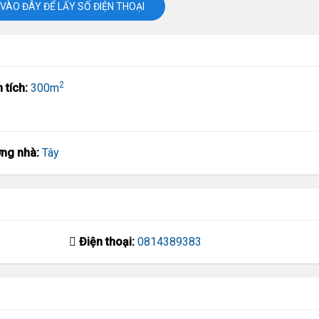
VÀO ĐÂY ĐỂ LẤY SỐ ĐIỆN THOẠI
2
n tích:
300m
ng nhà:
Tây
Điện thoại:
0814389383