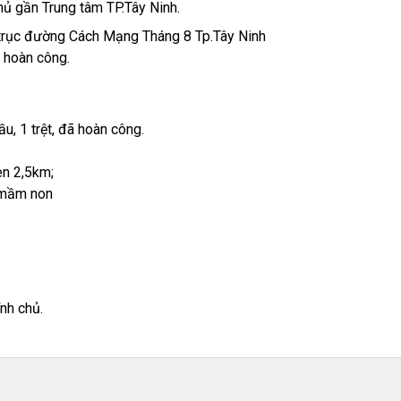
hủ gần Trung tâm TP.Tây Ninh.
n trục đường Cách Mạng Tháng 8 Tp.Tây Ninh
ã hoàn công.
, 1 trệt, đã hoàn công.
en 2,5km;
 mầm non
ính chủ.