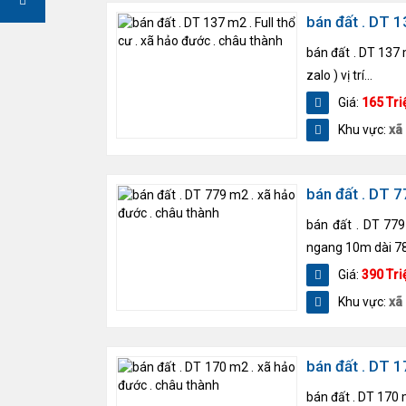
bán đất . DT 1
bán đất . DT 137 
zalo ) vị trí...
Giá:
165 Tri
Khu vực:
xã
bán đất . DT 7
bán đất . DT 779
ngang 10m dài 78m
Giá:
390 Tri
Khu vực:
xã
bán đất . DT 1
bán đất . DT 170 