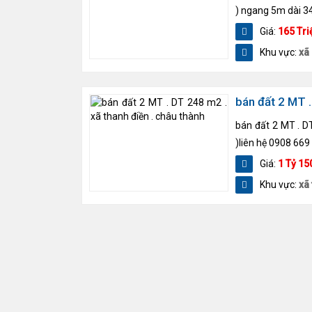
) ngang 5m dài 34
Giá:
165 Tri
Khu vực:
xã
bán đất 2 MT .
bán đất 2 MT . DT
)liên hệ 0908 669 
Giá:
1 Tỷ 15
Khu vực:
xã