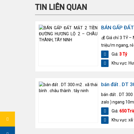
TIN LIÊN QUAN
BÁN GẤP ĐẤT
💰 Giá chỉ 3 TỶ –
triệu/m ngang, rẻ 
Giá:
3 Tỷ
Khu vực:
Hư
bán đất . DT 30
bán đất . DT 300 
zalo ) ngang 10m 
Giá:
650 Tri
Khu vực:
xã 