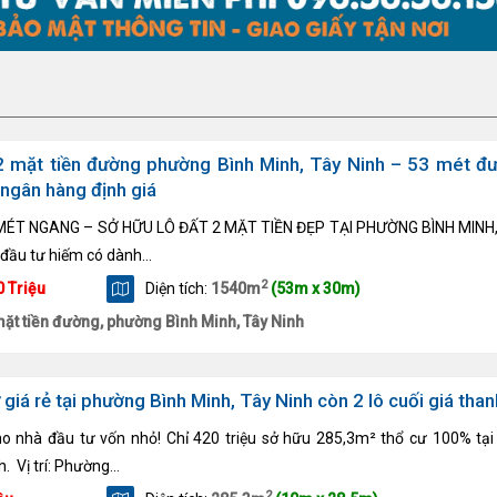
 mặt tiền đường phường Bình Minh, Tây Ninh – 53 mét đ
ngân hàng định giá
/MÉT NGANG – SỞ HỮU LÔ ĐẤT 2 MẶT TIỀN ĐẸP TẠI PHƯỜNG BÌNH MINH
 đầu tư hiếm có dành...
2
0 Triệu
Diện tích:
1540m
(53m x 30m)
mặt tiền đường, phường Bình Minh, Tây Ninh
 giá rẻ tại phường Bình Minh, Tây Ninh còn 2 lô cuối giá than
ho nhà đầu tư vốn nhỏ! Chỉ 420 triệu sở hữu 285,3m² thổ cư 100% tại
nh.
Vị trí: Phường...
2