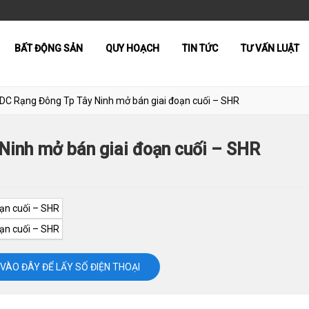
BẤT ĐỘNG SẢN
QUY HOẠCH
TIN TỨC
TƯ VẤN LUẬT
DC Rạng Đông Tp Tây Ninh mở bán giai đoạn cuối – SHR
Ninh mở bán giai đoạn cuối – SHR
VÀO ĐÂY ĐỂ LẤY SỐ ĐIỆN THOẠI