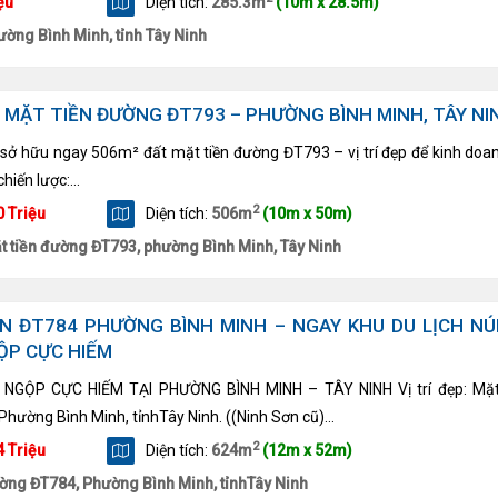
ệu
Diện tích:
285.3m
(10m x 28.5m)
ường Bình Minh, tỉnh Tây Ninh
 MẶT TIỀN ĐƯỜNG ĐT793 – PHƯỜNG BÌNH MINH, TÂY NI
u sở hữu ngay 506m² đất mặt tiền đường ĐT793 – vị trí đẹp để kinh doan
 chiến lược:...
2
0 Triệu
Diện tích:
506m
(10m x 50m)
t tiền đường ĐT793, phường Bình Minh, Tây Ninh
N ĐT784 PHƯỜNG BÌNH MINH – NGAY KHU DU LỊCH NÚ
GỘP CỰC HIẾM
 NGỘP CỰC HIẾM TẠI PHƯỜNG BÌNH MINH – TÂY NINH
Vị trí đẹp: Mặ
hường Bình Minh, tỉnhTây Ninh. ((Ninh Sơn cũ)
...
2
4 Triệu
Diện tích:
624m
(12m x 52m)
ờng ĐT784, Phường Bình Minh, tỉnhTây Ninh