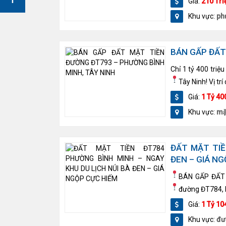
Giá:
210 Tri
Khu vực:
ph
BÁN GẤP ĐẤT
Chỉ 1 tỷ 400 triệ
Tây Ninh!
Vị trí
Giá:
1 Tỷ 40
Khu vực:
mặ
ĐẤT MẶT TIỀ
ĐEN – GIÁ N
BÁN GẤP ĐẤT
đường ĐT784, P
Giá:
1 Tỷ 10
Khu vực:
đư