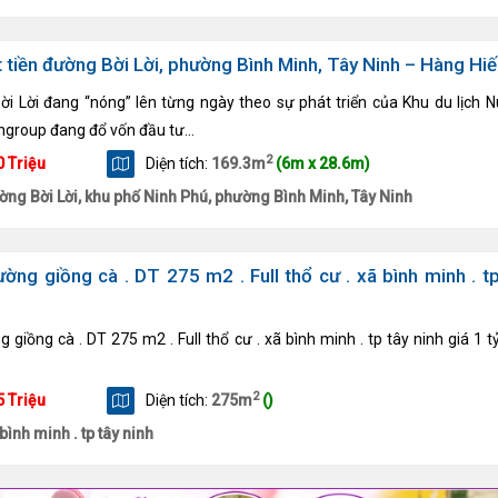
 tiền đường Bời Lời, phường Bình Minh, Tây Ninh – Hàng Hi
ời Lời đang “nóng” lên từng ngày theo sự phát triển của Khu du lịch N
ngroup đang đổ vốn đầu tư...
2
0 Triệu
Diện tích:
169.3m
(6m x 28.6m)
ờng Bời Lời, khu phố Ninh Phú, phường Bình Minh, Tây Ninh
ng giồng cà . DT 275 m2 . Full thổ cư . xã bình minh . tp
giồng cà . DT 275 m2 . Full thổ cư . xã bình minh . tp tây ninh giá 1 t
2
5 Triệu
Diện tích:
275m
()
bình minh . tp tây ninh