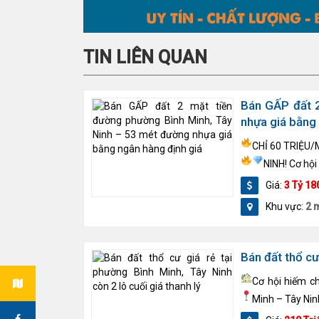
TIN LIÊN QUAN
Bán GẤP đất 2
nhựa giá bằng 
CHỈ 60 TRIỆU
NINH!
Cơ hội
Giá:
3 Tỷ 18
Khu vực:
2 
Bán đất thổ cư
Cơ hội hiếm c
Minh – Tây Ni