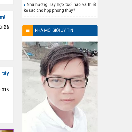
Nhà hướng Tây hợp tuổi nào và thiết
kế sao cho hợp phong thủy?
ếm!
úi Bà
NHÀ MÔI GIỚI UY TÍN
 tây
ỷ 015