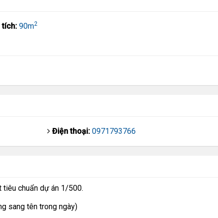
2
 tích:
90m
Điện thoại:
0971793766
 tiêu chuẩn dự án 1/500.
ng sang tên trong ngày)