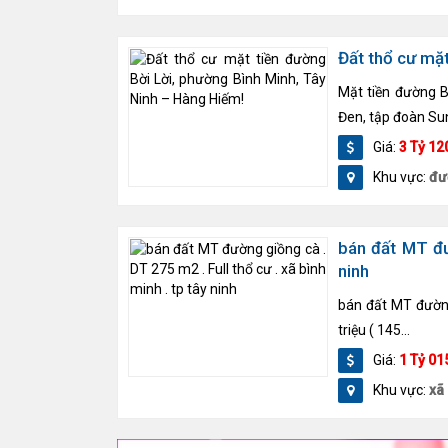
Đất thổ cư mặt
Mặt tiền đường B
Đen, tập đoàn Su
Giá:
3 Tỷ 12
Khu vực:
đư
bán đất MT đườ
ninh
bán đất MT đường 
triệu ( 145...
Giá:
1 Tỷ 01
Khu vực:
xã 