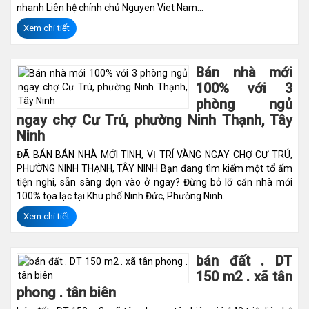
nhanh Liên hệ chính chủ Nguyen Viet Nam...
Xem chi tiết
Bán nhà mới
100% với 3
phòng ngủ
ngay chợ Cư Trú, phường Ninh Thạnh, Tây
Ninh
ĐÃ BÁN BÁN NHÀ MỚI TINH, VỊ TRÍ VÀNG NGAY CHỢ CƯ TRÚ,
PHƯỜNG NINH THẠNH, TÂY NINH Bạn đang tìm kiếm một tổ ấm
tiện nghi, sẵn sàng dọn vào ở ngay? Đừng bỏ lỡ căn nhà mới
100% tọa lạc tại Khu phố Ninh Đức, Phường Ninh...
Xem chi tiết
bán đất . DT
150 m2 . xã tân
phong . tân biên