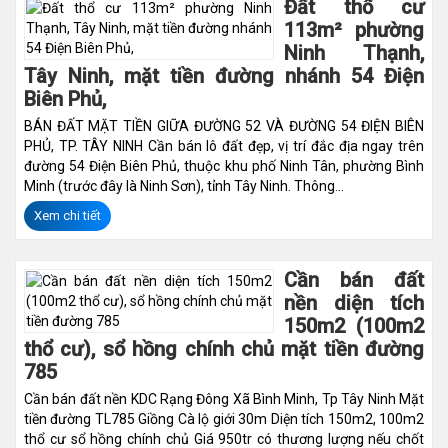
Đất thổ cư
113m² phường
Ninh Thạnh,
Tây Ninh, mặt tiền đường nhánh 54 Điện
Biên Phủ,
BÁN ĐẤT MẶT TIỀN GIỮA ĐƯỜNG 52 VÀ ĐƯỜNG 54 ĐIỆN BIÊN
PHỦ, TP. TÂY NINH Cần bán lô đất đẹp, vị trí đắc địa ngay trên
đường 54 Điện Biên Phủ, thuộc khu phố Ninh Tân, phường Bình
Minh (trước đây là Ninh Sơn), tỉnh Tây Ninh. Thông...
Xem chi tiết
Cần bán đất
nền diện tích
150m2 (100m2
thổ cư), sổ hồng chính chủ mặt tiền đường
785
Cần bán đất nền KDC Rạng Đông Xã Bình Minh, Tp Tây Ninh Mặt
tiền đường TL785 Giồng Cà lộ giới 30m Diện tích 150m2, 100m2
thổ cư sổ hồng chính chủ Giá 950tr có thương lượng nếu chốt