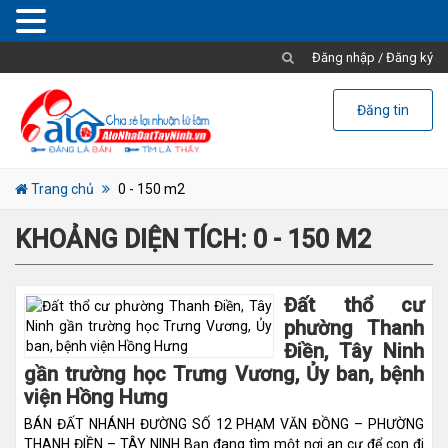
Đăng nhập
/
Đăng ký
Đăng tin
Trang chủ
0 - 150 m2
KHOẢNG DIỆN TÍCH:
0 - 150 M2
Đất thổ cư
phường Thanh
Điền, Tây Ninh
gần trường học Trưng Vương, Ủy ban, bệnh
viện Hồng Hưng
BÁN ĐẤT NHÁNH ĐƯỜNG SỐ 12 PHẠM VĂN ĐỒNG – PHƯỜNG
THANH ĐIỀN – TÂY NINH Bạn đang tìm một nơi an cư để con đi