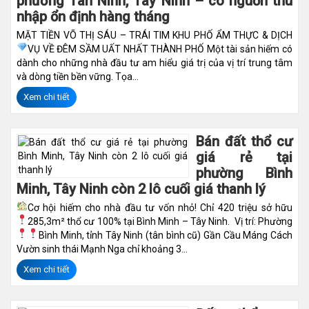
phường Tân Ninh, Tây Ninh – có nguồn thu
nhập ổn định hàng tháng
MẶT TIỀN VÕ THỊ SÁU – TRÁI TIM KHU PHỐ ẨM THỰC & DỊCH
VỤ VỀ ĐÊM SẦM UẤT NHẤT THÀNH PHỐ
Một tài sản hiếm có
dành cho những nhà đầu tư am hiểu giá trị của vị trí trung tâm
và dòng tiền bền vững. Tọa...
Xem chi tiết
Bán đất thổ cư
giá rẻ tại
phường Bình
Minh, Tây Ninh còn 2 lô cuối giá thanh lý
Cơ hội hiếm cho nhà đầu tư vốn nhỏ! Chỉ 420 triệu sở hữu
285,3m² thổ cư 100% tại Bình Minh – Tây Ninh.
Vị trí: Phường
Bình Minh, tỉnh Tây Ninh (tân bình cũ)
Gần Cầu Máng
Cách
Vườn sinh thái Mạnh Nga chỉ khoảng 3...
Xem chi tiết