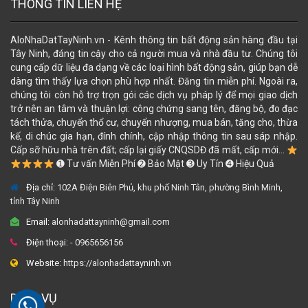
THÔNG TIN LIÊN HỆ
AloNhaDatTayNinh.vn - Kênh thông tin bất động sản hàng đầu tại
Tây Ninh, đáng tin cậy cho cả người mua và nhà đầu tư. Chúng tôi
cung cấp dữ liệu đa dạng về các loại hình bất động sản, giúp bạn dễ
dàng tìm thấy lựa chọn phù hợp nhất. Đăng tin miễn phí. Ngoài ra,
chúng tôi còn hỗ trợ trọn gói các dịch vụ pháp lý để mọi giao dịch
trở nên an tâm và thuận lợi: công chứng sang tên, đăng bộ, đo đạc
tách thửa, chuyển thổ cư, chuyển nhượng, mua bán, tặng cho, thừa
kế, di chúc gia hạn, đính chính, cập nhập thông tin sau sáp nhập.
Cấp sỡ hữu nhà trên đất; cấp lại giấy CNQSDĐ đã mất, cấp mới...
➊ Tư vấn Miễn Phí ➋ Bảo Mật ➌ Uy Tín ➍ Hiệu Quả
Địa chỉ:
102A Điện Biên Phủ, khu phố Ninh Tân, phường Bình Minh,
tỉnh Tây Ninh
Email:
alonhadattayninh@gmail.com
Điện thoại:
- 0965656156
Website:
https://alonhadattayninh.vn
DỊCH VỤ