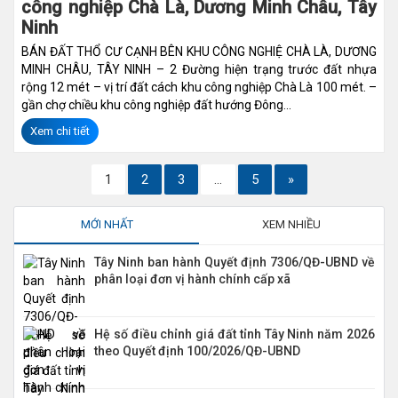
công nghiệp Chà Là, Dương Minh Châu, Tây
Ninh
BÁN ĐẤT THỔ CƯ CẠNH BÊN KHU CÔNG NGHIỆ CHÀ LÀ, DƯƠNG
MINH CHÂU, TÂY NINH – 2 Đường hiện trạng trước đất nhựa
rộng 12 mét – vị trí đất cách khu công nghiệp Chà Là 100 mét. –
gần chợ chiều khu công nghiệp đất hướng Đông...
Xem chi tiết
1
2
3
…
5
»
MỚI NHẤT
XEM NHIỀU
Tây Ninh ban hành Quyết định 7306/QĐ-UBND về
phân loại đơn vị hành chính cấp xã
Hệ số điều chỉnh giá đất tỉnh Tây Ninh năm 2026
theo Quyết định 100/2026/QĐ-UBND