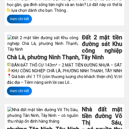
học gần, gia đình sống tiện nghi và an toàn? Lô đất này có thể là
lựa chọn dành cho bạn.
Thông...
Xem chi tiết
Đất 2 mặt tiền
đường sát Khu
công nghiệp
Chà Là, phường Ninh Thạnh, Tây Ninh
BÁN ĐẤT THỔ CƯ 143m² – 2 MẶT TIỀN ĐƯỜNG NHỰA – SÁT
KHU CÔNG NGHIỆP CHÀ LÀ, PHƯỜNG NINH THẠNH, TÂY NINH
Giá bán chỉ: 1 TỶ (còn thương lượng cho khách thiện chí)
Vị trí
đắc địa – Tiềm năng sinh lời cao Lô...
Xem chi tiết
Nhà đất mặt
tiền đường Võ
Thị Sáu,