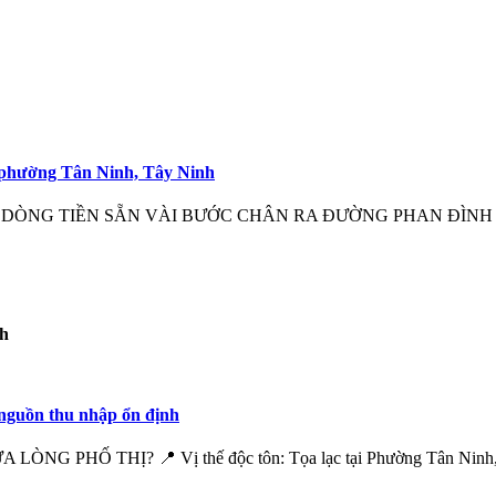
ê phường Tân Ninh, Tây Ninh
DÒNG TIỀN SẴN VÀI BƯỚC CHÂN RA ĐƯỜNG PHAN ĐÌNH GIÓ
nh
nguồn thu nhập ổn định
HỐ THỊ? 📍 Vị thế độc tôn: Tọa lạc tại Phường Tân Ninh, nằ