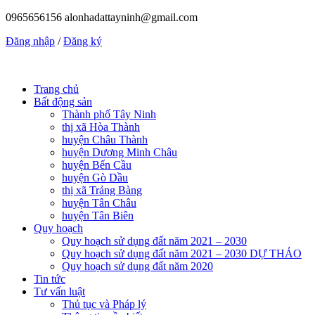
0965656156
alonhadattayninh@gmail.com
Đăng nhập
/
Đăng ký
Trang chủ
Bất động sản
Thành phố Tây Ninh
thị xã Hòa Thành
huyện Châu Thành
huyện Dương Minh Châu
huyện Bến Cầu
huyện Gò Dầu
thị xã Trảng Bàng
huyện Tân Châu
huyện Tân Biên
Quy hoạch
Quy hoạch sử dụng đất năm 2021 – 2030
Quy hoạch sử dụng đất năm 2021 – 2030 DỰ THẢO
Quy hoạch sử dụng đất năm 2020
Tin tức
Tư vấn luật
Thủ tục và Pháp lý