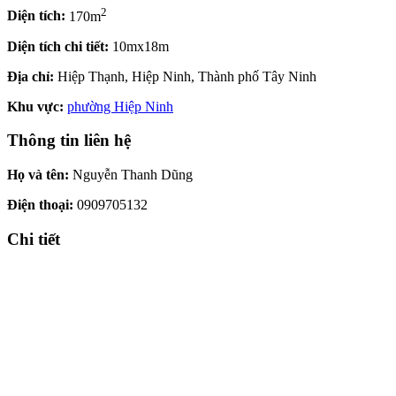
2
Diện tích:
170m
Diện tích chi tiết:
10mx18m
Địa chỉ:
Hiệp Thạnh, Hiệp Ninh, Thành phố Tây Ninh
Khu vực:
phường Hiệp Ninh
Thông tin liên hệ
Họ và tên:
Nguyễn Thanh Dũng
Điện thoại:
0909705132
Chi tiết