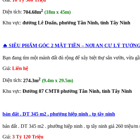
2
Diện tích:
704.68m
(18m x 45m)
Khu vực:
đường Lê Duẩn, phường Tân Ninh, tỉnh Tây Ninh
🔥 SIÊU PHẨM GÓC 2 MẶT TIỀN – NƠI AN CƯ LÝ TƯỞ
Bạn đang tìm một mảnh đất đủ rộng để xây biệt thự sân vườn, vừa 
Giá:
Liên hệ
2
Diện tích:
274.3m
(9.4m x 29.5m)
Khu vực:
Đường 87 CMT8 phường Tân Ninh, tỉnh Tây Ninh
bán đất . DT 345 m2 . phường hiệp ninh . tp tây ninh
bán đất . DT 345 m2 . phường hiệp ninh . tp tây ninh giá 260 triệu/m 
Giá:
3 Tỷ 120 Triệu