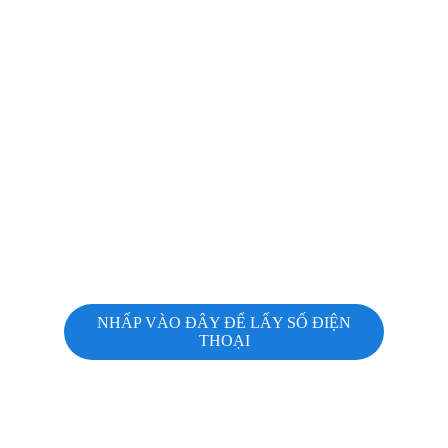
NHẤP VÀO ĐÂY ĐỂ LẤY SỐ ĐIỆN
THOẠI