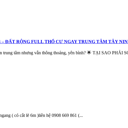
NG – ĐẤT RỘNG FULL THỔ CƯ NGAY TRUNG TÂM TÂY NI
gần trung tâm nhưng vẫn thông thoáng, yên bình? 🌟 TẠI SAO PHẢI SỞ
ngang ( có cắt lẽ 6m )liên hệ 0908 669 861 (...