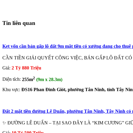
Tin liên quan
Kẹt vốn cần bán gấp lô đất 9m mặt tiền có xưởng đang cho thu
CẦN TIỀN GIẢI QUYẾT CÔNG VIỆC, BÁN GẤP LÔ ĐẤT CÓ 
Giá:
2 Tỷ 880 Triệu
2
Diện tích:
255m
(9m x 28.3m)
Khu vực:
ĐS16 Phan Đình Giót, phường Tân Ninh, tỉnh Tây Ni
Đất 2 mặt tiền đường Lê Duẩn, phường Tân Ninh, Tây Ninh có 
✨ ĐƯỜNG LÊ DUẨN – TẠI SAO ĐÂY LÀ “KIM CƯƠNG” GIỮA LÒNG P
Giá:
10 Tỷ 500 Triệu