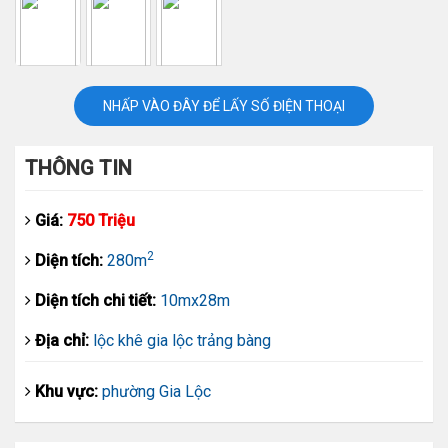
NHẤP VÀO ĐÂY ĐỂ LẤY SỐ ĐIỆN THOẠI
THÔNG TIN
Giá:
750 Triệu
2
Diện tích:
280m
Diện tích chi tiết:
10mx28m
Địa chỉ:
lộc khê gia lộc trảng bàng
Khu vực:
phường Gia Lộc