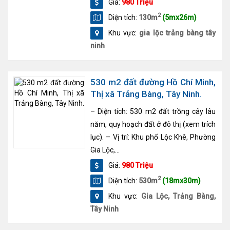
Giá:
980 Triệu
2
Diện tích:
130m
(5mx26m)
Khu vực:
gia lộc trảng bàng tây
ninh
530 m2 đất đường Hồ Chí Minh,
Thị xã Trảng Bàng, Tây Ninh.
– Diện tích: 530 m2 đất trồng cây lâu
năm, quy hoạch đất ở đô thị (xem trích
lục). – Vị trí: Khu phố Lộc Khê, Phường
Gia Lộc,...
Giá:
980 Triệu
2
Diện tích:
530m
(18mx30m)
Khu vực:
Gia Lộc, Trảng Bàng,
Tây Ninh