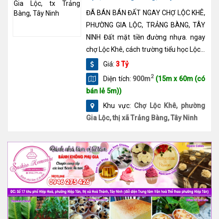
ĐÃ BÁN BÁN ĐẤT NGAY CHỢ LỘC KHÊ,
PHƯỜNG GIA LỘC, TRẢNG BÀNG, TÂY
NINH Đất mặt tiền đường nhựa. ngay
chợ Lộc Khê, cách trường tiểu học Lộc...
Giá:
3 Tỷ
2
Diện tích:
900m
(15m x 60m (có
bán lẻ 5m))
Khu vực:
Chợ Lộc Khê, phường
Gia Lộc, thị xã Trảng Bàng, Tây Ninh