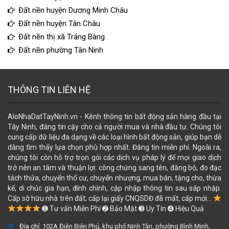
Đất nền huyện Dương Minh Châu
Đất nền huyện Tân Châu
Đất nền thị xã Trảng Bàng
Đất nền phường Tân Ninh
THÔNG TIN LIÊN HỆ
AloNhaDatTayNinh.vn - Kênh thông tin bất động sản hàng đầu tại
Tây Ninh, đáng tin cậy cho cả người mua và nhà đầu tư. Chúng tôi
cung cấp dữ liệu đa dạng về các loại hình bất động sản, giúp bạn dễ
dàng tìm thấy lựa chọn phù hợp nhất. Đăng tin miễn phí. Ngoài ra,
chúng tôi còn hỗ trợ trọn gói các dịch vụ pháp lý để mọi giao dịch
trở nên an tâm và thuận lợi: công chứng sang tên, đăng bộ, đo đạc
tách thửa, chuyển thổ cư, chuyển nhượng, mua bán, tặng cho, thừa
kế, di chúc gia hạn, đính chính, cập nhập thông tin sau sáp nhập.
Cấp sỡ hữu nhà trên đất; cấp lại giấy CNQSDĐ đã mất, cấp mới...
➊ Tư vấn Miễn Phí ➋ Bảo Mật ➌ Uy Tín ➍ Hiệu Quả
Địa chỉ:
102A Điện Biên Phủ, khu phố Ninh Tân, phường Bình Minh,