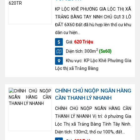
KP LỘC KHÊ PHƯỜNG GIA LỘC THỊ XÃ
TRẢNG BÀNG TAY NINH CHỦ GƯI 3 LÔ
ĐẤT 6X60 Đất đã hù hợp lên thổ cư khu
dân cư hiện...
Giá:
620 Triệu
2
Diện tích:
300m
(5x60)
Khu vực:
KP Lộc Khê Phường Gia
Lộc thị xã Trảng Bàng
CHÍNH CHỦ NGỘP NGÂN HÀNG
CẦN THANH LÝ NHANH
CHÍNH CHỦ NGỘP NGÂN HÀNG CẦN
THANH LÝ NHANH Vị trí: ở phường Gia
Lộc Thị xã Trảng Bàng Tỉnh Tây Ninh.
Diện tích: 130m2, thổ cư 100%, đất...