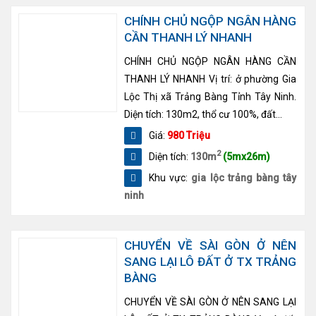
CHÍNH CHỦ NGỘP NGÂN HÀNG
CẦN THANH LÝ NHANH
CHÍNH CHỦ NGỘP NGÂN HÀNG CẦN
THANH LÝ NHANH Vị trí: ở phường Gia
Lộc Thị xã Trảng Bàng Tỉnh Tây Ninh.
Diện tích: 130m2, thổ cư 100%, đất...
Giá:
980 Triệu
2
Diện tích:
130m
(5mx26m)
Khu vực:
gia lộc trảng bàng tây
ninh
CHUYỂN VỀ SÀI GÒN Ở NÊN
SANG LẠI LÔ ĐẤT Ở TX TRẢNG
BÀNG
CHUYỂN VỀ SÀI GÒN Ở NÊN SANG LẠI