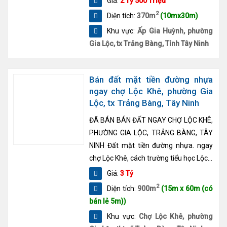
Giá:
2 Tỷ 500 Triệu
2
Diện tích:
370m
(10mx30m)
Khu vực:
Ấp Gia Huỳnh, phường
Gia Lộc, tx Trảng Bàng, Tỉnh Tây Ninh
Bán đất mặt tiền đường nhựa
ngay chợ Lộc Khê, phường Gia
Lộc, tx Trảng Bàng, Tây Ninh
ĐÃ BÁN BÁN ĐẤT NGAY CHỢ LỘC KHÊ,
PHƯỜNG GIA LỘC, TRẢNG BÀNG, TÂY
NINH Đất mặt tiền đường nhựa. ngay
chợ Lộc Khê, cách trường tiểu học Lộc...
Giá:
3 Tỷ
2
Diện tích:
900m
(15m x 60m (có
bán lẻ 5m))
Khu vực:
Chợ Lộc Khê, phường