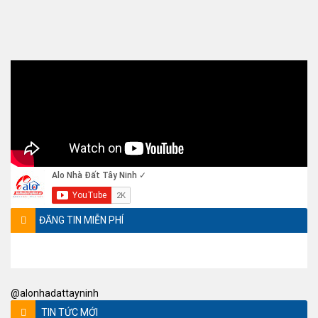
ĐĂNG TIN MIỄN PHÍ
@alonhadattayninh
TIN TỨC MỚI