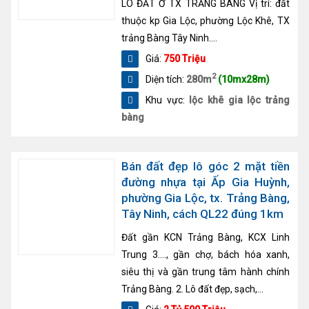
LÔ ĐẤT Ở TX TRẢNG BÀNG Vị trí: đất
thuộc kp Gia Lộc, phường Lộc Khê, TX
trảng Bàng Tây Ninh....
Giá:
750 Triệu
2
Diện tích:
280m
(10mx28m)
Khu vực:
lộc khê gia lộc trảng
bàng
Bán đất đẹp lô góc 2 mặt tiền
đường nhựa tại Ấp Gia Huỳnh,
phường Gia Lộc, tx. Trảng Bàng,
Tây Ninh, cách QL22 đúng 1km
Đất gần KCN Trảng Bàng, KCX Linh
Trung 3…., gần chợ, bách hóa xanh,
siêu thị và gần trung tâm hành chính
Trảng Bàng. 2. Lô đất đẹp, sạch,...