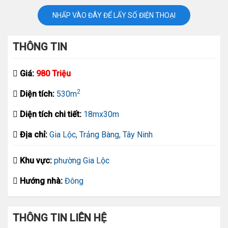
NHẤP VÀO ĐÂY ĐỂ LẤY SỐ ĐIỆN THOẠI
THÔNG TIN
Giá:
980 Triệu
2
Diện tích:
530m
Diện tích chi tiết:
18mx30m
Địa chỉ:
Gia Lộc, Trảng Bàng, Tây Ninh
Khu vực:
phường Gia Lộc
Hướng nhà:
Đông
THÔNG TIN LIÊN HỆ