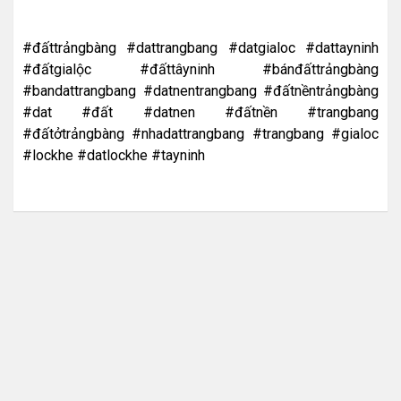
#đấttrảngbàng #dattrangbang #datgialoc #dattayninh
#đấtgialộc #đấttâyninh #bánđấttrảngbàng
#bandattrangbang #datnentrangbang #đấtnềntrảngbàng
#dat #đất #datnen #đấtnền #trangbang
#đấtởtrảngbàng #nhadattrangbang #trangbang #gialoc
#lockhe #datlockhe #tayninh