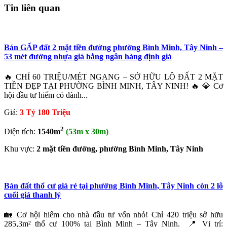
Tin liên quan
Bán GẤP đất 2 mặt tiền đường phường Bình Minh, Tây Ninh –
53 mét đường nhựa giá bằng ngân hàng định giá
🔥 CHỈ 60 TRIỆU/MÉT NGANG – SỞ HỮU LÔ ĐẤT 2 MẶT
TIỀN ĐẸP TẠI PHƯỜNG BÌNH MINH, TÂY NINH! 🔥 💎 Cơ
hội đầu tư hiếm có dành...
Giá:
3 Tỷ 180 Triệu
2
Diện tích:
1540m
(53m x 30m)
Khu vực:
2 mặt tiền đường, phường Bình Minh, Tây Ninh
Bán đất thổ cư giá rẻ tại phường Bình Minh, Tây Ninh còn 2 lô
cuối giá thanh lý
🏡 Cơ hội hiếm cho nhà đầu tư vốn nhỏ! Chỉ 420 triệu sở hữu
285,3m² thổ cư 100% tại Bình Minh – Tây Ninh. 📍 Vị trí: