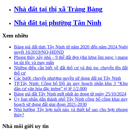
Nhà đất tại thị xã Trảng Bàng
Nhà đất tại phường Tân Ninh
Xem nhiều
Bảng giá đất tỉnh Tây Ninh từ năm 2020 đến năm 2024 Nghị
quyết 16/2019/NQ-HĐND
Phong thủy xây nhà – 9 thế đất đẹp (đai lưng ôm ngọc ) mang
lại tài lộc và may mắn
Những điều cần biết về đất thổ cư và thủ tục chuyển lên đất
thổ cư
Các bước chuyển nhượng quyền sử dụng đất tại Tây Ninh
TP.Tây Ninh: Công bố Đồ án quy hoạch phân khu 3 “Khu
dân cư văn hóa đặc trưng” tỷ lệ 1/2.000
Bảng giá đất Tây Ninh mới nhất áp dụng từ ngày 25/10/2024
Ủy ban nhân dân thành phố Tây Ninh công bố công khai quy
hoạch sử dụng đất giai đoạn 2021-2030
Nhà hướng Tây hợp tuổi nào và thiết kế sao cho hợp phong
thủy?
Nhà môi giới uy tín