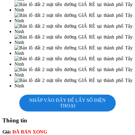
NHẤP VÀO ĐÂY ĐỂ LẤY SỐ ĐIỆN
THOẠI
Thông tin
Giá:
ĐÃ BÁN XONG