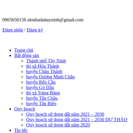
0965656156
alonhadattayninh@gmail.com
Đăng nhập
/
Đăng ký
Trang chủ
Bất động sản
Thành phố Tây Ninh
thị xã Hòa Thành
huyện Châu Thành
huyện Dương Minh Châu
huyện Bến Cầu
huyện Gò Dầu
thị xã Trảng Bàng
huyện Tân Châu
huyện Tân Biên
Quy hoạch
Quy hoạch sử dụng đất năm 2021 – 2030
Quy hoạch sử dụng đất năm 2021 – 2030 DỰ THẢO
Quy hoạch sử dụng đất năm 2020
Tin tức