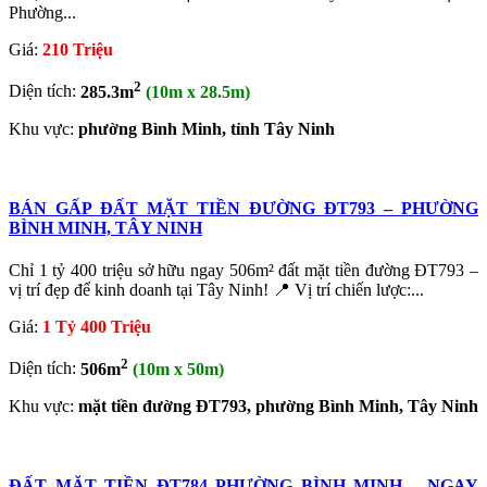
Phường...
Giá:
210 Triệu
2
Diện tích:
285.3m
(10m x 28.5m)
Khu vực:
phường Bình Minh, tỉnh Tây Ninh
BÁN GẤP ĐẤT MẶT TIỀN ĐƯỜNG ĐT793 – PHƯỜNG
BÌNH MINH, TÂY NINH
Chỉ 1 tỷ 400 triệu sở hữu ngay 506m² đất mặt tiền đường ĐT793 –
vị trí đẹp để kinh doanh tại Tây Ninh! 📍 Vị trí chiến lược:...
Giá:
1 Tỷ 400 Triệu
2
Diện tích:
506m
(10m x 50m)
Khu vực:
mặt tiền đường ĐT793, phường Bình Minh, Tây Ninh
ĐẤT MẶT TIỀN ĐT784 PHƯỜNG BÌNH MINH – NGAY