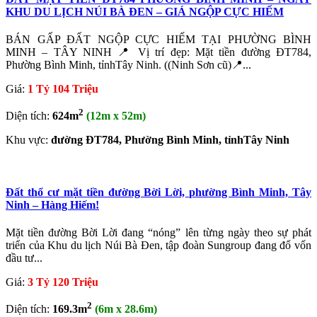
KHU DU LỊCH NÚI BÀ ĐEN – GIÁ NGỘP CỰC HIẾM
BÁN GẤP ĐẤT NGỘP CỰC HIẾM TẠI PHƯỜNG BÌNH
MINH – TÂY NINH 📍 Vị trí đẹp: Mặt tiền đường ĐT784,
Phường Bình Minh, tỉnhTây Ninh. ((Ninh Sơn cũ)📍...
Giá:
1 Tỷ 104 Triệu
2
Diện tích:
624m
(12m x 52m)
Khu vực:
đường ĐT784, Phường Bình Minh, tỉnhTây Ninh
Đất thổ cư mặt tiền đường Bời Lời, phường Bình Minh, Tây
Ninh – Hàng Hiếm!
Mặt tiền đường Bời Lời đang “nóng” lên từng ngày theo sự phát
triển của Khu du lịch Núi Bà Đen, tập đoàn Sungroup đang đổ vốn
đầu tư...
Giá:
3 Tỷ 120 Triệu
2
Diện tích:
169.3m
(6m x 28.6m)