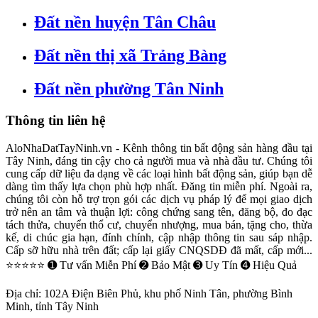
Đất nền huyện Tân Châu
Đất nền thị xã Trảng Bàng
Đất nền phường Tân Ninh
Thông tin liên hệ
AloNhaDatTayNinh.vn - Kênh thông tin bất động sản hàng đầu tại
Tây Ninh, đáng tin cậy cho cả người mua và nhà đầu tư. Chúng tôi
cung cấp dữ liệu đa dạng về các loại hình bất động sản, giúp bạn dễ
dàng tìm thấy lựa chọn phù hợp nhất. Đăng tin miễn phí. Ngoài ra,
chúng tôi còn hỗ trợ trọn gói các dịch vụ pháp lý để mọi giao dịch
trở nên an tâm và thuận lợi: công chứng sang tên, đăng bộ, đo đạc
tách thửa, chuyển thổ cư, chuyển nhượng, mua bán, tặng cho, thừa
kế, di chúc gia hạn, đính chính, cập nhập thông tin sau sáp nhập.
Cấp sỡ hữu nhà trên đất; cấp lại giấy CNQSDĐ đã mất, cấp mới...
⭐⭐⭐⭐⭐ ➊ Tư vấn Miễn Phí ➋ Bảo Mật ➌ Uy Tín ➍ Hiệu Quả
Địa chỉ:
102A Điện Biên Phủ, khu phố Ninh Tân, phường Bình
Minh, tỉnh Tây Ninh