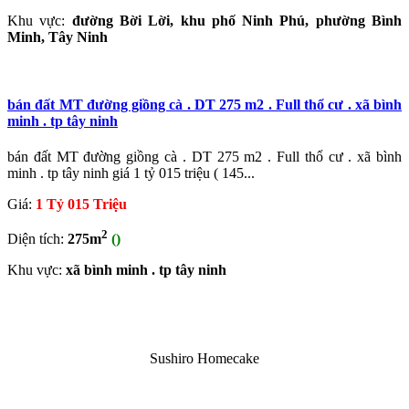
Khu vực:
đường Bời Lời, khu phố Ninh Phú, phường Bình
Minh, Tây Ninh
bán đất MT đường giồng cà . DT 275 m2 . Full thổ cư . xã bình
minh . tp tây ninh
bán đất MT đường giồng cà . DT 275 m2 . Full thổ cư . xã bình
minh . tp tây ninh giá 1 tỷ 015 triệu ( 145...
Giá:
1 Tỷ 015 Triệu
2
Diện tích:
275m
()
Khu vực:
xã bình minh . tp tây ninh
Sushiro Homecake