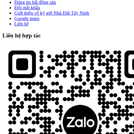
Đăng tin bất động sản
Đổi mật khẩu
Giới thiệu về ký gửi Nhà Đất Tây Ninh
Google maps
Liên hệ
Liên hệ hợp tác