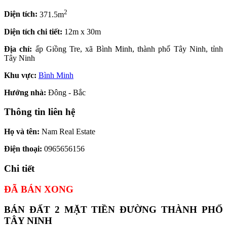
2
Diện tích:
371.5m
Diện tích chi tiết:
12m x 30m
Địa chỉ:
ấp Giồng Tre, xã Bình Minh, thành phố Tây Ninh, tỉnh
Tây Ninh
Khu vực:
Bình Minh
Hướng nhà:
Đông - Bắc
Thông tin liên hệ
Họ và tên:
Nam Real Estate
Điện thoại:
0965656156
Chi tiết
ĐÃ BÁN XONG
BÁN ĐẤT 2 MẶT TIỀN ĐƯỜNG THÀNH PHỐ
TÂY NINH