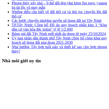
Phong thủy xây nhà – 9 thế đất đẹp (đai lưng ôm ngọc ) mang
lại tài lộc và may mắn
Những điều cần biết về đất thổ cư và thủ tục chuyển lên đất
thổ cư
Các bước chuyển nhượng quyền sử dụng đất tại Tây Ninh
TP.Tây Ninh: Công bố Đồ án quy hoạch phân khu 3 “Khu
dân cư văn hóa đặc trưng” tỷ lệ 1/2.000
Bảng giá đất Tây Ninh mới nhất áp dụng từ ngày 25/10/2024
Ủy ban nhân dân thành phố Tây Ninh công bố công khai quy
hoạch sử dụng đất giai đoạn 2021-2030
Nhà hướng Tây hợp tuổi nào và thiết kế sao cho hợp phong
thủy?
Nhà môi giới uy tín