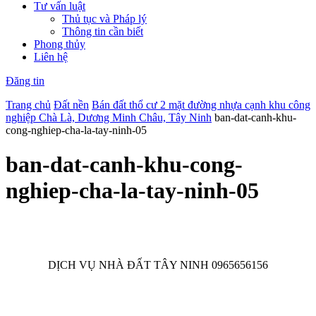
Tư vấn luật
Thủ tục và Pháp lý
Thông tin cần biết
Phong thủy
Liên hệ
Đăng tin
Trang chủ
Đất nền
Bán đất thổ cư 2 mặt đường nhựa cạnh khu công
nghiệp Chà Là, Dương Minh Châu, Tây Ninh
ban-dat-canh-khu-
cong-nghiep-cha-la-tay-ninh-05
ban-dat-canh-khu-cong-
nghiep-cha-la-tay-ninh-05
DỊCH VỤ NHÀ ĐẤT TÂY NINH 0965656156