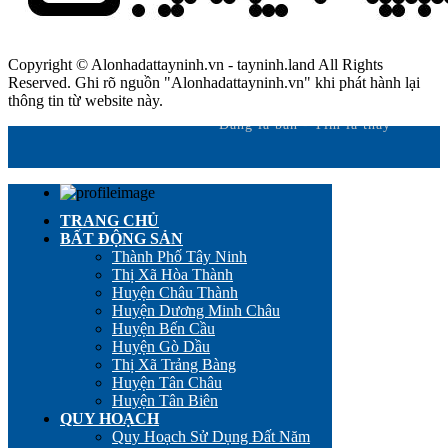
Copyright © Alonhadattayninh.vn - tayninh.land All Rights
Reserved. Ghi rõ nguồn "Alonhadattayninh.vn" khi phát hành lại
thông tin từ website này.
Đăng là bán - Tìm là thấy
TRANG CHỦ
BẤT ĐỘNG SẢN
Thành Phố Tây Ninh
Thị Xã Hòa Thành
Huyện Châu Thành
Huyện Dương Minh Châu
Huyện Bến Cầu
Huyện Gò Dầu
Thị Xã Trảng Bàng
Huyện Tân Châu
Huyện Tân Biên
QUY HOẠCH
Quy Hoạch Sử Dụng Đất Năm