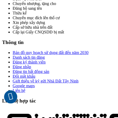
Chuyển nhượng, tặng cho
Đăng bộ sang tên
Thừa kế
Chuyển mục đích lên thổ cư
Xin phép xây dựng
Cấp sở hữu nhà trên đất
Cấp lại Giấy CNQSDĐ bị mất
Thông tin
Bản đồ quy hoạch sử dụng đất đến năm 2030
Danh sách tin đăng
Đăng ký thành viên
Đăng nhập
Đăng tin bất động sản
Đổi mật khẩu
Giới thiệu về ký gửi Nhà Đất Tây Ninh
Google maps
Liên hệ
Liên hệ hợp tác