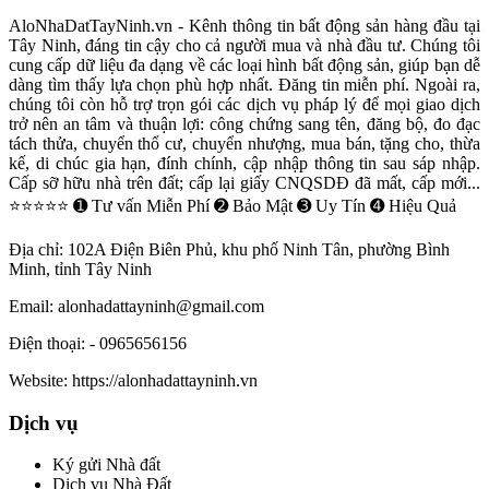
AloNhaDatTayNinh.vn - Kênh thông tin bất động sản hàng đầu tại
Tây Ninh, đáng tin cậy cho cả người mua và nhà đầu tư. Chúng tôi
cung cấp dữ liệu đa dạng về các loại hình bất động sản, giúp bạn dễ
dàng tìm thấy lựa chọn phù hợp nhất. Đăng tin miễn phí. Ngoài ra,
chúng tôi còn hỗ trợ trọn gói các dịch vụ pháp lý để mọi giao dịch
trở nên an tâm và thuận lợi: công chứng sang tên, đăng bộ, đo đạc
tách thửa, chuyển thổ cư, chuyển nhượng, mua bán, tặng cho, thừa
kế, di chúc gia hạn, đính chính, cập nhập thông tin sau sáp nhập.
Cấp sỡ hữu nhà trên đất; cấp lại giấy CNQSDĐ đã mất, cấp mới...
⭐⭐⭐⭐⭐ ➊ Tư vấn Miễn Phí ➋ Bảo Mật ➌ Uy Tín ➍ Hiệu Quả
Địa chỉ:
102A Điện Biên Phủ, khu phố Ninh Tân, phường Bình
Minh, tỉnh Tây Ninh
Email:
alonhadattayninh@gmail.com
Điện thoại:
- 0965656156
Website:
https://alonhadattayninh.vn
Dịch vụ
Ký gửi Nhà đất
Dịch vụ Nhà Đất