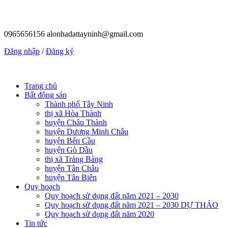
0965656156
alonhadattayninh@gmail.com
Đăng nhập
/
Đăng ký
Trang chủ
Bất động sản
Thành phố Tây Ninh
thị xã Hòa Thành
huyện Châu Thành
huyện Dương Minh Châu
huyện Bến Cầu
huyện Gò Dầu
thị xã Trảng Bàng
huyện Tân Châu
huyện Tân Biên
Quy hoạch
Quy hoạch sử dụng đất năm 2021 – 2030
Quy hoạch sử dụng đất năm 2021 – 2030 DỰ THẢO
Quy hoạch sử dụng đất năm 2020
Tin tức