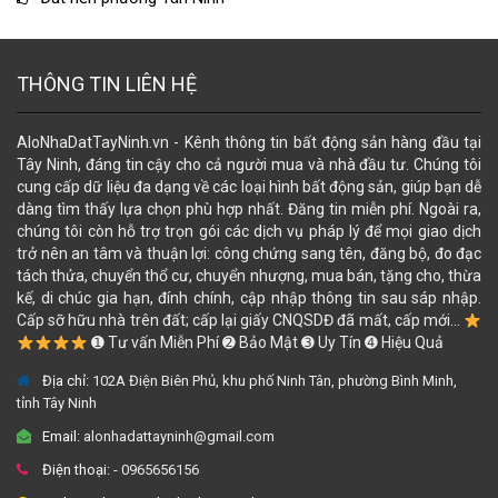
THÔNG TIN LIÊN HỆ
AloNhaDatTayNinh.vn - Kênh thông tin bất động sản hàng đầu tại
Tây Ninh, đáng tin cậy cho cả người mua và nhà đầu tư. Chúng tôi
cung cấp dữ liệu đa dạng về các loại hình bất động sản, giúp bạn dễ
dàng tìm thấy lựa chọn phù hợp nhất. Đăng tin miễn phí. Ngoài ra,
chúng tôi còn hỗ trợ trọn gói các dịch vụ pháp lý để mọi giao dịch
trở nên an tâm và thuận lợi: công chứng sang tên, đăng bộ, đo đạc
tách thửa, chuyển thổ cư, chuyển nhượng, mua bán, tặng cho, thừa
kế, di chúc gia hạn, đính chính, cập nhập thông tin sau sáp nhập.
Cấp sỡ hữu nhà trên đất; cấp lại giấy CNQSDĐ đã mất, cấp mới...
➊ Tư vấn Miễn Phí ➋ Bảo Mật ➌ Uy Tín ➍ Hiệu Quả
Địa chỉ:
102A Điện Biên Phủ, khu phố Ninh Tân, phường Bình Minh,
tỉnh Tây Ninh
Email:
alonhadattayninh@gmail.com
Điện thoại:
- 0965656156