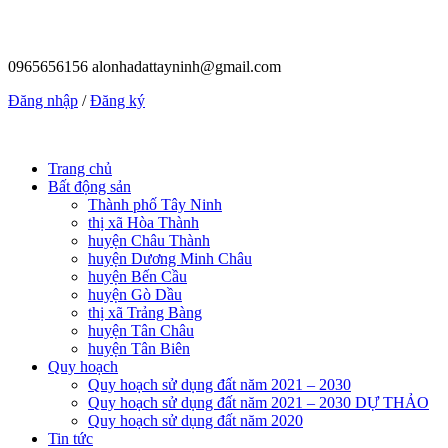
0965656156
alonhadattayninh@gmail.com
Đăng nhập
/
Đăng ký
Trang chủ
Bất động sản
Thành phố Tây Ninh
thị xã Hòa Thành
huyện Châu Thành
huyện Dương Minh Châu
huyện Bến Cầu
huyện Gò Dầu
thị xã Trảng Bàng
huyện Tân Châu
huyện Tân Biên
Quy hoạch
Quy hoạch sử dụng đất năm 2021 – 2030
Quy hoạch sử dụng đất năm 2021 – 2030 DỰ THẢO
Quy hoạch sử dụng đất năm 2020
Tin tức