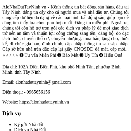
AloNhaDatTayNinh.vn - Kênh thông tin bất động sản hàng đầu tại
Tây Ninh, đáng tin cậy cho cả người mua và nhà đầu tư. Chúng tôi
cung cấp dữ liệu đa dạng về các loại hình bất động sản, giúp bạn dễ
dàng tìm thấy lựa chọn phù hợp nhất. Đăng tin miễn phí. Ngoài ra,
chúng tôi còn hỗ trợ trọn gói các dịch vụ pháp lý để mọi giao dịch
trở nên an tâm và thuận lợi: công chứng sang tên, đăng bộ, đo đạc
tách thửa, chuyển thổ cư, chuyển nhượng, mua bán, tặng cho, thừa
kế, di chúc gia hạn, đính chính, cập nhập thông tin sau sáp nhập.
Cấp sỡ hữu nhà trên đất; cấp lại giấy CNQSDĐ đã mất, cấp mới...
⭐⭐⭐⭐⭐ ➊ Tư vấn Miễn Phí ➋ Bảo Mật ➌ Uy Tín ➍ Hiệu Quả
Địa chỉ:
102A Điện Biên Phủ, khu phố Ninh Tân, phường Bình
Minh, tỉnh Tây Ninh
Email:
alonhadattayninh@gmail.com
Điện thoại:
- 0965656156
Website:
https://alonhadattayninh.vn
Dịch vụ
Ký gửi Nhà đất
Dịch vụ Nhà Đất