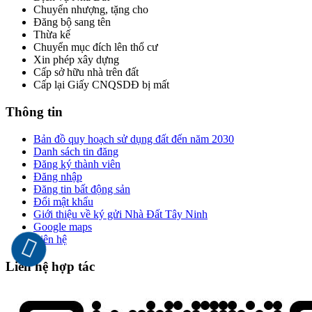
Chuyển nhượng, tặng cho
Đăng bộ sang tên
Thừa kế
Chuyển mục đích lên thổ cư
Xin phép xây dựng
Cấp sở hữu nhà trên đất
Cấp lại Giấy CNQSDĐ bị mất
Thông tin
Bản đồ quy hoạch sử dụng đất đến năm 2030
Danh sách tin đăng
Đăng ký thành viên
Đăng nhập
Đăng tin bất động sản
Đổi mật khẩu
Giới thiệu về ký gửi Nhà Đất Tây Ninh
Google maps
Liên hệ
Liên hệ hợp tác