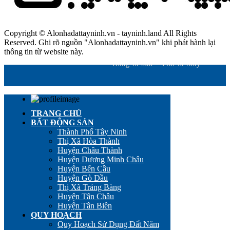
Copyright © Alonhadattayninh.vn - tayninh.land All Rights
Reserved. Ghi rõ nguồn "Alonhadattayninh.vn" khi phát hành lại
thông tin từ website này.
Đăng là bán - Tìm là thấy
TRANG CHỦ
BẤT ĐỘNG SẢN
Thành Phố Tây Ninh
Thị Xã Hòa Thành
Huyện Châu Thành
Huyện Dương Minh Châu
Huyện Bến Cầu
Huyện Gò Dầu
Thị Xã Trảng Bàng
Huyện Tân Châu
Huyện Tân Biên
QUY HOẠCH
Quy Hoạch Sử Dụng Đất Năm