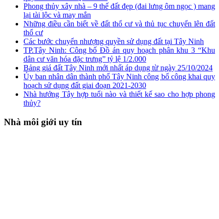
Phong thủy xây nhà – 9 thế đất đẹp (đai lưng ôm ngọc ) mang
lại tài lộc và may mắn
Những điều cần biết về đất thổ cư và thủ tục chuyển lên đất
thổ cư
Các bước chuyển nhượng quyền sử dụng đất tại Tây Ninh
TP.Tây Ninh: Công bố Đồ án quy hoạch phân khu 3 “Khu
dân cư văn hóa đặc trưng” tỷ lệ 1/2.000
Bảng giá đất Tây Ninh mới nhất áp dụng từ ngày 25/10/2024
Ủy ban nhân dân thành phố Tây Ninh công bố công khai quy
hoạch sử dụng đất giai đoạn 2021-2030
Nhà hướng Tây hợp tuổi nào và thiết kế sao cho hợp phong
thủy?
Nhà môi giới uy tín