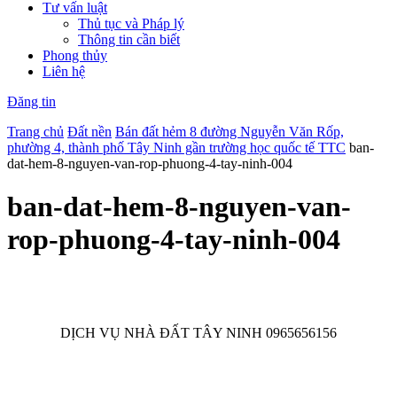
Tư vấn luật
Thủ tục và Pháp lý
Thông tin cần biết
Phong thủy
Liên hệ
Đăng tin
Trang chủ
Đất nền
Bán đất hẻm 8 đường Nguyễn Văn Rốp,
phường 4, thành phố Tây Ninh gần trường học quốc tế TTC
ban-
dat-hem-8-nguyen-van-rop-phuong-4-tay-ninh-004
ban-dat-hem-8-nguyen-van-
rop-phuong-4-tay-ninh-004
DỊCH VỤ NHÀ ĐẤT TÂY NINH 0965656156