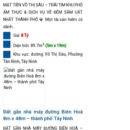
MẶT TIỀN VÕ THỊ SÁU – TRÁI TIM KHU PHỐ
ẨM THỰC & DỊCH VỤ VỀ ĐÊM SẦM UẤT
NHẤT THÀNH PHỐ 💎 Một tài sản hiếm có
dành...
Giá:
8 Tỷ
2
Diện tích:
89.7m
(5m x 19m)
Khu vực:
đường Võ Thị Sáu, Phường
Tân Ninh, Tây Ninh
Đất gần nhà máy đường Biên Hoà
8m x 48m – thành phố Tây Ninh
ĐẤT GẦN NHÀ MÁY ĐƯỜNG BIÊN HOÀ –