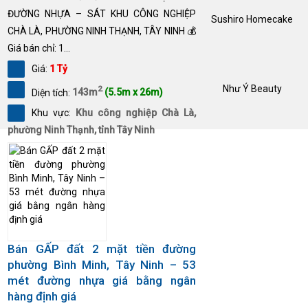
ĐƯỜNG NHỰA – SÁT KHU CÔNG NGHIỆP
Sushiro Homecake
CHÀ LÀ, PHƯỜNG NINH THẠNH, TÂY NINH 💰
Giá bán chỉ: 1...
Giá:
1 Tỷ
Như Ý Beauty
2
Diện tích:
143m
(5.5m x 26m)
Khu vực:
Khu công nghiệp Chà Là,
phường Ninh Thạnh, tỉnh Tây Ninh
Bán GẤP đất 2 mặt tiền đường
phường Bình Minh, Tây Ninh – 53
mét đường nhựa giá bằng ngân
hàng định giá