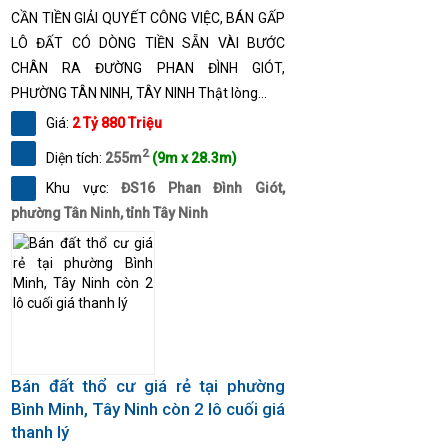
CẦN TIỀN GIẢI QUYẾT CÔNG VIỆC, BÁN GẤP
LÔ ĐẤT CÓ DÒNG TIỀN SẴN VÀI BƯỚC
CHÂN RA ĐƯỜNG PHAN ĐÌNH GIÓT,
PHƯỜNG TÂN NINH, TÂY NINH Thật lòng...
Giá:
2 Tỷ 880 Triệu
2
Diện tích:
255m
(9m x 28.3m)
Khu vực:
ĐS16 Phan Đình Giót,
phường Tân Ninh, tỉnh Tây Ninh
Bán đất thổ cư giá rẻ tại phường
Bình Minh, Tây Ninh còn 2 lô cuối giá
thanh lý