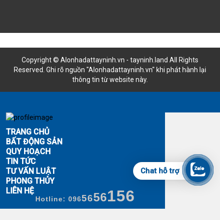
Copyright © Alonhadattayninh.vn - tayninh.land All Rights
Reserved. Ghi rõ nguồn "Alonhadattayninh.vn" khi phát hành lại
thông tin từ website này.
Đăng là bán - Tìm là thấy
TRANG CHỦ
BẤT ĐỘNG SẢN
QUY HOẠCH
TIN TỨC
TƯ VẤN LUẬT
Chat hỗ trợ
PHONG THỦY
LIÊN HỆ
156
56
56
Hotline: 096