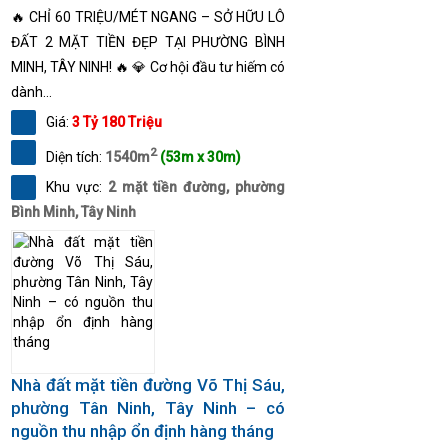
🔥 CHỈ 60 TRIỆU/MÉT NGANG – SỞ HỮU LÔ
ĐẤT 2 MẶT TIỀN ĐẸP TẠI PHƯỜNG BÌNH
MINH, TÂY NINH! 🔥 💎 Cơ hội đầu tư hiếm có
dành...
Giá:
3 Tỷ 180 Triệu
2
Diện tích:
1540m
(53m x 30m)
Khu vực:
2 mặt tiền đường, phường
Bình Minh, Tây Ninh
Nhà đất mặt tiền đường Võ Thị Sáu,
phường Tân Ninh, Tây Ninh – có
nguồn thu nhập ổn định hàng tháng