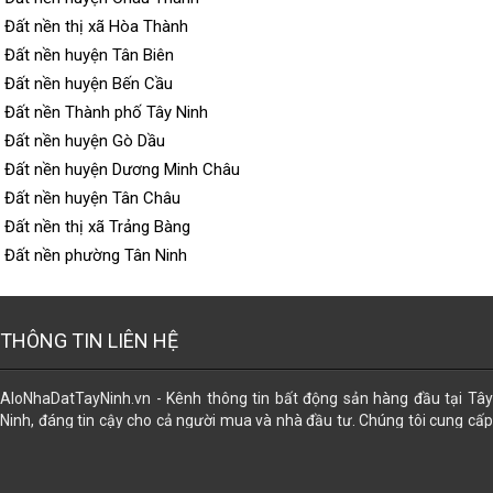
Đất nền thị xã Hòa Thành
Đất nền huyện Tân Biên
Đất nền huyện Bến Cầu
Đất nền Thành phố Tây Ninh
Đất nền huyện Gò Dầu
Đất nền huyện Dương Minh Châu
Đất nền huyện Tân Châu
Đất nền thị xã Trảng Bàng
Đất nền phường Tân Ninh
THÔNG TIN LIÊN HỆ
AloNhaDatTayNinh.vn - Kênh thông tin bất động sản hàng đầu tại Tây
Ninh, đáng tin cậy cho cả người mua và nhà đầu tư. Chúng tôi cung cấp
dữ liệu đa dạng về các loại hình bất động sản, giúp bạn dễ dàng tìm thấy
lựa chọn phù hợp nhất. Đăng tin miễn phí. Ngoài ra, chúng tôi còn hỗ trợ
trọn gói các dịch vụ pháp lý để mọi giao dịch trở nên an tâm và thuận lợi: