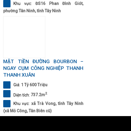
Khu vực:
ĐS16 Phan Đình Giót,
phường Tân Ninh, tỉnh Tây Ninh
MẶT TIỀN ĐƯỜNG BOURBON –
NGAY CỤM CÔNG NGHIỆP THANH
THANH XUÂN
Giá:
1 Tỷ 600 Triệu
2
Diện tích:
737.2m
Khu vực:
xã Trà Vong, tỉnh Tây Ninh
(xã Mỏ Công, Tân Biên cũ)