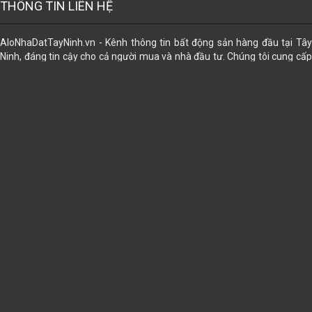
THÔNG TIN LIÊN HỆ
AloNhaDatTayNinh.vn - Kênh thông tin bất động sản hàng đầu tại Tây
Ninh, đáng tin cậy cho cả người mua và nhà đầu tư. Chúng tôi cung cấp
dữ liệu đa dạng về các loại hình bất động sản, giúp bạn dễ dàng tìm thấy
lựa chọn phù hợp nhất. Đăng tin miễn phí. Ngoài ra, chúng tôi còn hỗ trợ
trọn gói các dịch vụ pháp lý để mọi giao dịch trở nên an tâm và thuận lợi:
công chứng sang tên, đăng bộ, đo đạc tách thửa, chuyển thổ cư, chuyển
nhượng, mua bán, tặng cho, thừa kế, di chúc gia hạn, đính chính, cập
nhập thông tin sau sáp nhập. Cấp sỡ hữu nhà trên đất; cấp lại giấy
CNQSDĐ đã mất, cấp mới... ⭐⭐⭐⭐⭐ ➊ Tư vấn Miễn Phí ➋ Bảo Mật ➌ Uy
Tín ➍ Hiệu Quả
Địa chỉ:
102A Điện Biên Phủ, khu phố Ninh Tân, phường Bình Minh, tỉnh Tây Ninh
Email:
alonhadattayninh@gmail.com
Điện thoại:
- 0965656156
Website:
https://alonhadattayninh.vn
DỊCH VỤ