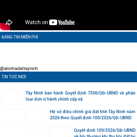
ĐĂNG TIN MIỄN PHÍ
@alonhadattayninh
TIN TỨC MỚI
Tây Ninh ban hành Quyết định 7306/QĐ-UBND về phân
loại đơn vị hành chính cấp xã
Hệ số điều chỉnh giá đất tỉnh Tây Ninh năm
2026 theo Quyết định 100/2026/QĐ-UBND
Quyết định 109/2026/QĐ-UBND
về bồi thường khi thu hồi đất tại