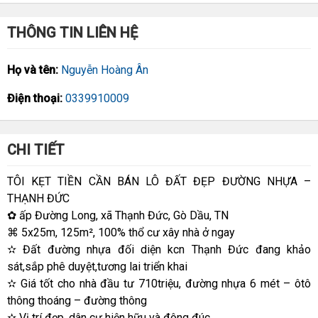
THÔNG TIN LIÊN HỆ
Họ và tên:
Nguyễn Hoàng Ân
Điện thoại:
0339910009
CHI TIẾT
TÔI KẸT TIỀN CẦN BÁN LÔ ĐẤT ĐẸP ĐƯỜNG NHỰA –
THẠNH ĐỨC
✿ ấp Đường Long, xã Thạnh Đức, Gò Dầu, TN
⌘ 5x25m, 125m², 100% thổ cư xây nhà ở ngay
✫ Đất đường nhựa đối diện kcn Thạnh Đức đang khảo
sát,sắp phê duyệt,tương lai triển khai
✫ Giá tốt cho nhà đầu tư 710triệu, đường nhựa 6 mét – ôtô
thông thoáng – đường thông
✫ Vị trí đẹp ,dân cư hiện hữu và đông đúc