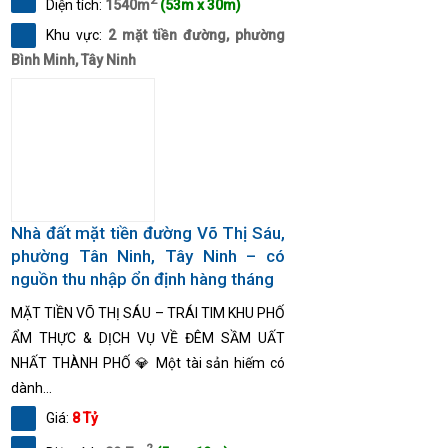
2
Diện tích:
1540m
(53m x 30m)
Khu vực:
2 mặt tiền đường, phường
Bình Minh, Tây Ninh
Nhà đất mặt tiền đường Võ Thị Sáu,
phường Tân Ninh, Tây Ninh – có
nguồn thu nhập ổn định hàng tháng
MẶT TIỀN VÕ THỊ SÁU – TRÁI TIM KHU PHỐ
ẨM THỰC & DỊCH VỤ VỀ ĐÊM SẦM UẤT
NHẤT THÀNH PHỐ 💎 Một tài sản hiếm có
dành...
Giá:
8 Tỷ
2