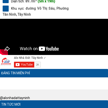
Diện tích:
89.7m
(5m x 19m)
Khu vực:
đường Võ Thị Sáu, Phường
Tân Ninh, Tây Ninh
ĐĂNG TIN MIỄN PHÍ
@alonhadattayninh
TIN TỨC MỚI