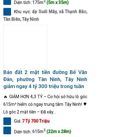
2
Diện tích:
175m
(5m x 35m)
Khu vực:
ấp Suối Mây, xã Thạnh Bắc,
Tân Biên, Tây Ninh
Bán đất 2 mặt tiền đường Bế Văn
Đàn, phường Tân Ninh, Tây Ninh
giảm ngay 4 tỷ 300 triệu trong tuần
🔥 GIẢM HƠN 4,3 TỶ – Cơ hội sở hữu lô góc
615m² hiếm có ngay trung tâm Tây Ninh! 🌳
Lô góc 2 mặt tiền – Đã xây...
Giá:
7 Tỷ 700 Triệu
2
Diện tích:
615m
(22m x 28m)