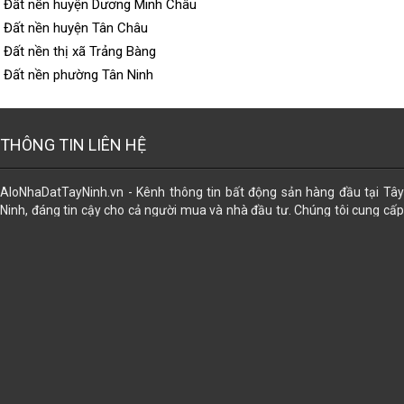
Đất nền huyện Dương Minh Châu
Đất nền huyện Tân Châu
Đất nền thị xã Trảng Bàng
Đất nền phường Tân Ninh
THÔNG TIN LIÊN HỆ
AloNhaDatTayNinh.vn - Kênh thông tin bất động sản hàng đầu tại Tây
Ninh, đáng tin cậy cho cả người mua và nhà đầu tư. Chúng tôi cung cấp
dữ liệu đa dạng về các loại hình bất động sản, giúp bạn dễ dàng tìm thấy
lựa chọn phù hợp nhất. Đăng tin miễn phí. Ngoài ra, chúng tôi còn hỗ trợ
trọn gói các dịch vụ pháp lý để mọi giao dịch trở nên an tâm và thuận lợi:
công chứng sang tên, đăng bộ, đo đạc tách thửa, chuyển thổ cư, chuyển
nhượng, mua bán, tặng cho, thừa kế, di chúc gia hạn, đính chính, cập
nhập thông tin sau sáp nhập. Cấp sỡ hữu nhà trên đất; cấp lại giấy
CNQSDĐ đã mất, cấp mới... ⭐⭐⭐⭐⭐ ➊ Tư vấn Miễn Phí ➋ Bảo Mật ➌ Uy
Tín ➍ Hiệu Quả
Địa chỉ:
102A Điện Biên Phủ, khu phố Ninh Tân, phường Bình Minh, tỉnh Tây Ninh