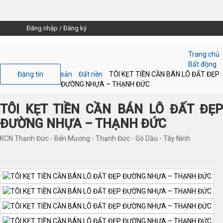
Đăng nhập
/
Đăng ký
Trang chủ
Bất động
Đăng tin
sản
Đất nền
TÔI KẸT TIỀN CẦN BÁN LÔ ĐẤT ĐẸP
ĐƯỜNG NHỰA – THẠNH ĐỨC
TÔI KẸT TIỀN CẦN BÁN LÔ ĐẤT ĐẸP
ĐƯỜNG NHỰA – THẠNH ĐỨC
KCN Thạnh Đức - Bến Mương - Thạnh Đức - Gò Dầu - Tây Ninh