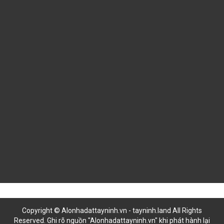
Google maps
Liên hệ
LIÊN HỆ HỢP TÁC
Copyright © Alonhadattayninh.vn - tayninh.land All Rights
Reserved. Ghi rõ nguồn "Alonhadattayninh.vn" khi phát hành lại