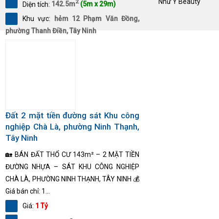
Như Ý Beauty
2
Diện tích:
142.5m
(5m x 29m)
Khu vực:
hẻm 12 Phạm Văn Đồng,
phường Thanh Điền, Tây Ninh
Đất 2 mặt tiền đường sát Khu công
nghiệp Chà Là, phường Ninh Thạnh,
Tây Ninh
🏡 BÁN ĐẤT THỔ CƯ 143m² – 2 MẶT TIỀN
ĐƯỜNG NHỰA – SÁT KHU CÔNG NGHIỆP
CHÀ LÀ, PHƯỜNG NINH THẠNH, TÂY NINH 💰
Giá bán chỉ: 1...
Giá:
1 Tỷ