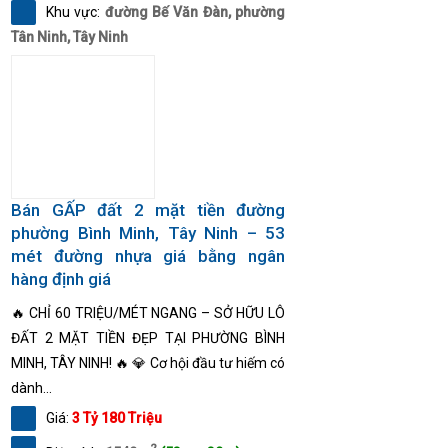
Khu vực:
đường Bế Văn Đàn, phường
Tân Ninh, Tây Ninh
Bán GẤP đất 2 mặt tiền đường
phường Bình Minh, Tây Ninh – 53
mét đường nhựa giá bằng ngân
hàng định giá
🔥 CHỈ 60 TRIỆU/MÉT NGANG – SỞ HỮU LÔ
ĐẤT 2 MẶT TIỀN ĐẸP TẠI PHƯỜNG BÌNH
MINH, TÂY NINH! 🔥 💎 Cơ hội đầu tư hiếm có
dành...
Giá:
3 Tỷ 180 Triệu