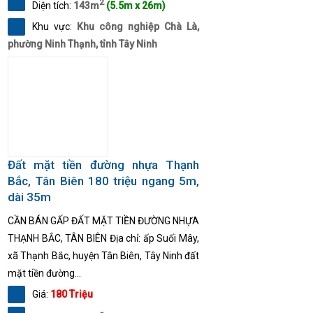
2
Diện tích:
143m
(5.5m x 26m)
Khu vực:
Khu công nghiệp Chà Là,
phường Ninh Thạnh, tỉnh Tây Ninh
Đất mặt tiền đường nhựa Thạnh
Bắc, Tân Biên 180 triệu ngang 5m,
dài 35m
CẦN BÁN GẤP ĐẤT MẶT TIỀN ĐƯỜNG NHỰA
THẠNH BẮC, TÂN BIÊN Địa chỉ: ấp Suối Mây,
xã Thạnh Bắc, huyện Tân Biên, Tây Ninh đất
mặt tiền đường...
Giá:
180 Triệu