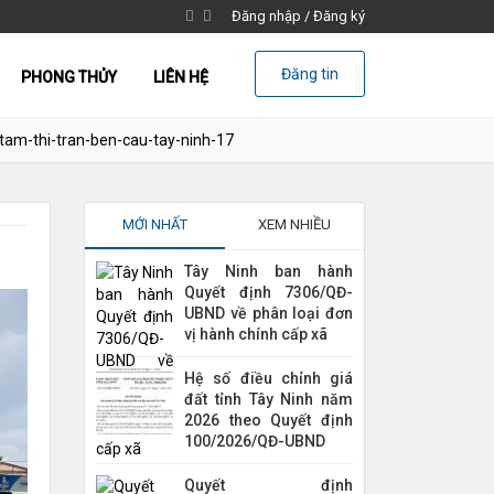
Đăng nhập
/
Đăng ký
Đăng tin
PHONG THỦY
LIÊN HỆ
tam-thi-tran-ben-cau-tay-ninh-17
MỚI NHẤT
XEM NHIỀU
Tây Ninh ban hành
Quyết định 7306/QĐ-
UBND về phân loại đơn
vị hành chính cấp xã
Hệ số điều chỉnh giá
đất tỉnh Tây Ninh năm
2026 theo Quyết định
100/2026/QĐ-UBND
Quyết định