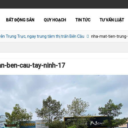
BẤT ĐỘNG SẢN
QUY HOẠCH
TIN TỨC
TƯ VẤN LUẬT
ễn Trung Trực, ngay trung tâm thị trấn Bến Cầu
nha-mat-tien-trung-
an-ben-cau-tay-ninh-17