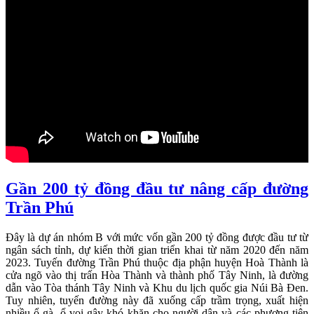
Gần 200 tỷ đồng đầu tư nâng cấp đường
Trần Phú
Đây là dự án nhóm B với mức vốn gần 200 tỷ đồng được đầu tư từ
ngân sách tỉnh, dự kiến thời gian triển khai từ năm 2020 đến năm
2023. Tuyến đường Trần Phú thuộc địa phận huyện Hoà Thành là
cửa ngõ vào thị trấn Hòa Thành và thành phố Tây Ninh, là đường
dẫn vào Tòa thánh Tây Ninh và Khu du lịch quốc gia Núi Bà Đen.
Tuy nhiên, tuyến đường này đã xuống cấp trầm trọng, xuất hiện
nhiều ổ gà, ổ voi gây khó khăn cho người dân và các phương tiện