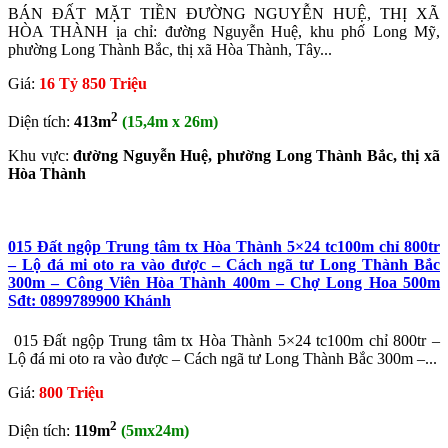
BÁN ĐẤT MẶT TIỀN ĐƯỜNG NGUYỄN HUỆ, THỊ XÃ
HÒA THÀNH ịa chỉ: đường Nguyễn Huệ, khu phố Long Mỹ,
phường Long Thành Bắc, thị xã Hòa Thành, Tây...
Giá:
16 Tỷ 850 Triệu
2
Diện tích:
413m
(15,4m x 26m)
Khu vực:
đường Nguyễn Huệ, phường Long Thành Bắc, thị xã
Hòa Thành
015 Đất ngộp Trung tâm tx Hòa Thành 5×24 tc100m chỉ 800tr
– Lộ đá mi oto ra vào được – Cách ngã tư Long Thành Bắc
300m – Công Viên Hòa Thành 400m – Chợ Long Hoa 500m
Sđt: 0899789900 Khánh
015 Đất ngộp Trung tâm tx Hòa Thành 5×24 tc100m chỉ 800tr –
Lộ đá mi oto ra vào được – Cách ngã tư Long Thành Bắc 300m –...
Giá:
800 Triệu
2
Diện tích:
119m
(5mx24m)