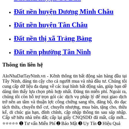
Đất nền huyện Dương Minh Châu
Đất nền huyện Tân Châu
Đất nền thị xã Trảng Bàng
Đất nền phường Tân Ninh
Thông tin liên hệ
AloNhaDatTayNinh.vn - Kênh thông tin bất động sản hàng đầu tại
Tây Ninh, đáng tin cậy cho cả người mua và nhà đầu tư. Chúng tôi
cung cấp dữ liệu đa dạng về các loại hình bất động sản, giúp bạn dễ
dàng tìm thấy lựa chọn phù hợp nhất. Đăng tin miễn phí. Ngoài ra,
chúng tôi còn hỗ trợ trọn gói các dịch vụ pháp lý để mọi giao dịch
trở nên an tâm và thuận lợi: công chứng sang tên, đăng bộ, đo đạc
tách thửa, chuyển thổ cư, chuyển nhượng, mua bán, tặng cho, thừa
kế, di chúc gia hạn, đính chính, cập nhập thông tin sau sáp nhập.
Cấp sỡ hữu nhà trên đất; cấp lại giấy CNQSDĐ đã mất, cấp mới...
⭐⭐⭐⭐⭐ ➊ Tư vấn Miễn Phí ➋ Bảo Mật ➌ Uy Tín ➍ Hiệu Quả