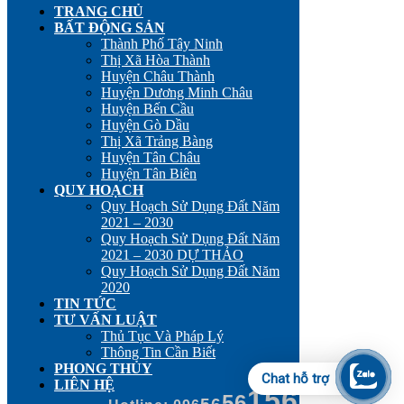
TRANG CHỦ
BẤT ĐỘNG SẢN
Thành Phố Tây Ninh
Thị Xã Hòa Thành
Huyện Châu Thành
Huyện Dương Minh Châu
Huyện Bến Cầu
Huyện Gò Dầu
Thị Xã Trảng Bàng
Huyện Tân Châu
Huyện Tân Biên
QUY HOẠCH
Quy Hoạch Sử Dụng Đất Năm
2021 – 2030
Quy Hoạch Sử Dụng Đất Năm
2021 – 2030 DỰ THẢO
Quy Hoạch Sử Dụng Đất Năm
2020
TIN TỨC
TƯ VẤN LUẬT
Thủ Tục Và Pháp Lý
Thông Tin Cần Biết
PHONG THỦY
Chat hỗ trợ
LIÊN HỆ
156
56