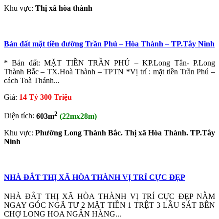
Khu vực:
Thị xã hòa thành
Bán đất mặt tiền đường Trần Phú – Hòa Thành – TP.Tây Ninh
* Bán đất: MẶT TIỀN TRẦN PHÚ – KP.Long Tân- P.Long
Thành Bắc – TX.Hoà Thành – TPTN *Vị trí : mặt tiền Trần Phú –
cách Toà Thánh...
Giá:
14 Tỷ 300 Triệu
2
Diện tích:
603m
(22mx28m)
Khu vực:
Phường Long Thành Bắc. Thị xã Hòa Thành. TP.Tây
Ninh
NHÀ ĐÂT THỊ XÃ HÒA THÀNH VỊ TRÍ CỰC ĐẸP
NHÀ ĐÂT THỊ XÃ HÒA THÀNH VỊ TRÍ CỰC ĐẸP NẰM
NGAY GÓC NGÃ TƯ 2 MẶT TIỀN 1 TRỆT 3 LẦU SÁT BÊN
CHỢ LONG HOA NGÂN HÀNG...