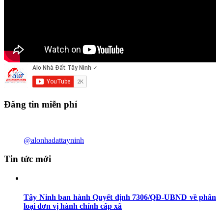
Đăng tin miễn phí
@alonhadattayninh
Tin tức mới
Tây Ninh ban hành Quyết định 7306/QĐ-UBND về phân
loại đơn vị hành chính cấp xã