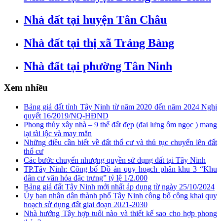
Nhà đất tại huyện Tân Châu
Nhà đất tại thị xã Trảng Bàng
Nhà đất tại phường Tân Ninh
Xem nhiều
Bảng giá đất tỉnh Tây Ninh từ năm 2020 đến năm 2024 Nghị
quyết 16/2019/NQ-HĐND
Phong thủy xây nhà – 9 thế đất đẹp (đai lưng ôm ngọc ) mang
lại tài lộc và may mắn
Những điều cần biết về đất thổ cư và thủ tục chuyển lên đất
thổ cư
Các bước chuyển nhượng quyền sử dụng đất tại Tây Ninh
TP.Tây Ninh: Công bố Đồ án quy hoạch phân khu 3 “Khu
dân cư văn hóa đặc trưng” tỷ lệ 1/2.000
Bảng giá đất Tây Ninh mới nhất áp dụng từ ngày 25/10/2024
Ủy ban nhân dân thành phố Tây Ninh công bố công khai quy
hoạch sử dụng đất giai đoạn 2021-2030
Nhà hướng Tây hợp tuổi nào và thiết kế sao cho hợp phong