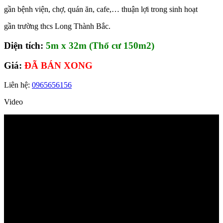
gần bệnh viện, chợ, quán ăn, cafe,… thuận lợi trong sinh hoạt
gần trường thcs Long Thành Bắc.
Diện tích:
5m x 32m (Thổ cư 150m2)
Giá:
ĐÃ BÁN XONG
Liên hệ:
0965656156
Video