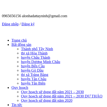
0965656156
alonhadattayninh@gmail.com
Đăng nhập
/
Đăng ký
Trang chủ
Bất động sản
Thành phố Tây Ninh
thị xã Hòa Thành
huyện Châu Thành
huyện Dương Minh Châu
huyện Bến Cầu
huyện Gò Dầu
thị xã Trảng Bàng
huyện Tân Châu
huyện Tân Biên
Quy hoạch
Quy hoạch sử dụng đất năm 2021 – 2030
Quy hoạch sử dụng đất năm 2021 – 2030 DỰ THẢO
Quy hoạch sử dụng đất năm 2020
Tin tức