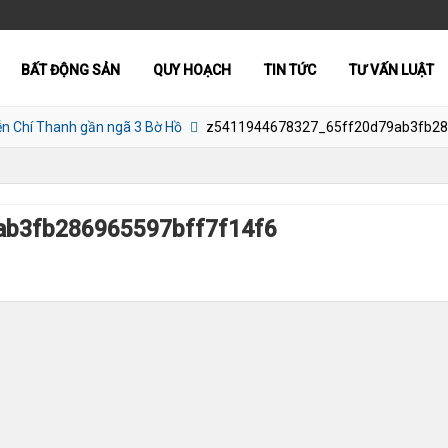
BẤT ĐỘNG SẢN
QUY HOẠCH
TIN TỨC
TƯ VẤN LUẬT
ễn Chí Thanh gần ngã 3 Bờ Hồ
z5411944678327_65ff20d79ab3fb28
ab3fb286965597bff7f14f6