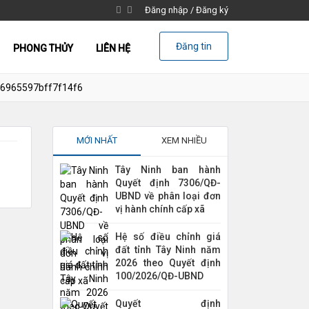
Đăng nhập
/
Đăng ký
Đăng tin
PHONG THỦY
LIÊN HỆ
6965597bff7f14f6
MỚI NHẤT
XEM NHIỀU
Tây Ninh ban hành
Quyết định 7306/QĐ-
UBND về phân loại đơn
vị hành chính cấp xã
Hệ số điều chỉnh giá
đất tỉnh Tây Ninh năm
2026 theo Quyết định
100/2026/QĐ-UBND
Quyết định