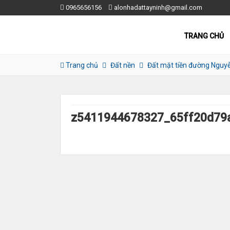
0965656156
alonhadattayninh@gmail.com
TRANG CHỦ
Trang chủ
Đất nền
Đất mặt tiền đường Nguy
z5411944678327_65ff20d79