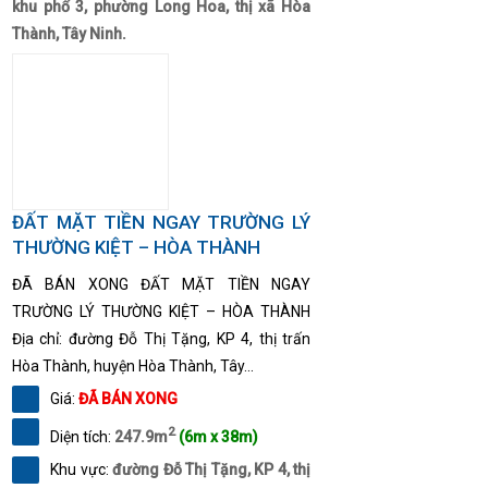
khu phố 3, phường Long Hoa, thị xã Hòa
Thành, Tây Ninh.
ĐẤT MẶT TIỀN NGAY TRƯỜNG LÝ
THƯỜNG KIỆT – HÒA THÀNH
ĐÃ BÁN XONG ĐẤT MẶT TIỀN NGAY
TRƯỜNG LÝ THƯỜNG KIỆT – HÒA THÀNH
Địa chỉ: đường Đỗ Thị Tặng, KP 4, thị trấn
Hòa Thành, huyện Hòa Thành, Tây...
Giá:
ĐÃ BÁN XONG
2
Diện tích:
247.9m
(6m x 38m)
Khu vực:
đường Đỗ Thị Tặng, KP 4, thị