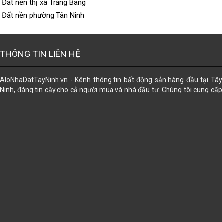
Đất nền thị xã Trảng Bàng
Đất nền phường Tân Ninh
THÔNG TIN LIÊN HỆ
AloNhaDatTayNinh.vn - Kênh thông tin bất động sản hàng đầu tại Tây
Ninh, đáng tin cậy cho cả người mua và nhà đầu tư. Chúng tôi cung cấp
dữ liệu đa dạng về các loại hình bất động sản, giúp bạn dễ dàng tìm thấy
lựa chọn phù hợp nhất. Đăng tin miễn phí. Ngoài ra, chúng tôi còn hỗ trợ
trọn gói các dịch vụ pháp lý để mọi giao dịch trở nên an tâm và thuận lợi:
công chứng sang tên, đăng bộ, đo đạc tách thửa, chuyển thổ cư, chuyển
nhượng, mua bán, tặng cho, thừa kế, di chúc gia hạn, đính chính, cập
nhập thông tin sau sáp nhập. Cấp sỡ hữu nhà trên đất; cấp lại giấy
CNQSDĐ đã mất, cấp mới... ⭐⭐⭐⭐⭐ ➊ Tư vấn Miễn Phí ➋ Bảo Mật ➌ Uy
Tín ➍ Hiệu Quả
Địa chỉ:
102A Điện Biên Phủ, khu phố Ninh Tân, phường Bình Minh, tỉnh Tây Ninh
Email:
alonhadattayninh@gmail.com
Điện thoại:
- 0965656156