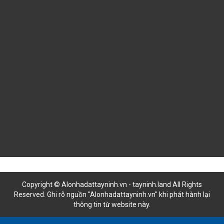
LIÊN HỆ HỢP TÁC
Copyright © Alonhadattayninh.vn - tayninh.land All Rights
Reserved. Ghi rõ nguồn "Alonhadattayninh.vn" khi phát hành lại
thông tin từ website này.
Đăng là bán - Tìm là thấy