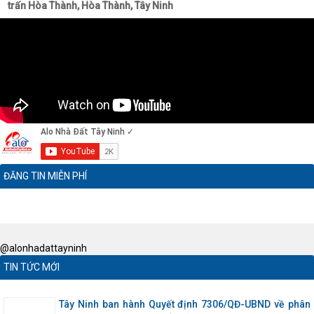
trấn Hòa Thành, Hòa Thành, Tây Ninh
ĐĂNG TIN MIỄN PHÍ
@alonhadattayninh
TIN TỨC MỚI
Tây Ninh ban hành Quyết định 7306/QĐ-UBND về phân