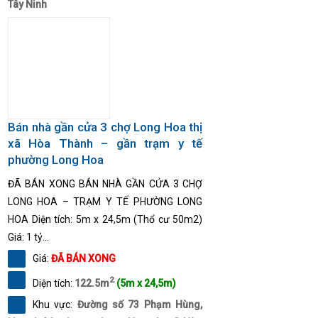
Tây Ninh
Bán nhà gần cửa 3 chợ Long Hoa thị
xã Hòa Thành – gần trạm y tế
phường Long Hoa
ĐÃ BÁN XONG BÁN NHÀ GẦN CỬA 3 CHỢ
LONG HOA – TRẠM Y TẾ PHƯỜNG LONG
HOA Diện tích: 5m x 24,5m (Thổ cư 50m2)
Giá: 1 tỷ...
Giá:
ĐÃ BÁN XONG
2
Diện tích:
122.5m
(5m x 24,5m)
Khu vực:
Đường số 73 Phạm Hùng,