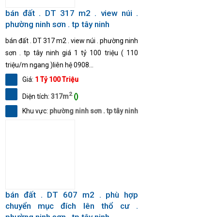
bán đất . DT 317 m2 . view núi .
phường ninh sơn . tp tây ninh
bán đất . DT 317 m2 . view núi . phường ninh
sơn . tp tây ninh giá 1 tỷ 100 triệu ( 110
triệu/m ngang )liên hệ 0908...
Giá:
1 Tỷ 100 Triệu
2
Diện tích:
317m
()
Khu vực:
phường ninh sơn . tp tây ninh
bán đất . DT 607 m2 . phù hợp
chuyển mục đích lên thổ cư .
phường ninh sơn . tp tây ninh