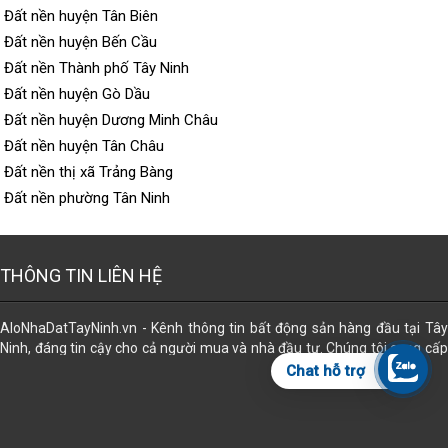
Đất nền huyện Tân Biên
Đất nền huyện Bến Cầu
Đất nền Thành phố Tây Ninh
Đất nền huyện Gò Dầu
Đất nền huyện Dương Minh Châu
Đất nền huyện Tân Châu
Đất nền thị xã Trảng Bàng
Đất nền phường Tân Ninh
THÔNG TIN LIÊN HỆ
AloNhaDatTayNinh.vn - Kênh thông tin bất động sản hàng đầu tại Tây
Ninh, đáng tin cậy cho cả người mua và nhà đầu tư. Chúng tôi cung cấp
dữ liệu đa dạng về các loại hình bất động sản, giúp bạn dễ dàng tìm thấy
Chat hỗ trợ
lựa chọn phù hợp nhất. Đăng tin miễn phí. Ngoài ra, chúng tôi còn hỗ trợ
trọn gói các dịch vụ pháp lý để mọi giao dịch trở nên an tâm và thuận lợi:
công chứng sang tên, đăng bộ, đo đạc tách thửa, chuyển thổ cư, chuyển