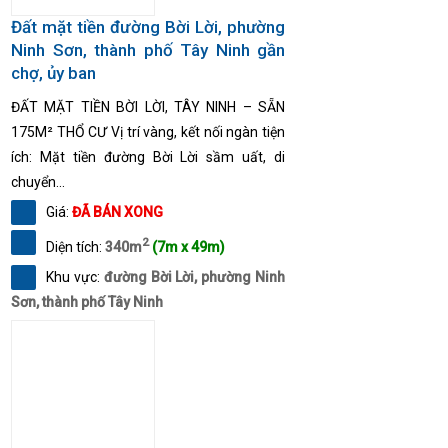
Đất mặt tiền đường Bời Lời, phường
Ninh Sơn, thành phố Tây Ninh gần
chợ, ủy ban
ĐẤT MẶT TIỀN BỜI LỜI, TÂY NINH – SẴN
175M² THỔ CƯ Vị trí vàng, kết nối ngàn tiện
ích: Mặt tiền đường Bời Lời sầm uất, di
chuyển...
Giá:
ĐÃ BÁN XONG
2
Diện tích:
340m
(7m x 49m)
Khu vực:
đường Bời Lời, phường Ninh
Sơn, thành phố Tây Ninh