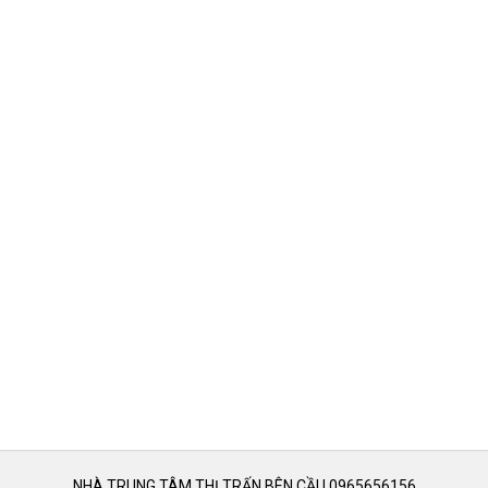
NHÀ TRUNG TÂM THỊ TRẤN BÊN CẦU 0965656156