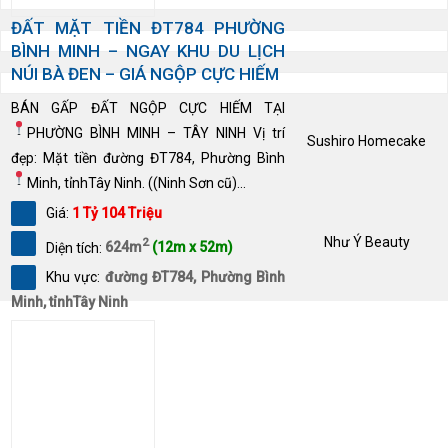
ĐẤT MẶT TIỀN ĐT784 PHƯỜNG
BÌNH MINH – NGAY KHU DU LỊCH
NÚI BÀ ĐEN – GIÁ NGỘP CỰC HIẾM
BÁN GẤP ĐẤT NGỘP CỰC HIẾM TẠI
PHƯỜNG BÌNH MINH – TÂY NINH
Vị trí
Sushiro Homecake
đẹp: Mặt tiền đường ĐT784, Phường Bình
Minh, tỉnhTây Ninh. ((Ninh Sơn cũ)
...
Giá:
1 Tỷ 104 Triệu
Như Ý Beauty
2
Diện tích:
624m
(12m x 52m)
Khu vực:
đường ĐT784, Phường Bình
Minh, tỉnhTây Ninh