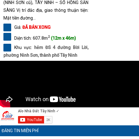
(NINH SƠN cũ), TÂY NINH – SỔ HỒNG SẴN
SÀNG Vị trí đắc địa, giao thông thuận tiện:
Mặt tiền đường...
Giá:
ĐÃ BÁN XONG
2
Diện tích:
607.8m
(12m x 46m)
Khu vực:
hẻm ĐS 4 đường Bời Lời,
phường Ninh Sơn, thành phố Tây Ninh
ĐĂNG TIN MIỄN PHÍ