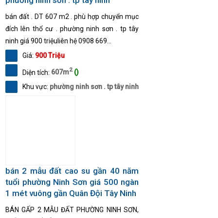
bán đất . DT 607 m2 . phù hợp chuyển mục
đích lên thổ cư . phường ninh sơn . tp tây
ninh giá 900 triệuliên hệ 0908 669...
Giá:
900 Triệu
2
Diện tích:
607m
()
Khu vực:
phường ninh sơn . tp tây ninh
bán 2 mẫu đất cao su gần 40 năm
tuổi phường Ninh Sơn giá 500 ngàn
1 mét vuông gần Quân Đội Tây Ninh
BÁN GẤP 2 MẪU ĐẤT PHƯỜNG NINH SƠN,