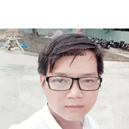
huy-phong-0908669861