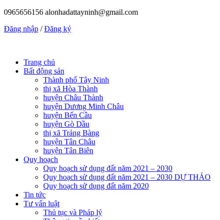
0965656156
alonhadattayninh@gmail.com
Đăng nhập
/
Đăng ký
Trang chủ
Bất động sản
Thành phố Tây Ninh
thị xã Hòa Thành
huyện Châu Thành
huyện Dương Minh Châu
huyện Bến Cầu
huyện Gò Dầu
thị xã Trảng Bàng
huyện Tân Châu
huyện Tân Biên
Quy hoạch
Quy hoạch sử dụng đất năm 2021 – 2030
Quy hoạch sử dụng đất năm 2021 – 2030 DỰ THẢO
Quy hoạch sử dụng đất năm 2020
Tin tức
Tư vấn luật
Thủ tục và Pháp lý