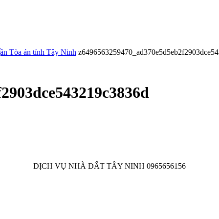
ần Tòa án tỉnh Tây Ninh
z6496563259470_ad370e5d5eb2f2903dce5
f2903dce543219c3836d
DỊCH VỤ NHÀ ĐẤT TÂY NINH 0965656156