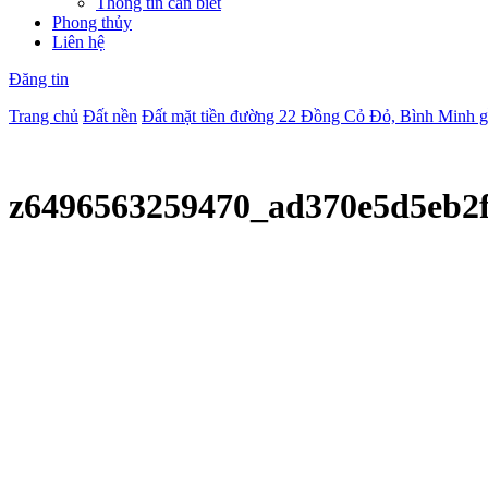
Thông tin cần biết
Phong thủy
Liên hệ
Đăng tin
Trang chủ
Đất nền
Đất mặt tiền đường 22 Đồng Cỏ Đỏ, Bình Minh g
z6496563259470_ad370e5d5eb2