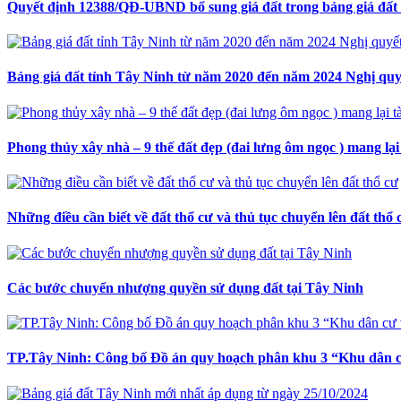
Quyết định 12388/QĐ-UBND bổ sung giá đất trong bảng giá đất
Bảng giá đất tỉnh Tây Ninh từ năm 2020 đến năm 2024 Nghị q
Phong thủy xây nhà – 9 thế đất đẹp (đai lưng ôm ngọc ) mang lại
Những điều cần biết về đất thổ cư và thủ tục chuyển lên đất thổ 
Các bước chuyển nhượng quyền sử dụng đất tại Tây Ninh
TP.Tây Ninh: Công bố Đồ án quy hoạch phân khu 3 “Khu dân cư 