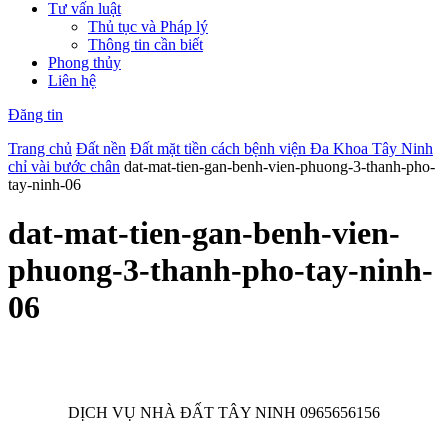
Tư vấn luật
Thủ tục và Pháp lý
Thông tin cần biết
Phong thủy
Liên hệ
Đăng tin
Trang chủ
Đất nền
Đất mặt tiền cách bệnh viện Đa Khoa Tây Ninh
chỉ vài bước chân
dat-mat-tien-gan-benh-vien-phuong-3-thanh-pho-
tay-ninh-06
dat-mat-tien-gan-benh-vien-
phuong-3-thanh-pho-tay-ninh-
06
DỊCH VỤ NHÀ ĐẤT TÂY NINH 0965656156