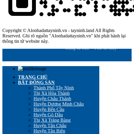
Copyright © Alonhadattayninh.vn - tayninh.land All Rights
Reserved. Ghi rõ nguồn "Alonhadattayninh.vn" khi phát hành lại
thông tin từ website này.
Đăng là bán - Tìm là thấy
TRANG CHỦ
BẤT ĐỘNG SẢN
Thành Phố Tây Ninh
Thị Xã Hòa Thành
Huyện Châu Thành
Huyện Dương Minh Châu
Huyện Bến Cầu
Huyện Gò Dầu
Thị Xã Trảng Bàng
Huyện Tân Châu
Huyện Tân Biên