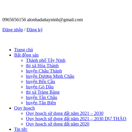
0965656156
alonhadattayninh@gmail.com
Đăng nhập
/
Đăng ký
Trang chủ
Bất động sản
Thành phố Tây Ninh
thị xã Hòa Thành
huyện Châu Thành
huyện Dương Minh Châu
huyện Bến Cầu
huyện Gò Dầu
thị xã Trảng Bàng
huyện Tân Châu
huyện Tân Biên
Quy hoạch
Quy hoạch sử dụng đất năm 2021 – 2030
Quy hoạch sử dụng đất năm 2021 – 2030 DỰ THẢO
Quy hoạch sử dụng đất năm 2020
Tin tức