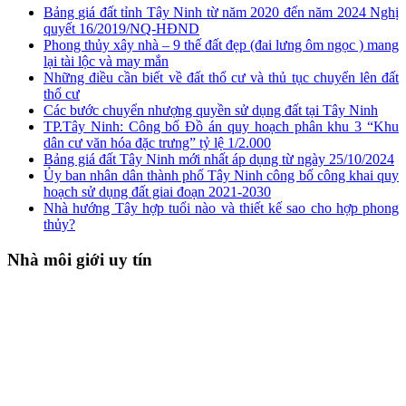
Bảng giá đất tỉnh Tây Ninh từ năm 2020 đến năm 2024 Nghị
quyết 16/2019/NQ-HĐND
Phong thủy xây nhà – 9 thế đất đẹp (đai lưng ôm ngọc ) mang
lại tài lộc và may mắn
Những điều cần biết về đất thổ cư và thủ tục chuyển lên đất
thổ cư
Các bước chuyển nhượng quyền sử dụng đất tại Tây Ninh
TP.Tây Ninh: Công bố Đồ án quy hoạch phân khu 3 “Khu
dân cư văn hóa đặc trưng” tỷ lệ 1/2.000
Bảng giá đất Tây Ninh mới nhất áp dụng từ ngày 25/10/2024
Ủy ban nhân dân thành phố Tây Ninh công bố công khai quy
hoạch sử dụng đất giai đoạn 2021-2030
Nhà hướng Tây hợp tuổi nào và thiết kế sao cho hợp phong
thủy?
Nhà môi giới uy tín