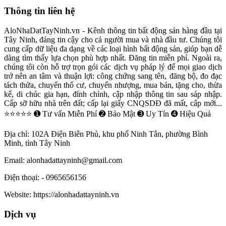
Thông tin liên hệ
AloNhaDatTayNinh.vn - Kênh thông tin bất động sản hàng đầu tại
Tây Ninh, đáng tin cậy cho cả người mua và nhà đầu tư. Chúng tôi
cung cấp dữ liệu đa dạng về các loại hình bất động sản, giúp bạn dễ
dàng tìm thấy lựa chọn phù hợp nhất. Đăng tin miễn phí. Ngoài ra,
chúng tôi còn hỗ trợ trọn gói các dịch vụ pháp lý để mọi giao dịch
trở nên an tâm và thuận lợi: công chứng sang tên, đăng bộ, đo đạc
tách thửa, chuyển thổ cư, chuyển nhượng, mua bán, tặng cho, thừa
kế, di chúc gia hạn, đính chính, cập nhập thông tin sau sáp nhập.
Cấp sỡ hữu nhà trên đất; cấp lại giấy CNQSDĐ đã mất, cấp mới...
⭐⭐⭐⭐⭐ ➊ Tư vấn Miễn Phí ➋ Bảo Mật ➌ Uy Tín ➍ Hiệu Quả
Địa chỉ:
102A Điện Biên Phủ, khu phố Ninh Tân, phường Bình
Minh, tỉnh Tây Ninh
Email:
alonhadattayninh@gmail.com
Điện thoại:
- 0965656156
Website:
https://alonhadattayninh.vn
Dịch vụ