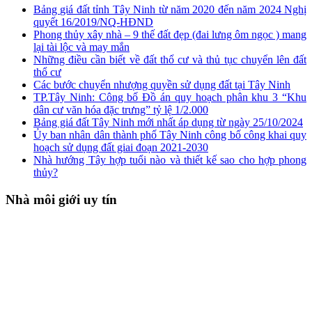
Bảng giá đất tỉnh Tây Ninh từ năm 2020 đến năm 2024 Nghị
quyết 16/2019/NQ-HĐND
Phong thủy xây nhà – 9 thế đất đẹp (đai lưng ôm ngọc ) mang
lại tài lộc và may mắn
Những điều cần biết về đất thổ cư và thủ tục chuyển lên đất
thổ cư
Các bước chuyển nhượng quyền sử dụng đất tại Tây Ninh
TP.Tây Ninh: Công bố Đồ án quy hoạch phân khu 3 “Khu
dân cư văn hóa đặc trưng” tỷ lệ 1/2.000
Bảng giá đất Tây Ninh mới nhất áp dụng từ ngày 25/10/2024
Ủy ban nhân dân thành phố Tây Ninh công bố công khai quy
hoạch sử dụng đất giai đoạn 2021-2030
Nhà hướng Tây hợp tuổi nào và thiết kế sao cho hợp phong
thủy?
Nhà môi giới uy tín