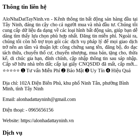
Thông tin liên hệ
AloNhaDatTayNinh.vn - Kênh thông tin bất động sản hàng đầu tại
Tây Ninh, đáng tin cậy cho cả người mua và nhà đầu tư. Chúng tôi
cung cấp dữ liệu đa dạng về các loại hình bất động sản, giúp bạn dễ
dàng tìm thấy lựa chọn phù hợp nhất. Đăng tin miễn phí. Ngoài ra,
chúng tôi còn hỗ trợ trọn gói các dịch vụ pháp lý để mọi giao dịch
trở nên an tâm và thuận lợi: công chứng sang tên, đăng bộ, đo đạc
tách thửa, chuyển thổ cư, chuyển nhượng, mua bán, tặng cho, thừa
kế, di chúc gia hạn, đính chính, cập nhập thông tin sau sáp nhập.
Cấp sỡ hữu nhà trên đất; cấp lại giấy CNQSDĐ đã mất, cấp mới...
⭐⭐⭐⭐⭐ ➊ Tư vấn Miễn Phí ➋ Bảo Mật ➌ Uy Tín ➍ Hiệu Quả
Địa chỉ:
102A Điện Biên Phủ, khu phố Ninh Tân, phường Bình
Minh, tỉnh Tây Ninh
Email:
alonhadattayninh@gmail.com
Điện thoại:
- 0965656156
Website:
https://alonhadattayninh.vn
Dịch vụ