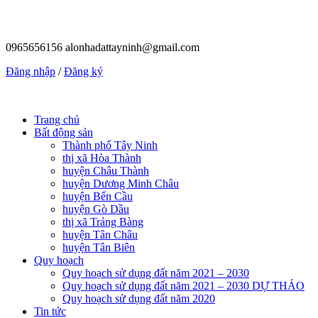
0965656156
alonhadattayninh@gmail.com
Đăng nhập
/
Đăng ký
Trang chủ
Bất động sản
Thành phố Tây Ninh
thị xã Hòa Thành
huyện Châu Thành
huyện Dương Minh Châu
huyện Bến Cầu
huyện Gò Dầu
thị xã Trảng Bàng
huyện Tân Châu
huyện Tân Biên
Quy hoạch
Quy hoạch sử dụng đất năm 2021 – 2030
Quy hoạch sử dụng đất năm 2021 – 2030 DỰ THẢO
Quy hoạch sử dụng đất năm 2020
Tin tức