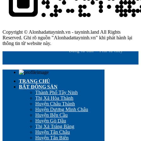
Copyright © Alonhadattayninh.vn - tayninh.land All Rights
Reserved. Ghi rõ nguồn "Alonhadattayninh.vn" khi phát hành lại
thông tin từ website này.
Đăng là bán - Tìm là thấy
TRANG CHỦ
BẤT ĐỘNG SẢN
Thành Phố Tây Ninh
Thị Xã Hòa Thành
Huyện Châu Thành
Huyện Dương Minh Châu
Huyện Bến Cầu
Huyện Gò Dầu
Thị Xã Trảng Bàng
Huyện Tân Châu
Huyện Tân Biên