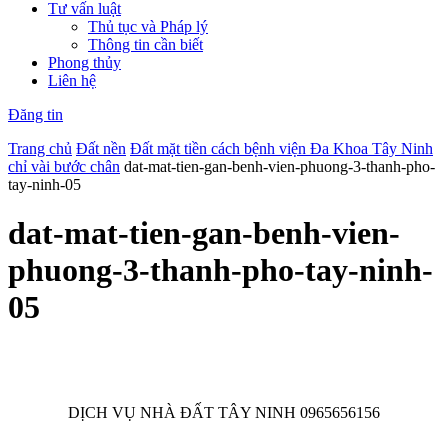
Tư vấn luật
Thủ tục và Pháp lý
Thông tin cần biết
Phong thủy
Liên hệ
Đăng tin
Trang chủ
Đất nền
Đất mặt tiền cách bệnh viện Đa Khoa Tây Ninh
chỉ vài bước chân
dat-mat-tien-gan-benh-vien-phuong-3-thanh-pho-
tay-ninh-05
dat-mat-tien-gan-benh-vien-
phuong-3-thanh-pho-tay-ninh-
05
DỊCH VỤ NHÀ ĐẤT TÂY NINH 0965656156