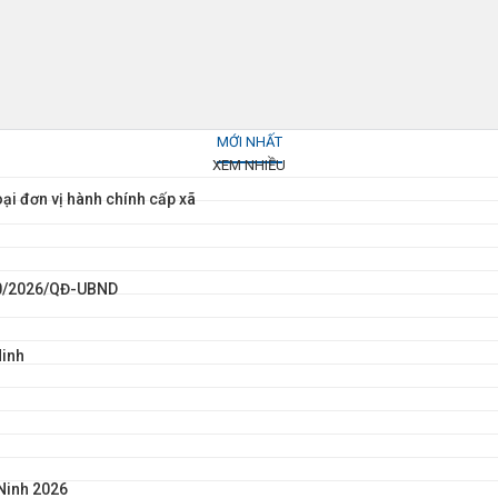
MỚI NHẤT
XEM NHIỀU
ại đơn vị hành chính cấp xã
100/2026/QĐ-UBND
Ninh
Ninh 2026