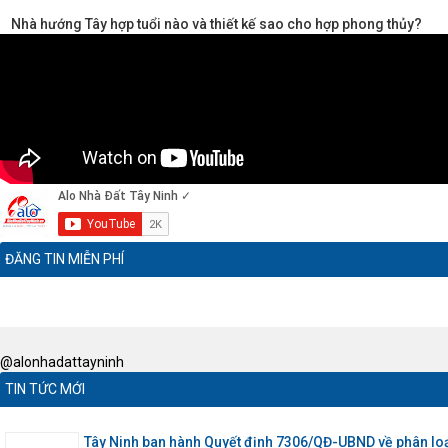
Nhà hướng Tây hợp tuổi nào và thiết kế sao cho hợp phong thủy?
ĐĂNG TIN MIỄN PHÍ
@alonhadattayninh
TIN TỨC MỚI
Tây Ninh ban hành Quyết định 7306/QĐ-UBND về phân loạ