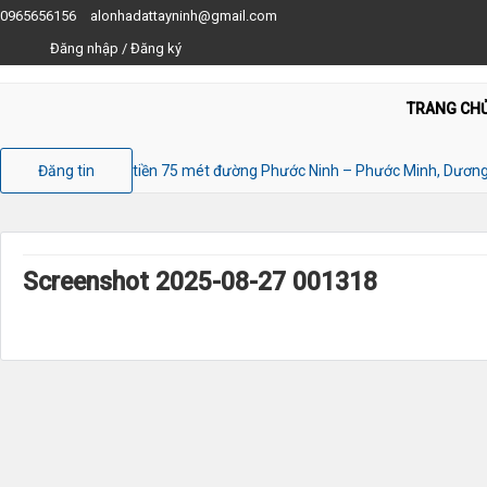
0965656156
alonhadattayninh@gmail.com
Đăng nhập
/
Đăng ký
TRANG CH
Đăng tin
tiền 75 mét đường Phước Ninh – Phước Minh, Dươn
Screenshot 2025-08-27 001318