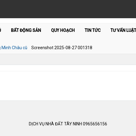
Ủ
BẤT ĐỘNG SẢN
QUY HOẠCH
TIN TỨC
TƯ VẤN LUẬ
g Minh Châu cũ
Screenshot 2025-08-27 001318
DỊCH VỤ NHÀ ĐẤT TÂY NINH 0965656156