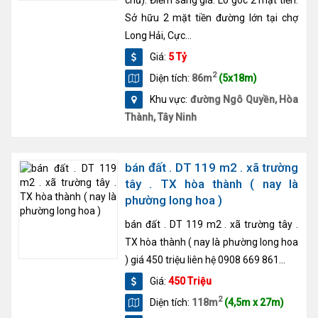
Sở hữu 2 mặt tiền đường lớn tại chợ
Long Hải, Cực...
Giá:
5 Tỷ
2
Diện tích:
86m
(5x18m)
Khu vực:
đường Ngô Quyền, Hòa
Thành, Tây Ninh
bán đất . DT 119 m2 . xã trường
tây . TX hòa thành ( nay là
phường long hoa )
bán đất . DT 119 m2 . xã trường tây .
TX hòa thành ( nay là phường long hoa
) giá 450 triệu liên hệ 0908 669 861...
Giá:
450 Triệu
2
Diện tích:
118m
(4,5m x 27m)