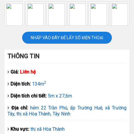
NHẤP VÀO ĐÂY ĐỂ LẤY SỐ ĐIỆN THOẠI
THÔNG TIN
Giá:
Liên hệ
2
Diện tích:
134m
Diện tích chi tiết:
5m x 27,6m
Địa chỉ:
hẻm 22 Trần Phú, ấp Trường Huệ, xã Trường
Tây, thị xã Hòa Thành, Tây Ninh
Khu vực:
thị xã Hòa Thành