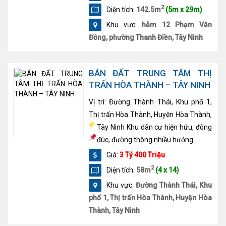
2
Diện tích:
142.5m
(5m x 29m)
Khu vực:
hẻm 12 Phạm Văn
Đồng, phường Thanh Điền, Tây Ninh
BÁN ĐẤT TRUNG TÂM THỊ
TRẤN HÒA THÀNH – TÂY NINH
Vị trí: Đường Thành Thái, Khu phố 1,
Thị trấn Hòa Thành, Huyện Hòa Thành,
Tây Ninh
Khu dân cư hiện hữu, đông
đúc, đường thông nhiều hướng
...
Giá:
3 Tỷ 400 Triệu
2
Diện tích:
58m
(4 x 14)
Khu vực:
Đường Thành Thái, Khu
phố 1, Thị trấn Hòa Thành, Huyện Hòa
Thành, Tây Ninh