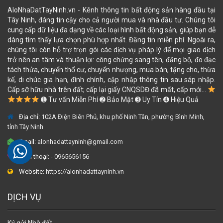
AloNhaDatTayNinh.vn - Kênh thông tin bất động sản hàng đầu tại
Tây Ninh, đáng tin cậy cho cả người mua và nhà đầu tư. Chúng tôi
cung cấp dữ liệu đa dạng về các loại hình bất động sản, giúp bạn dễ
dàng tìm thấy lựa chọn phù hợp nhất. Đăng tin miễn phí. Ngoài ra,
chúng tôi còn hỗ trợ trọn gói các dịch vụ pháp lý để mọi giao dịch
trở nên an tâm và thuận lợi: công chứng sang tên, đăng bộ, đo đạc
tách thửa, chuyển thổ cư, chuyển nhượng, mua bán, tặng cho, thừa
kế, di chúc gia hạn, đính chính, cập nhập thông tin sau sáp nhập.
Cấp sỡ hữu nhà trên đất; cấp lại giấy CNQSDĐ đã mất, cấp mới...
➊ Tư vấn Miễn Phí ➋ Bảo Mật ➌ Uy Tín ➍ Hiệu Quả
Địa chỉ:
102A Điện Biên Phủ, khu phố Ninh Tân, phường Bình Minh,
tỉnh Tây Ninh
Email:
alonhadattayninh@gmail.com
Điện thoại:
- 0965656156
Website:
https://alonhadattayninh.vn
DỊCH VỤ
Ký gửi Nhà đất