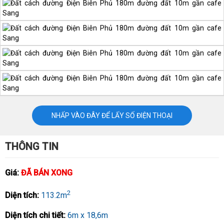
NHẤP VÀO ĐÂY ĐỂ LẤY SỐ ĐIỆN THOẠI
THÔNG TIN
Giá:
ĐÃ BÁN XONG
2
Diện tích:
113.2m
Diện tích chi tiết:
6m x 18,6m