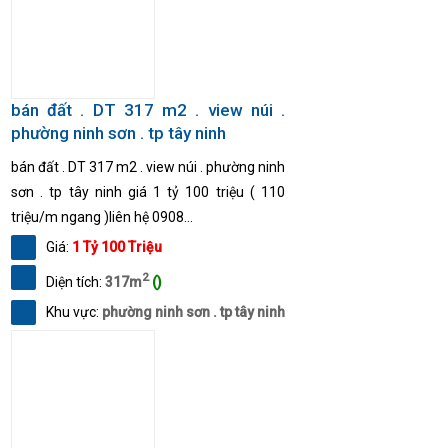
bán đất . DT 317 m2 . view núi .
phường ninh sơn . tp tây ninh
bán đất . DT 317 m2 . view núi . phường ninh
sơn . tp tây ninh giá 1 tỷ 100 triệu ( 110
triệu/m ngang )liên hệ 0908...
Giá:
1 Tỷ 100 Triệu
2
Diện tích:
317m
()
Khu vực:
phường ninh sơn . tp tây ninh