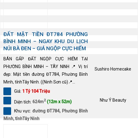
ĐẤT MẶT TIỀN ĐT784 PHƯỜNG
BÌNH MINH – NGAY KHU DU LỊCH
NÚI BÀ ĐEN – GIÁ NGỘP CỰC HIẾM
BÁN GẤP ĐẤT NGỘP CỰC HIẾM TẠI
PHƯỜNG BÌNH MINH – TÂY NINH 📍 Vị trí
Sushiro Homecake
đẹp: Mặt tiền đường ĐT784, Phường Bình
Minh, tỉnhTây Ninh. ((Ninh Sơn cũ)📍...
Giá:
1 Tỷ 104 Triệu
Như Ý Beauty
2
Diện tích:
624m
(12m x 52m)
Khu vực:
đường ĐT784, Phường Bình
Minh, tỉnhTây Ninh