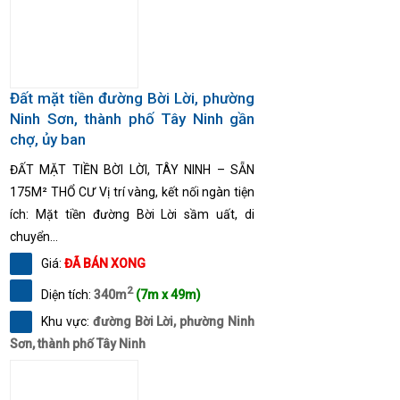
Đất mặt tiền đường Bời Lời, phường
Ninh Sơn, thành phố Tây Ninh gần
chợ, ủy ban
ĐẤT MẶT TIỀN BỜI LỜI, TÂY NINH – SẴN
175M² THỔ CƯ Vị trí vàng, kết nối ngàn tiện
ích: Mặt tiền đường Bời Lời sầm uất, di
chuyển...
Giá:
ĐÃ BÁN XONG
2
Diện tích:
340m
(7m x 49m)
Khu vực:
đường Bời Lời, phường Ninh
Sơn, thành phố Tây Ninh