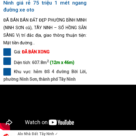
Ninh giá rẻ 75 triệu 1 mét ngang
đường xe oto
ĐÃ BÁN BÁN ĐẤT ĐẸP PHƯỜNG BÌNH MINH
(NINH SƠN cũ), TÂY NINH – SỔ HỒNG SẴN
SÀNG Vị trí đắc địa, giao thông thuận tiện:
Mặt tiền đường...
Giá:
ĐÃ BÁN XONG
2
Diện tích:
607.8m
(12m x 46m)
Khu vực:
hẻm ĐS 4 đường Bời Lời,
phường Ninh Sơn, thành phố Tây Ninh