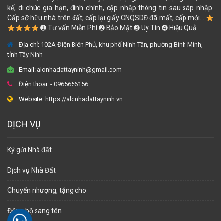
kế, di chúc gia hạn, đính chính, cập nhập thông tin sau sáp nhập.
Cấp sỡ hữu nhà trên đất; cấp lại giấy CNQSDĐ đã mất, cấp mới...
➊ Tư vấn Miễn Phí ➋ Bảo Mật ➌ Uy Tín ➍ Hiệu Quả
Địa chỉ:
102A Điện Biên Phủ, khu phố Ninh Tân, phường Bình Minh,
tỉnh Tây Ninh
Email:
alonhadattayninh@gmail.com
Điện thoại:
- 0965656156
Website:
https://alonhadattayninh.vn
DỊCH VỤ
Ký gửi Nhà đất
Dịch vụ Nhà Đất
Chuyển nhượng, tặng cho
Đăng bộ sang tên