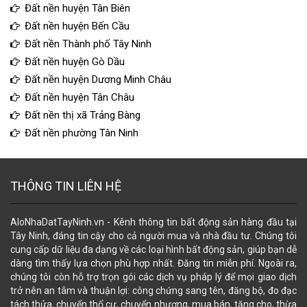
Đất nền huyện Tân Biên
Đất nền huyện Bến Cầu
Đất nền Thành phố Tây Ninh
Đất nền huyện Gò Dầu
Đất nền huyện Dương Minh Châu
Đất nền huyện Tân Châu
Đất nền thị xã Trảng Bàng
Đất nền phường Tân Ninh
THÔNG TIN LIÊN HỆ
AloNhaDatTayNinh.vn - Kênh thông tin bất động sản hàng đầu tại
Tây Ninh, đáng tin cậy cho cả người mua và nhà đầu tư. Chúng tôi
cung cấp dữ liệu đa dạng về các loại hình bất động sản, giúp bạn dễ
dàng tìm thấy lựa chọn phù hợp nhất. Đăng tin miễn phí. Ngoài ra,
chúng tôi còn hỗ trợ trọn gói các dịch vụ pháp lý để mọi giao dịch
trở nên an tâm và thuận lợi: công chứng sang tên, đăng bộ, đo đạc
tách thửa, chuyển thổ cư, chuyển nhượng, mua bán, tặng cho, thừa