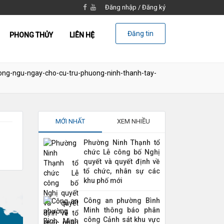
Đăng nhập
/
Đăng ký
Đăng tin
PHONG THỦY
LIÊN HỆ
ong-ngu-ngay-cho-cu-tru-phuong-ninh-thanh-tay-
MỚI NHẤT
XEM NHIỀU
Phường Ninh Thạnh tổ
chức Lễ công bố Nghị
quyết và quyết định về
tổ chức, nhân sự các
khu phố mới
Công an phường Bình
Minh thông báo phân
công Cảnh sát khu vực