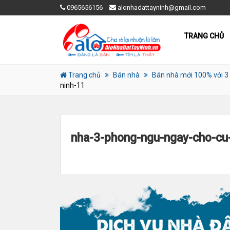
0965656156
alonhadattayninh@gmail.com
TRANG CHỦ
Trang chủ
Bán nhà
Bán nhà mới 100% với 3
ninh-11
nha-3-phong-ngu-ngay-cho-cu-