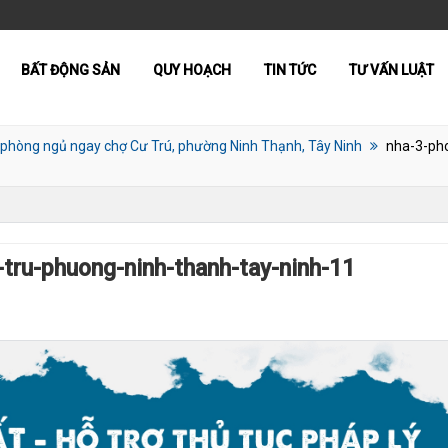
BẤT ĐỘNG SẢN
QUY HOẠCH
TIN TỨC
TƯ VẤN LUẬT
 phòng ngủ ngay chợ Cư Trú, phường Ninh Thạnh, Tây Ninh
nha-3-ph
tru-phuong-ninh-thanh-tay-ninh-11