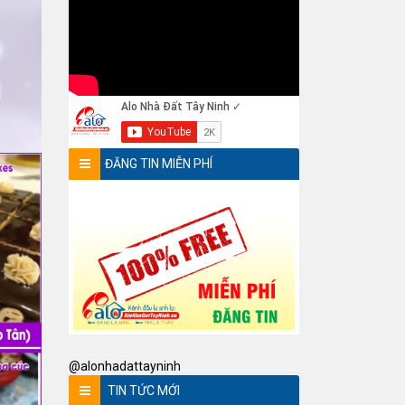
ĐĂNG TIN MIỄN PHÍ
@alonhadattayninh
TIN TỨC MỚI