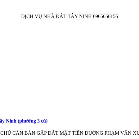
DỊCH VỤ NHÀ ĐẤT TÂY NINH 0965656156
ây Ninh (phường 3 cũ)
đất này nhé! CHỦ CẦN BÁN GẤP ĐẤT MẶT TIỀN ĐƯỜNG PHẠM VĂN X