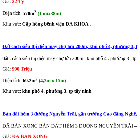
Giá:
22 Tỷ
2
Diện tích:
570m
(15mx38m)
Khu vực:
Cập hông bênh viện ĐA KHOA .
Đất cách siêu thị điện máy chợ lớn 200m, khu phố 4, phường 3, t
đất . cách siêu thị điện máy chợ lớn 200m . khu phố 4 . phường 3 . tp 
Giá:
900 Triệu
2
Diện tích:
69.2m
(4,3m x 15m)
Khu vực:
khu phố 4, phường 3, tp tây ninh
Bán đất hẻm 3 đường Nguyễn Trãi, gần trường Cao đẳng Nghề,
ĐÃ BÁN XONG BÁN ĐẤT HẺM 3 ĐƯỜNG NGUYỄN TRÃI – PHƯỜNG 4
Giá:
ĐÃ BÁN XONG