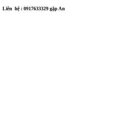
L
iên hệ : 0917633329 gặp An