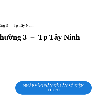
ường 3 – Tp Tây Ninh
 Phường 3 – Tp Tây Ninh
NHẤP VÀO ĐÂY ĐỂ LẤY SỐ ĐIỆN
THOẠI