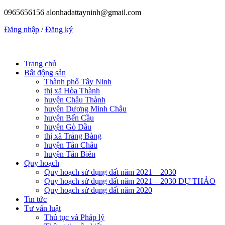
0965656156
alonhadattayninh@gmail.com
Đăng nhập
/
Đăng ký
Trang chủ
Bất động sản
Thành phố Tây Ninh
thị xã Hòa Thành
huyện Châu Thành
huyện Dương Minh Châu
huyện Bến Cầu
huyện Gò Dầu
thị xã Trảng Bàng
huyện Tân Châu
huyện Tân Biên
Quy hoạch
Quy hoạch sử dụng đất năm 2021 – 2030
Quy hoạch sử dụng đất năm 2021 – 2030 DỰ THẢO
Quy hoạch sử dụng đất năm 2020
Tin tức
Tư vấn luật
Thủ tục và Pháp lý