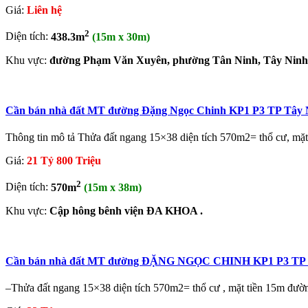
Giá:
Liên hệ
2
Diện tích:
438.3m
(15m x 30m)
Khu vực:
đường Phạm Văn Xuyên, phường Tân Ninh, Tây Ninh
Cần bán nhà đất MT đường Đặng Ngọc Chinh KP1 P3 TP Tây Nin
Thông tin mô tả Thửa đất ngang 15×38 diện tích 570m2= thổ cư, mặ
Giá:
21 Tỷ 800 Triệu
2
Diện tích:
570m
(15m x 38m)
Khu vực:
Cập hông bênh viện ĐA KHOA .
Cần bán nhà đất MT đường ĐẶNG NGỌC CHINH KP1 P3 T
–Thửa đất ngang 15×38 diện tích 570m2= thổ cư , mặt tiền 15m đườn