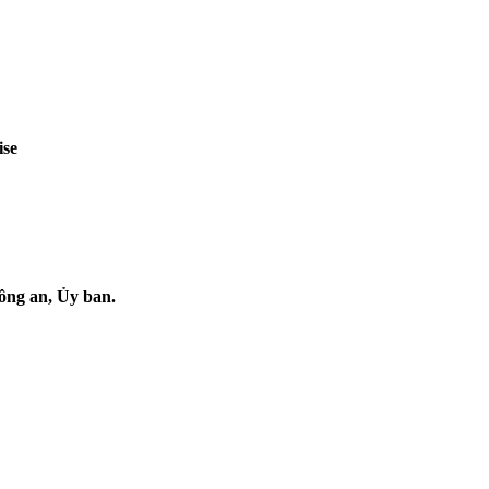
ise
công an, Ủy ban.