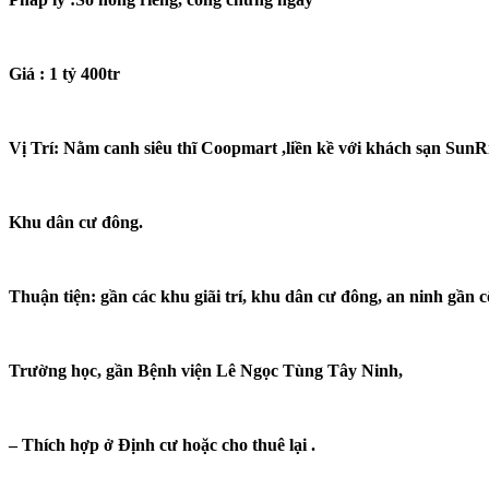
G
iá : 1 tỷ 400tr
Vị Trí: Nằm canh siêu thĩ Coopmart ,liền kề với khách sạn SunR
K
hu dân cư đông.
T
huận tiện: gần các khu giãi trí, khu dân cư đông, an ninh gần 
Trường học, gần Bệnh viện Lê Ngọc Tùng Tây Ninh,
– Thích hợp ở Định cư hoặc cho thuê lại .