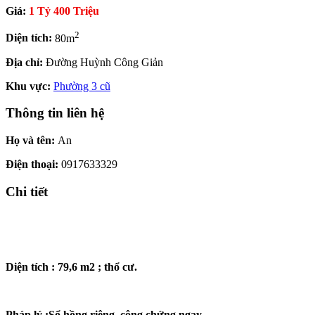
Giá:
1 Tỷ 400 Triệu
2
Diện tích:
80m
Địa chỉ:
Đường Huỳnh Công Giản
Khu vực:
Phường 3 cũ
Thông tin liên hệ
Họ và tên:
An
Điện thoại:
0917633329
Chi tiết
Diện tích : 79,6 m2 ; thổ cư.
Pháp lý :Sổ hồng riêng, công chứng ngay