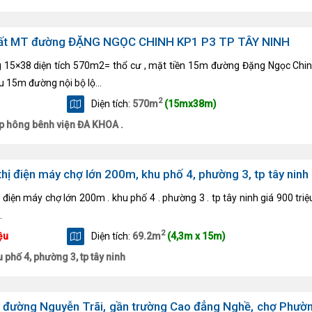
đất MT đường ĐẶNG NGỌC CHINH KP1 P3 TP TÂY NINH
15×38 diện tích 570m2= thổ cư , mặt tiền 15m đường Đặng Ngọc Chinh
u 15m đường nội bộ lộ...
2
Diện tích:
570m
(15mx38m)
p hông bênh viện ĐA KHOA .
thị điện máy chợ lớn 200m, khu phố 4, phường 3, tp tây ninh
ị điện máy chợ lớn 200m . khu phố 4 . phường 3 . tp tây ninh giá 900 triệu
.
2
ệu
Diện tích:
69.2m
(4,3m x 15m)
 phố 4, phường 3, tp tây ninh
 đường Nguyễn Trãi, gần trường Cao đẳng Nghề, chợ Phườn