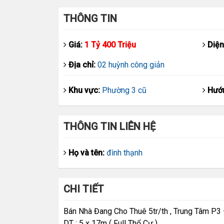
THÔNG TIN
Giá:
1 Tỷ 400 Triệu
Diện
Địa chỉ:
02 huỳnh công giản
Khu vực:
Phường 3 cũ
Hướ
THÔNG TIN LIÊN HỆ
Họ và tên:
đình thạnh
CHI TIẾT
Bán Nhà Đang Cho Thuê 5tr/th , Trung Tâm P3
DT : 5 x 17m ( Full Thổ Cư ) .