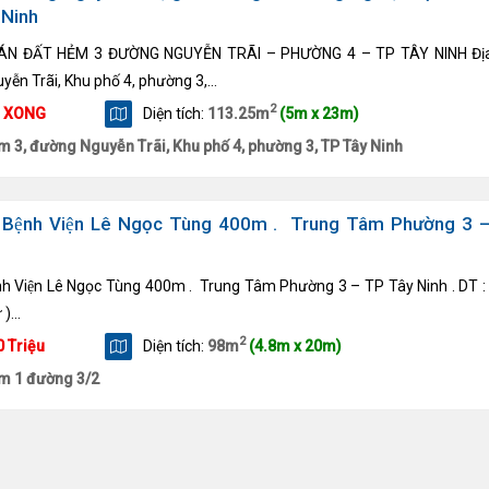
 Ninh
N ĐẤT HẺM 3 ĐƯỜNG NGUYỄN TRÃI – PHƯỜNG 4 – TP TÂY NINH Địa 
ễn Trãi, Khu phố 4, phường 3,...
2
N XONG
Diện tích:
113.25m
(5m x 23m)
m 3, đường Nguyễn Trãi, Khu phố 4, phường 3, TP Tây Ninh
ch Bệnh Viện Lê Ngọc Tùng 400m . Trung Tâm Phường 3 
ệnh Viện Lê Ngọc Tùng 400m . Trung Tâm Phường 3 – TP Tây Ninh . DT : 
)...
2
0 Triệu
Diện tích:
98m
(4.8m x 20m)
̉m 1 đường 3/2