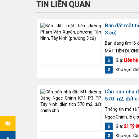
TIN LIÊN QUAN
Bán đất mặt t
3 cũ)
Bạn đang tìm lô 
MẶT TIỀN ĐƯỜNG 
Giá:
Liên hệ
Khu vực:
đư
Cần bán nhà đ
570 m2, đất c
Thông tin mô tả
Ngọc Chinh, lộ gi
Giá:
21 Tỷ 8
Khu vực:
Cậ