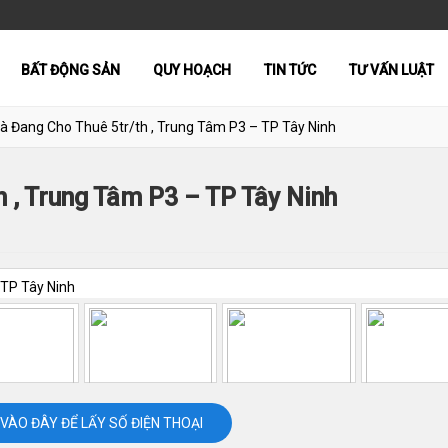
BẤT ĐỘNG SẢN
QUY HOẠCH
TIN TỨC
TƯ VẤN LUẬT
hà Đang Cho Thuê 5tr/th , Trung Tâm P3 – TP Tây Ninh
h , Trung Tâm P3 – TP Tây Ninh
VÀO ĐÂY ĐỂ LẤY SỐ ĐIỆN THOẠI