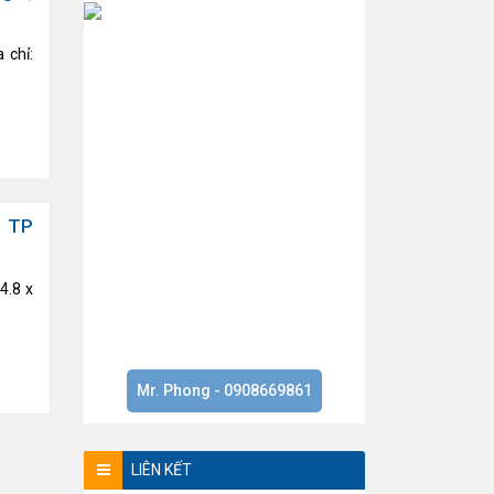
chỉ:
– TP
4.8 x
Mr. Phong - 0908669861
LIÊN KẾT