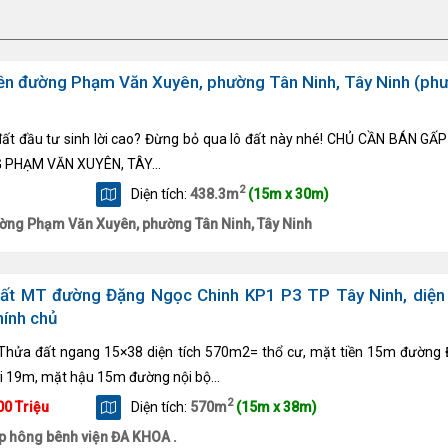
iền đường Phạm Văn Xuyên, phường Tân Ninh, Tây Ninh (ph
đất đầu tư sinh lời cao? Đừng bỏ qua lô đất này nhé! CHỦ CẦN BÁN GẤ
PHẠM VĂN XUYÊN, TÂY...
2
Diện tích:
438.3m
(15m x 30m)
ờng Phạm Văn Xuyên, phường Tân Ninh, Tây Ninh
ất MT đường Đặng Ngọc Chinh KP1 P3 TP Tây Ninh, diện 
hính chủ
 Thửa đất ngang 15×38 diện tích 570m2= thổ cư, mặt tiền 15m đường
ới 19m, mặt hậu 15m đường nội bộ...
2
00 Triệu
Diện tích:
570m
(15m x 38m)
p hông bênh viện ĐA KHOA .