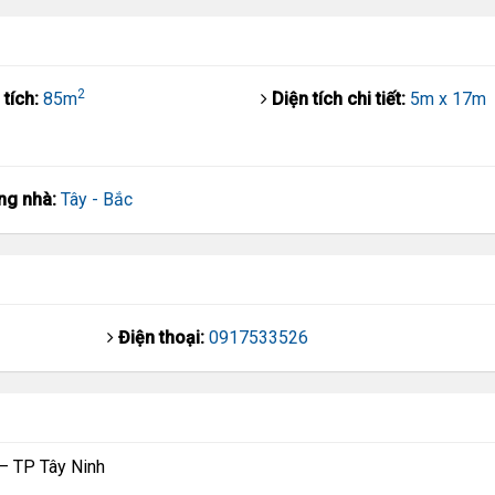
2
 tích:
85m
Diện tích chi tiết:
5m x 17m
ng nhà:
Tây - Bắc
Điện thoại:
0917533526
 – TP Tây Ninh