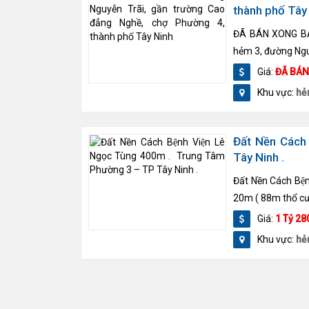
thành phố Tây
ĐÃ BÁN XONG BÁ
hẻm 3, đường Nguy
Giá:
ĐÃ BÁ
Khu vực:
hẻ
Đất Nền Cá
Tây Ninh .
Đất Nền Cách B
20m ( 88m thổ cư 
Giá:
1 Tỷ 28
Khu vực:
he