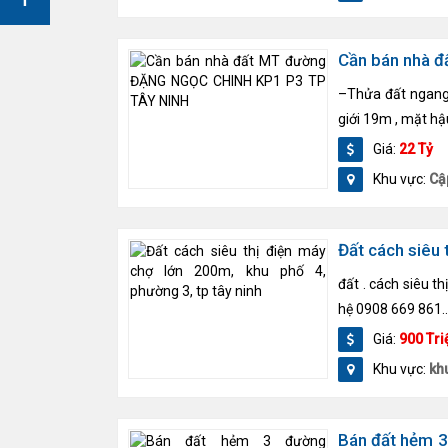
Cần bán nhà 
–Thửa đất ngang 
giới 19m , mặt hậ
Giá:
22 Tỷ
Khu vực:
Cậ
Đất cách siêu 
đất . cách siêu th
hệ 0908 669 861..
Giá:
900 Tri
Khu vực:
khu
Bán đất hẻm 3