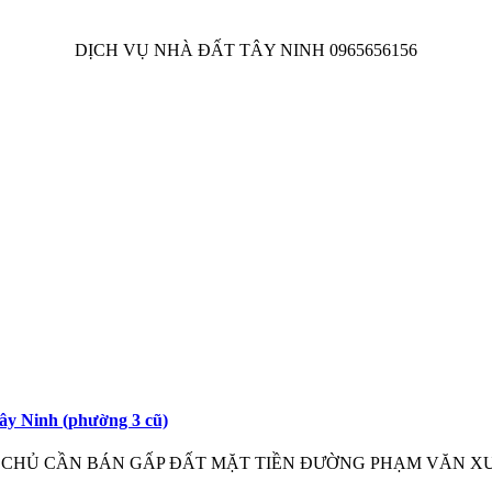
DỊCH VỤ NHÀ ĐẤT TÂY NINH 0965656156
ây Ninh (phường 3 cũ)
đất này nhé! CHỦ CẦN BÁN GẤP ĐẤT MẶT TIỀN ĐƯỜNG PHẠM VĂN X