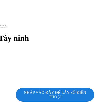
ninh
Tây ninh
NHẤP VÀO ĐÂY ĐỂ LẤY SỐ ĐIỆN
THOẠI