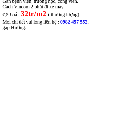
Gần bệnh viện, trường học, công viên.
Cách Vincom 2 phút đi xe máy
32tr/m2
👉
Giá :
( thương lượng)
Mọi chi tiết vui lòng liên hệ :
0982 457 552
.
gặp Hướng.