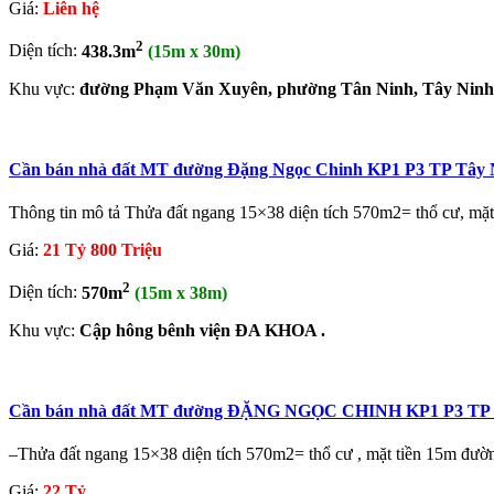
Giá:
Liên hệ
2
Diện tích:
438.3m
(15m x 30m)
Khu vực:
đường Phạm Văn Xuyên, phường Tân Ninh, Tây Ninh
Cần bán nhà đất MT đường Đặng Ngọc Chinh KP1 P3 TP Tây Nin
Thông tin mô tả Thửa đất ngang 15×38 diện tích 570m2= thổ cư, mặ
Giá:
21 Tỷ 800 Triệu
2
Diện tích:
570m
(15m x 38m)
Khu vực:
Cập hông bênh viện ĐA KHOA .
Cần bán nhà đất MT đường ĐẶNG NGỌC CHINH KP1 P3 T
–Thửa đất ngang 15×38 diện tích 570m2= thổ cư , mặt tiền 15m đườn
Giá:
22 Tỷ