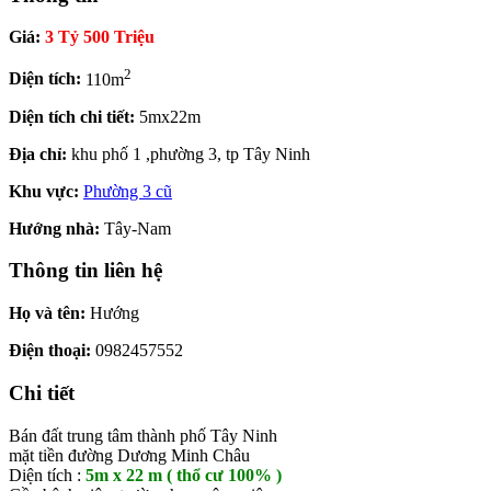
Giá:
3 Tỷ 500 Triệu
2
Diện tích:
110m
Diện tích chi tiết:
5mx22m
Địa chỉ:
khu phố 1 ,phường 3, tp Tây Ninh
Khu vực:
Phường 3 cũ
Hướng nhà:
Tây-Nam
Thông tin liên hệ
Họ và tên:
Hướng
Điện thoại:
0982457552
Chi tiết
Bán đất trung tâm thành phố Tây Ninh
mặt tiền đường Dương Minh Châu
Diện tích :
5m x 22 m ( thổ cư 100% )