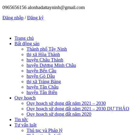
0965656156
alonhadattayninh@gmail.com
Đăng nhập
/
Đăng ký
Trang chủ
Bất động sản
Thành phố Tây Ninh
thị xã Hòa Thành
huyện Châu Thành
huyện Dương Minh Châu
huyện Bến Cầu
huyện Gò Dầu
thị xã Trảng Bàng
huyện Tân Châu
huyện Tân Biên
Quy hoạch
Quy hoạch sử dụng đất năm 2021 – 2030
Quy hoạch sử dụng đất năm 2021 – 2030 DỰ THẢO
Quy hoạch sử dụng đất năm 2020
Tin tức
Tư vấn luật
Thủ tục và Pháp lý