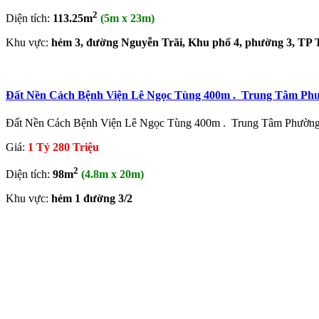
2
Diện tích:
113.25m
(5m x 23m)
Khu vực:
hẻm 3, đường Nguyễn Trãi, Khu phố 4, phường 3, TP 
Đất Nền Cách Bệnh Viện Lê Ngọc Tùng 400m . Trung Tâm Ph
Đất Nền Cách Bệnh Viện Lê Ngọc Tùng 400m . Trung Tâm Phường 
Giá:
1 Tỷ 280 Triệu
2
Diện tích:
98m
(4.8m x 20m)
Khu vực:
hẻm 1 đường 3/2