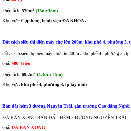
2
Diện tích:
570m
(15mx38m)
Khu vực:
Cập hông bênh viện ĐA KHOA .
Đất cách siêu thị điện máy chợ lớn 200m, khu phố 4, phường 3, t
đất . cách siêu thị điện máy chợ lớn 200m . khu phố 4 . phường 3 . tp 
Giá:
900 Triệu
2
Diện tích:
69.2m
(4,3m x 15m)
Khu vực:
khu phố 4, phường 3, tp tây ninh
Bán đất hẻm 3 đường Nguyễn Trãi, gần trường Cao đẳng Nghề,
ĐÃ BÁN XONG BÁN ĐẤT HẺM 3 ĐƯỜNG NGUYỄN TRÃI – PHƯỜNG 4
Giá:
ĐÃ BÁN XONG