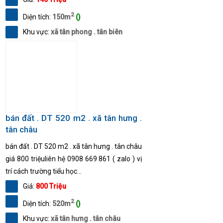
2
Diện tích:
150m
()
Khu vực:
xã tân phong . tân biên
bán đất . DT 520 m2 . xã tân hưng .
tân châu
bán đất . DT 520 m2 . xã tân hưng . tân châu
giá 800 triệuliên hệ 0908 669 861 ( zalo ) vị
trí cách trường tiểu học...
Giá:
800 Triệu
2
Diện tích:
520m
()
Khu vực:
xã tân hưng . tân châu