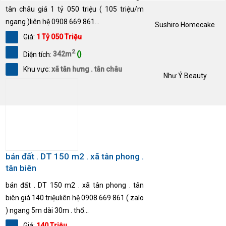
tân châu giá 1 tỷ 050 triệu ( 105 triệu/m
ngang )liên hệ 0908 669 861...
Sushiro Homecake
Giá:
1 Tỷ 050 Triệu
2
Diện tích:
342m
()
Khu vực:
xã tân hưng . tân châu
Như Ý Beauty
bán đất . DT 150 m2 . xã tân phong .
tân biên
bán đất . DT 150 m2 . xã tân phong . tân
biên giá 140 triệuliên hệ 0908 669 861 ( zalo
) ngang 5m dài 30m . thổ...
Giá:
140 Triệu