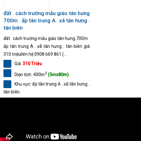
đất . cách trường mẫu giáo tân hưng
700m . ấp tân trung A . xã tân hưng .
tân biên
đất . cách trường mẫu giáo tân hưng 700m .
ấp tân trung A . xã tân hưng . tân biên giá
310 triệuliên hệ 0908 669 861 (...
Giá:
310 Triệu
2
Diện tích:
400m
(5mx80m)
Khu vực:
ấp tân trung A . xã tân hưng .
tân biên