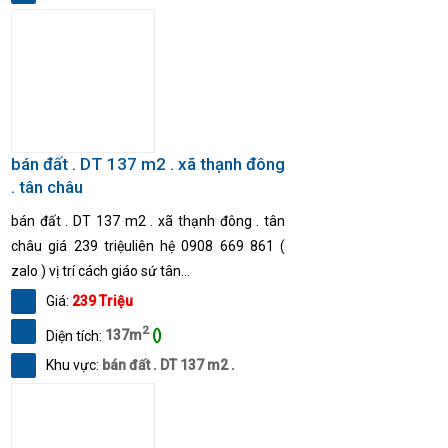
bán đất . DT 137 m2 . xã thạnh đông
. tân châu
bán đất . DT 137 m2 . xã thạnh đông . tân
châu giá 239 triệuliên hệ 0908 669 861 (
zalo ) vị trí cách giáo sứ tân...
Giá:
239 Triệu
2
Diện tích:
137m
()
Khu vực:
bán đất . DT 137 m2 .