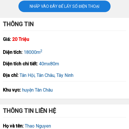
NHẤP VÀO ĐÂY ĐỂ LẤY SỐ ĐIỆN THOẠI
THÔNG TIN
Giá:
20 Triệu
2
Diện tích:
18000m
Diện tích chi tiết:
40mx80m
Địa chỉ:
Tân Hội, Tân Châu, Tây Ninh
Khu vực:
huyện Tân Châu
THÔNG TIN LIÊN HỆ
Họ và tên:
Thao Nguyen