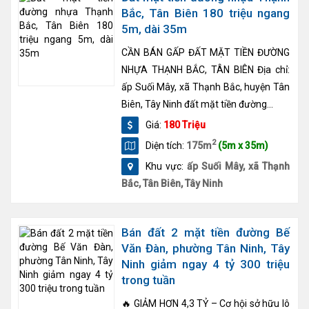
Bắc, Tân Biên 180 triệu ngang
5m, dài 35m
CẦN BÁN GẤP ĐẤT MẶT TIỀN ĐƯỜNG
NHỰA THẠNH BẮC, TÂN BIÊN Địa chỉ:
ấp Suối Mây, xã Thạnh Bắc, huyện Tân
Biên, Tây Ninh đất mặt tiền đường...
Giá:
180 Triệu
2
Diện tích:
175m
(5m x 35m)
Khu vực:
ấp Suối Mây, xã Thạnh
Bắc, Tân Biên, Tây Ninh
Bán đất 2 mặt tiền đường Bế
Văn Đàn, phường Tân Ninh, Tây
Ninh giảm ngay 4 tỷ 300 triệu
trong tuần
🔥 GIẢM HƠN 4,3 TỶ – Cơ hội sở hữu lô