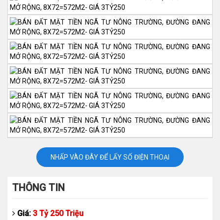
NHẤP VÀO ĐÂY ĐỂ LẤY SỐ ĐIỆN THOẠI
THÔNG TIN
Giá:
3 Tỷ 250 Triệu