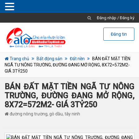
Đăng nhập
/
Đăng ký
Đăng tin
Trang chủ
Bất động sản
Đất nền
BÁN ĐẤT MẶT TIỀN
NGÃ TƯ NÔNG TRƯỜNG, ĐƯỜNG ĐANG MỞ RỘNG, 8X72=572M2-
GIÁ 3TỶ250
BÁN ĐẤT MẶT TIỀN NGÃ TƯ NÔNG
TRƯỜNG, ĐƯỜNG ĐANG MỞ RỘNG,
8X72=572M2- GIÁ 3TỶ250
đường nông trường, gò dầu, tây ninh