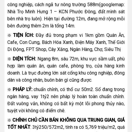
công nghiệp, cách ngã tư nông trường 588m(googlemap:
Nhà Trọ Minh Hưng 1 – KCN Phước Đông, đất mình sát
bên nhà trọ luôn). Hiện tại đường 12m, đang mở rộng mỗi
bên đường thêm 2m là tổng 14m.
❇️
TIỆN ÍCH:
Đầy đủ trong phạm vi 1km gồm Quán Ăn,
Cafe, Con Cưng, Bách Hóa Xanh, Điện Máy Xanh, Thế Giới
Di Động, FPT Shop, Cây Xăng, Ngân Hàng, Chợ, Siêu Thị
❇️
DIỆN TÍCH:
Ngang 8m, sâu 72m, khu vực sầm uất, phù
hợp làm quán ăn, quán cafe, phòng trọ, cửa hàng kinh
doanh. Là trục đường lớn sát cổng khu công nghiệp, đông
dân và công nhân, buôn bán gì cũng được.
❇️
PHÁP LÝ:
chuẩn chỉnh, có thổ cư 50m2. Sổ đang trong
ngân hàng, vay 1tỷ2 nên pháp lý hoàn toàn chuẩn chỉnh.
Đất vuông vắn, không có bất kỳ một lỗi phong thủy nào,
tuyệt vời không có điểm chê.
❇️
CHÍNH CHỦ CẦN BÁN KHÔNG QUA TRUNG GIAN, GIÁ
TỐT NHẤT
: 3tỷ250/572m2, tính ra có 5,769 triệu/m2, quá