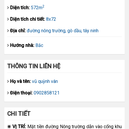
2
Diện tích:
572m
Diện tích chi tiết:
8x72
Địa chỉ:
đường nông trường, gò dầu, tây ninh
Hướng nhà:
Bắc
THÔNG TIN LIÊN HỆ
Họ và tên:
vũ quỳnh vân
Điện thoại:
0902858121
CHI TIẾT
❇️ VỊ TRÍ:
Mặt tiền đường Nông trường dẫn vào cổng khu