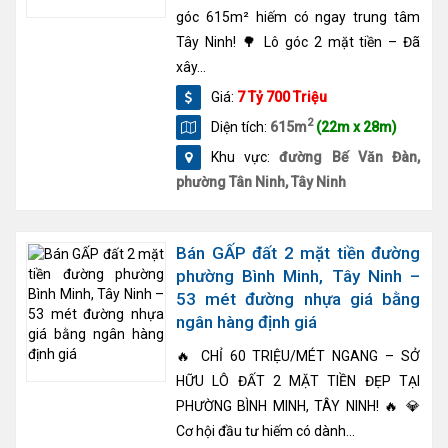
góc 615m² hiếm có ngay trung tâm
Tây Ninh! 🌳 Lô góc 2 mặt tiền – Đã
xây...
Giá:
7 Tỷ 700 Triệu
2
Diện tích:
615m
(22m x 28m)
Khu vực:
đường Bế Văn Đàn,
phường Tân Ninh, Tây Ninh
Bán GẤP đất 2 mặt tiền đường
phường Bình Minh, Tây Ninh –
53 mét đường nhựa giá bằng
ngân hàng định giá
🔥 CHỈ 60 TRIỆU/MÉT NGANG – SỞ
HỮU LÔ ĐẤT 2 MẶT TIỀN ĐẸP TẠI
PHƯỜNG BÌNH MINH, TÂY NINH! 🔥 💎
Cơ hội đầu tư hiếm có dành...