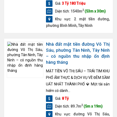
Giá:
3 Tỷ 180 Triệu
2
Diện tích:
1540m
(53m x 30m)
Khu vực:
2 mặt tiền đường,
phường Bình Minh, Tây Ninh
Nhà đất mặt tiền đường Võ Thị
Sáu, phường Tân Ninh, Tây Ninh
– có nguồn thu nhập ổn định
hàng tháng
MẶT TIỀN VÕ THỊ SÁU – TRÁI TIM KHU
PHỐ ẨM THỰC & DỊCH VỤ VỀ ĐÊM SẦM
UẤT NHẤT THÀNH PHỐ 💎 Một tài sản
hiếm có dành...
Giá:
8 Tỷ
2
Diện tích:
89.7m
(5m x 19m)
Khu vực:
đường Võ Thị Sáu,