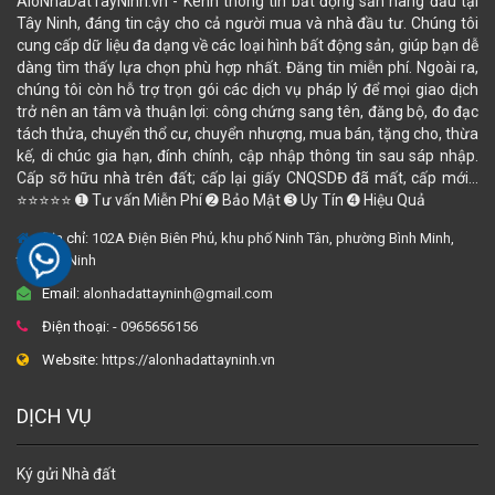
AloNhaDatTayNinh.vn - Kênh thông tin bất động sản hàng đầu tại
Tây Ninh, đáng tin cậy cho cả người mua và nhà đầu tư. Chúng tôi
cung cấp dữ liệu đa dạng về các loại hình bất động sản, giúp bạn dễ
dàng tìm thấy lựa chọn phù hợp nhất. Đăng tin miễn phí. Ngoài ra,
chúng tôi còn hỗ trợ trọn gói các dịch vụ pháp lý để mọi giao dịch
trở nên an tâm và thuận lợi: công chứng sang tên, đăng bộ, đo đạc
tách thửa, chuyển thổ cư, chuyển nhượng, mua bán, tặng cho, thừa
kế, di chúc gia hạn, đính chính, cập nhập thông tin sau sáp nhập.
Cấp sỡ hữu nhà trên đất; cấp lại giấy CNQSDĐ đã mất, cấp mới...
⭐⭐⭐⭐⭐ ➊ Tư vấn Miễn Phí ➋ Bảo Mật ➌ Uy Tín ➍ Hiệu Quả
Địa chỉ:
102A Điện Biên Phủ, khu phố Ninh Tân, phường Bình Minh,
tỉnh Tây Ninh
Email:
alonhadattayninh@gmail.com
Điện thoại:
- 0965656156
Website:
https://alonhadattayninh.vn
DỊCH VỤ
Ký gửi Nhà đất