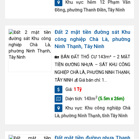
Khu vực:
hẻm 12 Phạm Văn
Đồng, phường Thanh Điền, Tây Ninh
Đất 2 mặt tiền đường sát Khu
công nghiệp Chà Là, phường
Ninh Thạnh, Tây Ninh
🏡 BÁN ĐẤT THỔ CƯ 143m² – 2 MẶT
TIỀN ĐƯỜNG NHỰA – SÁT KHU CÔNG
NGHIỆP CHÀ LÀ, PHƯỜNG NINH THẠNH,
TÂY NINH 💰 Giá bán chỉ: 1...
Giá:
1 Tỷ
2
Diện tích:
143m
(5.5m x 26m)
Khu vực:
Khu công nghiệp Chà
Là, phường Ninh Thạnh, tỉnh Tây Ninh
Đất mặt tiền đường nhựa Thạnh