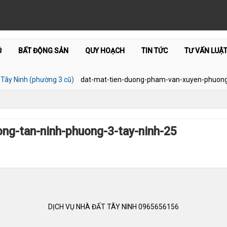
Ủ
BẤT ĐỘNG SẢN
QUY HOẠCH
TIN TỨC
TƯ VẤN LUẬ
Tây Ninh (phường 3 cũ)
dat-mat-tien-duong-pham-van-xuyen-phuong
ng-tan-ninh-phuong-3-tay-ninh-25
DỊCH VỤ NHÀ ĐẤT TÂY NINH 0965656156