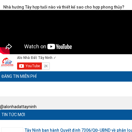
Nhà hướng Tây hợp tuổi nào và thiết kế sao cho hợp phong thủy?
ĐĂNG TIN MIỄN PHÍ
@alonhadattayninh
TIN TỨC MỚI
Tây Ninh ban hành Quyết định 7306/QĐ-UBND về phân loạ