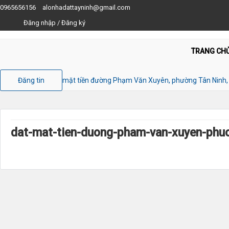
0965656156
alonhadattayninh@gmail.com
Đăng nhập
/
Đăng ký
TRANG CH
Đăng tin
mặt tiền đường Phạm Văn Xuyên, phường Tân Ninh, 
dat-mat-tien-duong-pham-van-xuyen-phuo