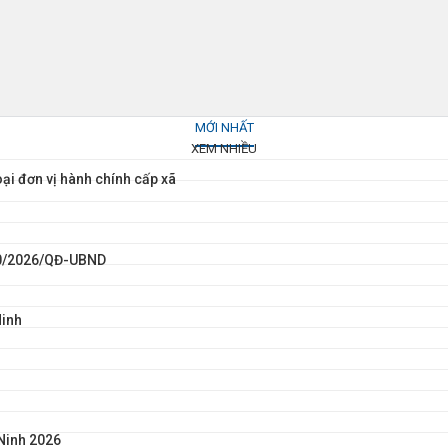
MỚI NHẤT
XEM NHIỀU
ại đơn vị hành chính cấp xã
100/2026/QĐ-UBND
Ninh
Ninh 2026